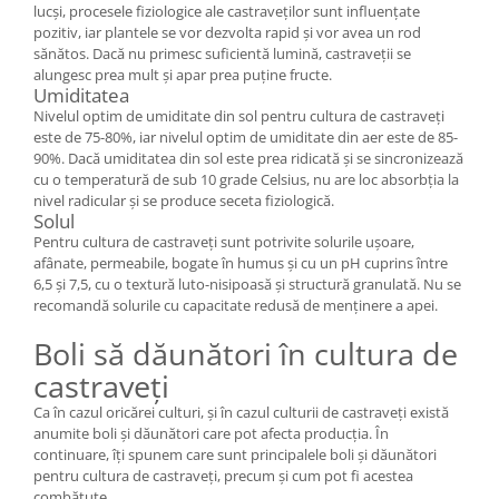
lucși, procesele fiziologice ale castraveților sunt influențate
pozitiv, iar plantele se vor dezvolta rapid și vor avea un rod
sănătos. Dacă nu primesc suficientă lumină, castraveții se
alungesc prea mult și apar prea puține fructe.
Umiditatea
Nivelul optim de umiditate din sol pentru cultura de castraveți
este de 75-80%, iar nivelul optim de umiditate din aer este de 85-
90%. Dacă umiditatea din sol este prea ridicată și se sincronizează
cu o temperatură de sub 10 grade Celsius, nu are loc absorbția la
nivel radicular și se produce seceta fiziologică.
Solul
Pentru cultura de castraveți sunt potrivite solurile ușoare,
afânate, permeabile, bogate în humus și cu un pH cuprins între
6,5 și 7,5, cu o textură luto-nisipoasă și structură granulată. Nu se
recomandă solurile cu capacitate redusă de menținere a apei.
Boli să dăunători în cultura de
castraveți
Ca în cazul oricărei culturi, și în cazul culturii de castraveți există
anumite boli și dăunători care pot afecta producția. În
continuare, îți spunem care sunt principalele boli și dăunători
pentru cultura de castraveți, precum și cum pot fi acestea
combătute.