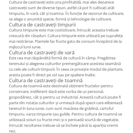
Cultura de castraveți este una profitabilă, mai ales deoarece
castraveții sunt de diverse tipuri, astfel că pot fi cultivați atât
timpuriu, în vară, cât și toamna. În funcție de sezonul de cultivare,
se alege o anumită specie, formă și tehnologie de cultivare.
Cultura de castraveți timpurii
Cultura timpurie este mai costisitoare, întrucât aceasta trebuie
crescută din răsaduri. Cultura timpurie este utilizată pe suprafețe
mai restrânse. Plantele fac fructe gata de consum începând de la
mijlocul lunii iunie.
Cultura de castraveți de vară
Este cea mai răspândită formă de cultură în câmp. Pregătirea
terenului și alegerea culturilor premergătoare acesteia seamănă
cu cele ale culturii timpurii. În ceea ce privește modul de plantare,
acesta poate fi direct pe sol sau pe spaliere înalte.
Cultura de castraveți de toamnă
Cultura de toamnă este destinată obținerii fructelor pentru
conservare, indiferent dacă este vorba de uz personal,
gospodăresc, cât și pentru uz industrial. Această cultură poate fi
parte din rotația culturilor și urmează după specii care eliberează
terenul în luna iunie, cum sunt mazărea de grădină, cartoful
timpuriu, varza timpurie sau guliile. Pentru cultura de toamnă se
utilizează soiuri cu fructe mici și o perioadă scurtă de vegetație,
întrucât recoltarea trebuie să se încheie până la apariția vremii
reci.