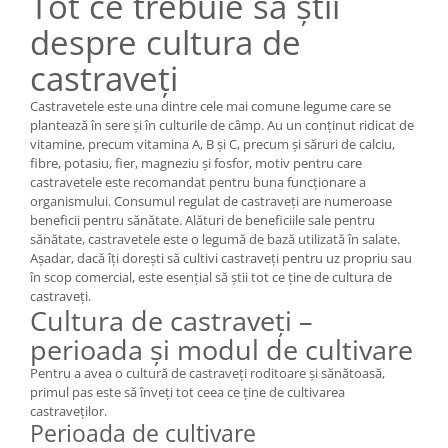
Tot ce trebuie să știi
despre cultura de
castraveți
Castravetele este una dintre cele mai comune legume care se
plantează în sere și în culturile de câmp. Au un conținut ridicat de
vitamine, precum vitamina A, B și C, precum și săruri de calciu,
fibre, potasiu, fier, magneziu și fosfor, motiv pentru care
castravetele este recomandat pentru buna funcționare a
organismului. Consumul regulat de castraveți are numeroase
beneficii pentru sănătate. Alături de beneficiile sale pentru
sănătate, castravetele este o legumă de bază utilizată în salate.
Așadar, dacă îți dorești să cultivi castraveți pentru uz propriu sau
în scop comercial, este esențial să știi tot ce ține de cultura de
castraveți.
Cultura de castraveți –
perioada și modul de cultivare
Pentru a avea o cultură de castraveți roditoare și sănătoasă,
primul pas este să înveți tot ceea ce ține de cultivarea
castraveților.
Perioada de cultivare