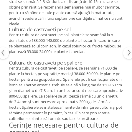
strat se seamănă 2-3 rânduri, la o distanță de 10-15 cm, care se
obține prin rărit. Se recomandă semănarea mai multor semințe,
pentru a rămâne destule plante care să ajungă la maturitate,
având în vedere că în luna septembrie condițiile climatice nu sunt
ideale.
Cultura de castraveți pe sol
Pentru cultura de castraveți pe sol, plantele se seamănă la o
densitate de 133.000-148.000 de plante la hectar, în cazul în care
se plantează soiul cornișon. În cazul soiurilor cu fructe mijlocii, se
plantează 33.000-34.000 de plante la hectar.
Cultura de castraveți pe spaliere
Pentru cultura de castraveți pe spaliere, se seamănă 71.000 de
plante la hectar, pe suprafețe mari, și 38.000-50.000 de plante pe
hectar pentru uz gospodăresc. Spalierele pot fi confecționate din
lemn sau beton armat și trebuie să aibă o lungime de 150-160 cm
și un diametru de 7-8 cm. La un hectar sunt necesare aproximativ
800-850 spaliere. La spaliere se utilizează sârmă cu un diametru
de 3-4 mm și sunt necesare aproximativ 300 kg de sârmă la
hectar. Spalierele se instalează înainte de înființarea culturii și pot
rămâne permanent în pământ, în cazul în care prin rotația
culturilor se plantează tomate sau fasole urcătoare.
Cerințe necesare pentru cultura de