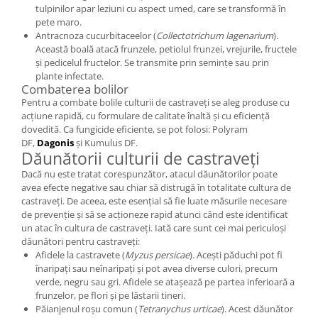
tulpinilor apar leziuni cu aspect umed, care se transformă în
pete maro.
Antracnoza cucurbitaceelor (
Collectotrichum lagenarium
).
Această boală atacă frunzele, petiolul frunzei, vrejurile, fructele
și pedicelul fructelor. Se transmite prin semințe sau prin
plante infectate.
Combaterea bolilor
Pentru a combate bolile culturii de castraveți se aleg produse cu
acțiune rapidă, cu formulare de calitate înaltă și cu eficiență
dovedită. Ca fungicide eficiente, se pot folosi: Polyram
DF,
Dagonis
și Kumulus DF.
Dăunătorii culturii de castraveți
Dacă nu este tratat corespunzător, atacul dăunătorilor poate
avea efecte negative sau chiar să distrugă în totalitate cultura de
castraveți. De aceea, este esențial să fie luate măsurile necesare
de prevenție și să se acționeze rapid atunci când este identificat
un atac în cultura de castraveți. Iată care sunt cei mai periculoși
dăunători pentru castraveți:
Afidele la castravete (
Myzus persicae
). Acești păduchi pot fi
înaripați sau neînaripați și pot avea diverse culori, precum
verde, negru sau gri. Afidele se atașează pe partea inferioară a
frunzelor, pe flori și pe lăstarii tineri.
Păianjenul roșu comun (
Tetranychus urticae
). Acest dăunător