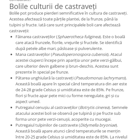
Bolile culturii de castraveți
Bolile pot produce pierderi semnificative în cultura de castraveți.
Acestea afectează toate părțile plantei, de la frunze, până la
tulpini și fructe. Iată care sunt principalele boli care afectează
castraveții:
Făinarea castraveților (
Sphaerotheca fuliginea
). Este o boală
care atacă frunzele, florile, vrejurile și fructele. Se identifică
după petele albe mari, pâsloase și pulverulente.
Mana castraveților (
Pseudoperonospora cubensis
). Atacul
acestei ciuperci începe prin apariția unor pete verzi-gălbui,
care ulterior devin galbene și brun-deschis. Acestea sunt
prezente în special pe frunze.
Pătarea unghiulară la castraveți (
Pseudomonas lachrymans
).
Această boală apare în special când temperatura din aer este
de 24-28 grade Celsius și umiditatea este de 85%. Pe frunze,
flori și fructe apar pete mici cu forme neregulate, gri și cu
aspect umed.
Putregaiul cenușiu al castraveților (
Botrytis cinerea
). Semnele
atacului acestei boli se observă pe tulpină și pe fructe sub
forma unor pete verzi-cenușii, acoperite cu mucegai.
Putregaiul tulpinilor de castravete (
Didymella bryoniae
).
Această boală apare atunci când temperaturile se mențin
între 20-25 grade Celsius și umiditatea este de 85%. La nivelul