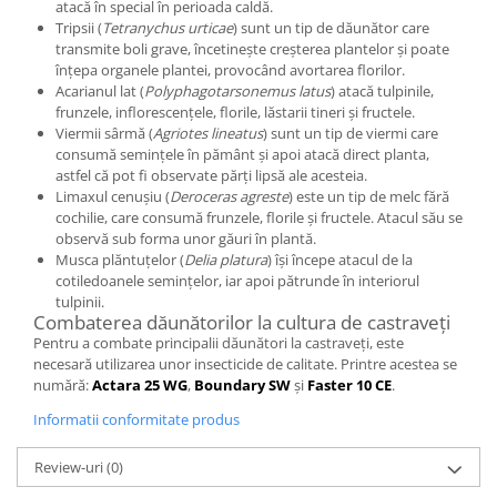
atacă în special în perioada caldă.
Tripsii (
Tetranychus urticae
) sunt un tip de dăunător care
transmite boli grave, încetinește creșterea plantelor și poate
înțepa organele plantei, provocând avortarea florilor.
Acarianul lat (
Polyphagotarsonemus latus
) atacă tulpinile,
frunzele, inflorescențele, florile, lăstarii tineri și fructele.
Viermii sârmă (
Agriotes lineatus
) sunt un tip de viermi care
consumă semințele în pământ și apoi atacă direct planta,
astfel că pot fi observate părți lipsă ale acesteia.
Limaxul cenușiu (
Deroceras agreste
) este un tip de melc fără
cochilie, care consumă frunzele, florile și fructele. Atacul său se
observă sub forma unor găuri în plantă.
Musca plăntuțelor (
Delia platura
) își începe atacul de la
cotiledoanele semințelor, iar apoi pătrunde în interiorul
tulpinii.
Combaterea dăunătorilor la cultura de castraveți
Pentru a combate principalii dăunători la castraveți, este
necesară utilizarea unor insecticide de calitate. Printre acestea se
numără:
Actara 25 WG
,
Boundary SW
și
Faster 10 CE
.
Informatii conformitate produs
Review-uri
(0)