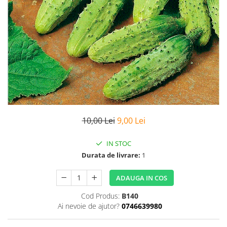
10,00 Lei
9,00 Lei
IN STOC
Durata de livrare:
1
ADAUGA IN COS
Cod Produs:
B140
Ai nevoie de ajutor?
0746639980