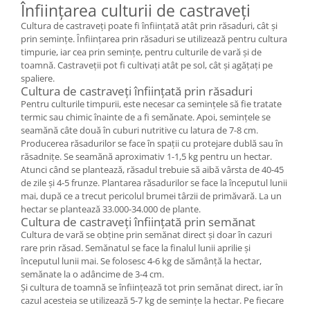
Înființarea culturii de castraveți
Cultura de castraveți poate fi înființată atât prin răsaduri, cât și
prin semințe. Înființarea prin răsaduri se utilizează pentru cultura
timpurie, iar cea prin semințe, pentru culturile de vară și de
toamnă. Castraveții pot fi cultivați atât pe sol, cât și agățați pe
spaliere.
Cultura de castraveți înființată prin răsaduri
Pentru culturile timpurii, este necesar ca semințele să fie tratate
termic sau chimic înainte de a fi semănate. Apoi, semințele se
seamănă câte două în cuburi nutritive cu latura de 7-8 cm.
Producerea răsadurilor se face în spații cu protejare dublă sau în
răsadnițe. Se seamănă aproximativ 1-1,5 kg pentru un hectar.
Atunci când se plantează, răsadul trebuie să aibă vârsta de 40-45
de zile și 4-5 frunze. Plantarea răsadurilor se face la începutul lunii
mai, după ce a trecut pericolul brumei târzii de primăvară. La un
hectar se plantează 33.000-34.000 de plante.
Cultura de castraveți înființată prin semănat
Cultura de vară se obține prin semănat direct și doar în cazuri
rare prin răsad. Semănatul se face la finalul lunii aprilie și
începutul lunii mai. Se folosesc 4-6 kg de sămânță la hectar,
semănate la o adâncime de 3-4 cm.
Și cultura de toamnă se înființează tot prin semănat direct, iar în
cazul acesteia se utilizează 5-7 kg de semințe la hectar. Pe fiecare