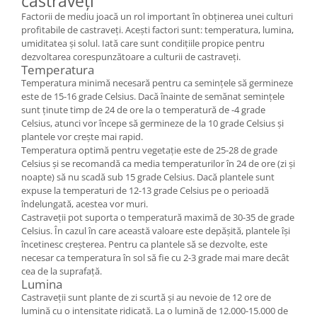
castraveți
Factorii de mediu joacă un rol important în obținerea unei culturi
profitabile de castraveți. Acești factori sunt: temperatura, lumina,
umiditatea și solul. Iată care sunt condițiile propice pentru
dezvoltarea corespunzătoare a culturii de castraveți.
Temperatura
Temperatura minimă necesară pentru ca semințele să germineze
este de 15-16 grade Celsius. Dacă înainte de semănat semințele
sunt ținute timp de 24 de ore la o temperatură de -4 grade
Celsius, atunci vor începe să germineze de la 10 grade Celsius și
plantele vor crește mai rapid.
Temperatura optimă pentru vegetație este de 25-28 de grade
Celsius și se recomandă ca media temperaturilor în 24 de ore (zi și
noapte) să nu scadă sub 15 grade Celsius. Dacă plantele sunt
expuse la temperaturi de 12-13 grade Celsius pe o perioadă
îndelungată, acestea vor muri.
Castraveții pot suporta o temperatură maximă de 30-35 de grade
Celsius. În cazul în care această valoare este depășită, plantele își
încetinesc creșterea. Pentru ca plantele să se dezvolte, este
necesar ca temperatura în sol să fie cu 2-3 grade mai mare decât
cea de la suprafață.
Lumina
Castraveții sunt plante de zi scurtă și au nevoie de 12 ore de
lumină cu o intensitate ridicată. La o lumină de 12.000-15.000 de