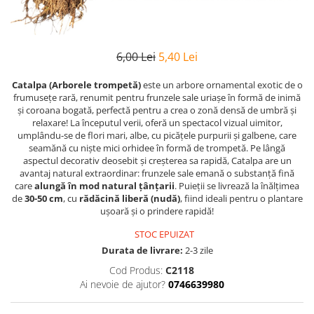
6,00 Lei
5,40 Lei
Catalpa (Arborele trompetă)
este un arbore ornamental exotic de o
frumusețe rară, renumit pentru frunzele sale uriașe în formă de inimă
și coroana bogată, perfectă pentru a crea o zonă densă de umbră și
relaxare! La începutul verii, oferă un spectacol vizual uimitor,
umplându-se de flori mari, albe, cu picățele purpurii și galbene, care
seamănă cu niște mici orhidee în formă de trompetă. Pe lângă
aspectul decorativ deosebit și creșterea sa rapidă, Catalpa are un
avantaj natural extraordinar: frunzele sale emană o substanță fină
care
alungă în mod natural țânțarii
. Puieții se livrează la înălțimea
de
30-50 cm
, cu
rădăcină liberă (nudă)
, fiind ideali pentru o plantare
ușoară și o prindere rapidă!
STOC EPUIZAT
Durata de livrare:
2-3 zile
Cod Produs:
C2118
Ai nevoie de ajutor?
0746639980