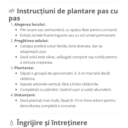
🌱
Instrucțiuni de plantare pas cu
pas
Alegerea locului:
Plin soare sau semiumbră, cu spațiu liber pentru coroană.
Evitați zonele foarte înguste sau cu sol umed permanent.
Pregătirea solului:
Catalpa preferă soluri fertile, bine drenate, dar se
adaptează ușor.
Dacă solul este sărac, adăugați compost sau turbă pentru
a stimula creșterea.
Plantarea:
Săpați o groapă de aproximativ 2–3 ori mai lată decât
rădăcina.
Așezați arborele vertical, fără a îndoi rădăcinile.
Completați cu pământ, tasând ușor și udați abundent.
Distanțare:
Dacă plantați mai mulți, lăsați 8–10 m între arbori pentru
dezvoltarea completă a coroanei.
💧
Îngrijire și întreținere