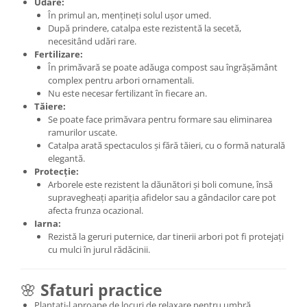
Udare:
În primul an, mențineți solul ușor umed.
După prindere, catalpa este rezistentă la secetă,
necesitând udări rare.
Fertilizare:
În primăvară se poate adăuga compost sau îngrășământ
complex pentru arbori ornamentali.
Nu este necesar fertilizant în fiecare an.
Tăiere:
Se poate face primăvara pentru formare sau eliminarea
ramurilor uscate.
Catalpa arată spectaculos și fără tăieri, cu o formă naturală
elegantă.
Protecție:
Arborele este rezistent la dăunători și boli comune, însă
supravegheați apariția afidelor sau a gândacilor care pot
afecta frunza ocazional.
Iarna:
Rezistă la geruri puternice, dar tinerii arbori pot fi protejați
cu mulci în jurul rădăcinii.
🌸
Sfaturi practice
Plantați-l aproape de locuri de relaxare pentru umbră