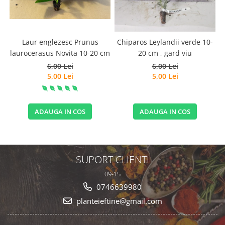
Laur englezesc Prunus
Chiparos Leylandii verde 10-
laurocerasus Novita 10-20 cm
20 cm , gard viu
6,00 Lei
6,00 Lei
5,00 Lei
5,00 Lei
ADAUGA IN COS
ADAUGA IN COS
SUPORT CLIENTI
09-15
0746639980
planteieftine@gmail.com