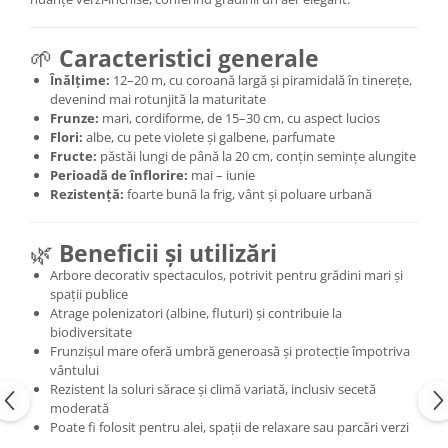
🌱
Caracteristici generale
Înălțime:
12–20 m, cu coroană largă și piramidală în tinerețe,
devenind mai rotunjită la maturitate
Frunze:
mari, cordiforme, de 15–30 cm, cu aspect lucios
Flori:
albe, cu pete violete și galbene, parfumate
Fructe:
păstăi lungi de până la 20 cm, conțin semințe alungite
Perioadă de înflorire:
mai – iunie
Rezistență:
foarte bună la frig, vânt și poluare urbană
🌿
Beneficii și utilizări
Arbore decorativ spectaculos, potrivit pentru grădini mari și
spații publice
Atrage polenizatori (albine, fluturi) și contribuie la
biodiversitate
Frunzișul mare oferă umbră generoasă și protecție împotriva
vântului
Rezistent la soluri sărace și climă variată, inclusiv secetă
moderată
Poate fi folosit pentru alei, spații de relaxare sau parcări verzi