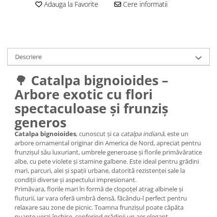
Adauga la Favorite
Cere informatii
Descriere
🌳
Catalpa bignoioides –
Arbore exotic cu flori
spectaculoase și frunziș
generos
Catalpa bignoioides
, cunoscut și ca
catalpa indiană
, este un
arbore ornamental originar din America de Nord, apreciat pentru
frunzișul său luxuriant, umbrele generoase și florile primăvăratice
albe, cu pete violete și stamine galbene. Este ideal pentru grădini
mari, parcuri, alei și spații urbane, datorită rezistenței sale la
condiții diverse și aspectului impresionant.
Primăvara, florile mari în formă de clopoțel atrag albinele și
fluturii, iar vara oferă umbră densă, făcându-l perfect pentru
relaxare sau zone de picnic. Toamna frunzișul poate căpăta
nuanțe verzi-închise, conferind grădinii un aer elegant.