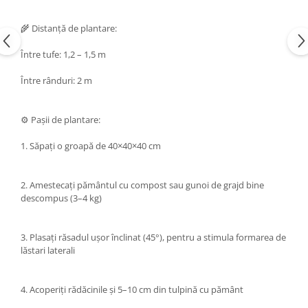
🌾 Distanță de plantare:
Între tufe: 1,2 – 1,5 m
Între rânduri: 2 m
⚙️ Pașii de plantare:
1. Săpați o groapă de 40×40×40 cm
2. Amestecați pământul cu compost sau gunoi de grajd bine
descompus (3–4 kg)
3. Plasați răsadul ușor înclinat (45°), pentru a stimula formarea de
lăstari laterali
4. Acoperiți rădăcinile și 5–10 cm din tulpină cu pământ