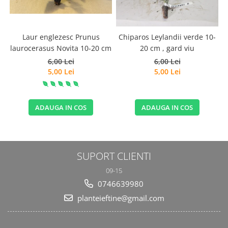
Laur englezesc Prunus
Chiparos Leylandii verde 10-
laurocerasus Novita 10-20 cm
20 cm , gard viu
6,00 Lei
6,00 Lei
5,00 Lei
5,00 Lei
ADAUGA IN COS
ADAUGA IN COS
SUPORT CLIENTI
09-15
0746639980
planteieftine@gmail.com