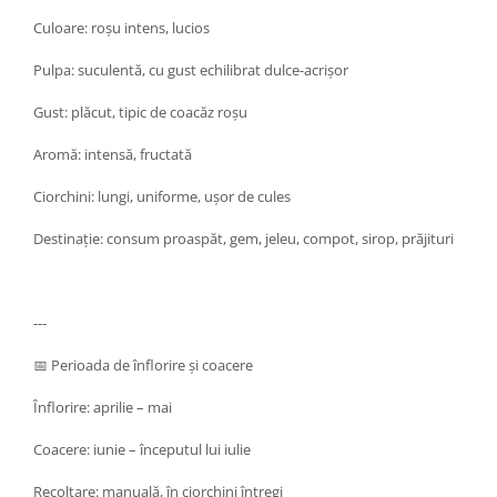
Culoare: roșu intens, lucios
Pulpa: suculentă, cu gust echilibrat dulce-acrișor
Gust: plăcut, tipic de coacăz roșu
Aromă: intensă, fructată
Ciorchini: lungi, uniforme, ușor de cules
Destinație: consum proaspăt, gem, jeleu, compot, sirop, prăjituri
---
📅 Perioada de înflorire și coacere
Înflorire: aprilie – mai
Coacere: iunie – începutul lui iulie
Recoltare: manuală, în ciorchini întregi