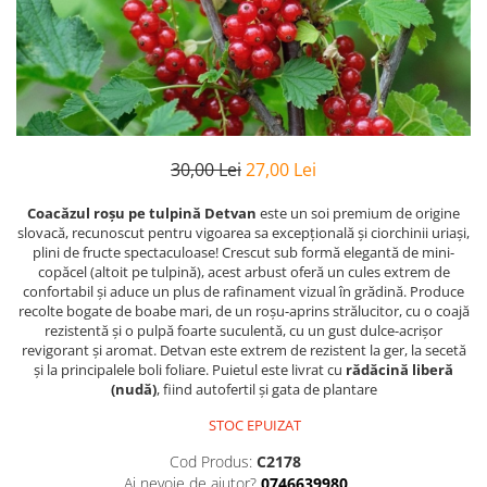
30,00 Lei
27,00 Lei
Coacăzul roșu pe tulpină Detvan
este un soi premium de origine
slovacă, recunoscut pentru vigoarea sa excepțională și ciorchinii uriași,
plini de fructe spectaculoase! Crescut sub formă elegantă de mini-
copăcel (altoit pe tulpină), acest arbust oferă un cules extrem de
confortabil și aduce un plus de rafinament vizual în grădină. Produce
recolte bogate de boabe mari, de un roșu-aprins strălucitor, cu o coajă
rezistentă și o pulpă foarte suculentă, cu un gust dulce-acrișor
revigorant și aromat. Detvan este extrem de rezistent la ger, la secetă
și la principalele boli foliare. Puietul este livrat cu
rădăcină liberă
(nudă)
, fiind autofertil și gata de plantare
STOC EPUIZAT
Cod Produs:
C2178
Ai nevoie de ajutor?
0746639980