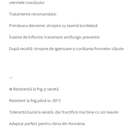
viermele coacăzului
Tratamente recomandate:
Primăvara devreme: stropire cu zeamă bordeleză
Înainte de înflorire: tratament antifungic preventiv
După recoltă: stropire de igienizare și curățarea frunzelor căzute
---
❄️ Rezistență la frig și secetă
Rezistent la frig până la -30°C
Toleranță bună la secetă, dar fructifică mai bine cu sol reavăn
Adaptat perfect pentru clima din România