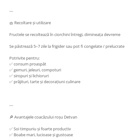
---
🧺 Recoltare și utilizare
Fructele se recoltează în ciorchini întregi, dimineața devreme
Se păstrează 5–7 zile la frigider sau pot fi congelate / prelucrate
Potrivite pentru:
✅ consum proaspăt
✅ gemuri, jeleuri, compoturi
✅ siropuri și lichioruri
✅ prăjituri, tarte și decorațiuni culinare
---
🔎 Avantajele coacăzului roșu Detvan
✅ Soi timpuriu și foarte productiv
✅ Boabe mari, lucioase și gustoase