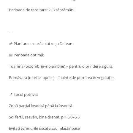
Perioada de recoltare: 2–3 săptămâni
---
🌱 Plantarea coacăzului roșu Detvan
📅 Perioada optimă:
Toamna (octombrie–noiembrie) – pentru o prindere sigură.
Primăvara (martie–aprilie) – înainte de pornirea în vegetație.
📍 Locul potrivit:
Zonă parțial însorită până la însorită
Sol fertil, reavăn, bine drenat, pH 6,0–6,5
Evitați terenurile uscate sau mlăștinoase