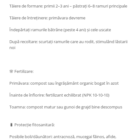
Tăiere de formare: primii 2–3 ani – păstrați 6–8 ramuri principale
Tăiere de întreținere: primăvara devreme
Îndepărtați ramurile bătrâne (peste 4 ani) și cele uscate
După recoltare: scurtați ramurile care au rodit, stimulând lăstarii
noi
🌸 Fertilizare:
Primăvara: compost sau îngrășământ organic bogat în azot
Înainte de înflorire: fertilizant echilibrat (NPK 10-10-10)
Toamna: compost matur sau gunoi de grajd bine descompus
🐛 Protecție fitosanitară:
Posibile boli/dăunători: antracnoză, mucegai făinos, afide,