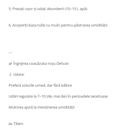
5. Presați ușor și udați abundent (10–15 L apă)
6. Acoperiți baza tufei cu mulci pentru păstrarea umidității
---
🌿 Îngrijirea coacăzului roșu Detvan
💧 Udare:
Preferă solurile umed, dar fără băltire
Udări regulate la 7–10 zile, mai des în perioadele secetoase
Mulcirea ajută la menținerea umidității
✂️ Tăieri: