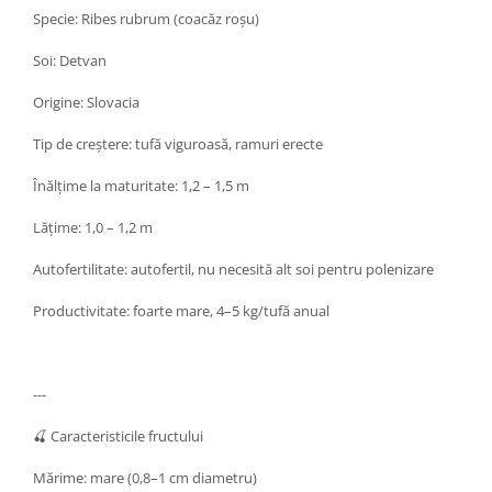
Specie: Ribes rubrum (coacăz roșu)
Soi: Detvan
Origine: Slovacia
Tip de creștere: tufă viguroasă, ramuri erecte
Înălțime la maturitate: 1,2 – 1,5 m
Lățime: 1,0 – 1,2 m
Autofertilitate: autofertil, nu necesită alt soi pentru polenizare
Productivitate: foarte mare, 4–5 kg/tufă anual
---
🍒 Caracteristicile fructului
Mărime: mare (0,8–1 cm diametru)