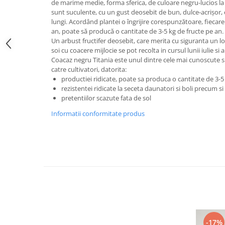
de marime medie, forma sferica, de culoare negru-lucios la
sunt suculente, cu un gust deosebit de bun, dulce-acrişor, 
lungi. Acordând plantei o îngrijire corespunzătoare, fiec
an, poate să producă o cantitate de 3-5 kg de fructe pe an.
Un arbust fructifer deosebit, care merita cu siguranta un 
soi cu coacere mijlocie se pot recolta in cursul lunii iulie si 
Coacaz negru Titania este unul dintre cele mai cunoscute si 
catre cultivatori, datorita:
productiei ridicate, poate sa produca o cantitate de 3-5
rezistentei ridicate la seceta daunatori si boli precum si
pretentiilor scazute fata de sol
Informatii conformitate produs
-17%