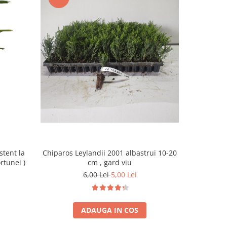
-69%
Chiparos Leylandii 2001 albastrui 10-20
Arbore de m
stent la
cm , gard viu
rtunei )
6,00 Lei
5,00 Lei
ADAUGA IN COS