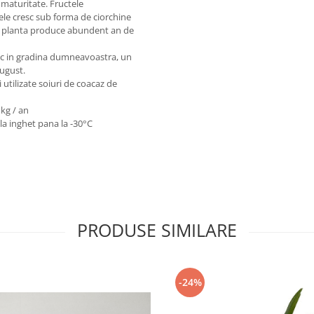
 maturitate. Fructele
ele cresc sub forma de ciorchine
are planta produce abundent an de
loc in gradina dumneavoastra, un
august.
utilizate soiuri de coacaz de
 kg / an
 la inghet pana la -30°C
PRODUSE SIMILARE
-24%