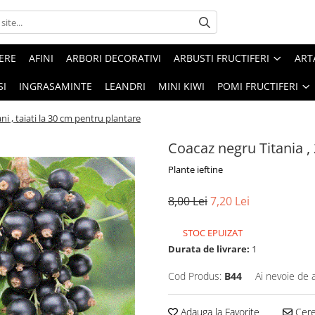
ERE
AFINI
ARBORI DECORATIVI
ARBUSTI FRUCTIFERI
ART
SI
INGRASAMINTE
LEANDRI
MINI KIWI
POMI FRUCTIFERI
ni , taiati la 30 cm pentru plantare
Coacaz negru Titania , 
Plante ieftine
8,00 Lei
7,20 Lei
STOC EPUIZAT
Durata de livrare:
1
Cod Produs:
B44
Ai nevoie de 
Adauga la Favorite
Cere 