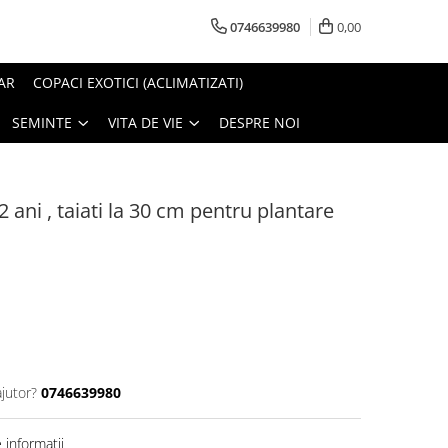
0746639980
0,00
AR
COPACI EXOTICI (ACLIMATIZATI)
SEMINTE
VITA DE VIE
DESPRE NOI
2 ani , taiati la 30 cm pentru plantare
ajutor?
0746639980
informatii