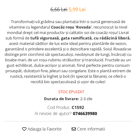
6,66 Lei
5,99 Lei
Transformați-vă grădina sau plantația într-o sursă generoasă de
vitamine cu legendarul
Coacăz roșu 'Rovada'
, recunoscut la nivel
mondial drept cel mai productiv și calitativ soi de coacăz roșu! Livrat
sub formă de
tufă viguroasă, gata ramificată, cu rădăcină liberă
,
acest material săditor de lux este ideal pentru plantările de sezon,
garantând o prindere excelentă și o dezvoltare rapidă. Soiul
Rovada
se
distinge prin ciorchinii săi spectaculoși, neobișnuit de lungi, încărcați cu
boabe mari, de un roșu-rubiniu strălucitor și translucid. Fructele au un
gust echilibrat, dulce-acrișor și aromat, fiind perfecte pentru consum
proaspăt, dulcețuri fine, jeleuri sau congelare. Este o plantă extrem de
rustică, rezistentă la îngheț și boli (în special la făinare), ce oferă o
recoltă bio spectaculoasă și ușor de cules!
STOC EPUIZAT
Durata de livrare:
2-3 zile
Cod Produs:
C1592
Ai nevoie de ajutor?
0746639980
Adauga la Favorite
Cere informatii