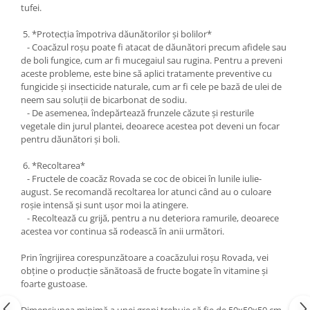
tufei.
5. *Protecția împotriva dăunătorilor și bolilor*
- Coacăzul roșu poate fi atacat de dăunători precum afidele sau
de boli fungice, cum ar fi mucegaiul sau rugina. Pentru a preveni
aceste probleme, este bine să aplici tratamente preventive cu
fungicide și insecticide naturale, cum ar fi cele pe bază de ulei de
neem sau soluții de bicarbonat de sodiu.
- De asemenea, îndepărtează frunzele căzute și resturile
vegetale din jurul plantei, deoarece acestea pot deveni un focar
pentru dăunători și boli.
6. *Recoltarea*
- Fructele de coacăz Rovada se coc de obicei în lunile iulie-
august. Se recomandă recoltarea lor atunci când au o culoare
roșie intensă și sunt ușor moi la atingere.
- Recoltează cu grijă, pentru a nu deteriora ramurile, deoarece
acestea vor continua să rodească în anii următori.
Prin îngrijirea corespunzătoare a coacăzului roșu Rovada, vei
obține o producție sănătoasă de fructe bogate în vitamine și
foarte gustoase.