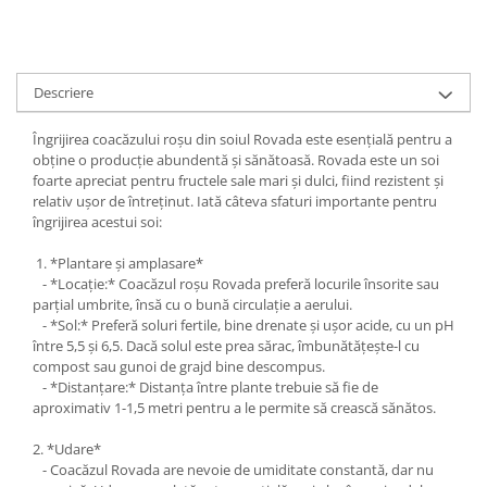
Descriere
Îngrijirea coacăzului roșu din soiul Rovada este esențială pentru a
obține o producție abundentă și sănătoasă. Rovada este un soi
foarte apreciat pentru fructele sale mari și dulci, fiind rezistent și
relativ ușor de întreținut. Iată câteva sfaturi importante pentru
îngrijirea acestui soi:
1. *Plantare și amplasare*
- *Locație:* Coacăzul roșu Rovada preferă locurile însorite sau
parțial umbrite, însă cu o bună circulație a aerului.
- *Sol:* Preferă soluri fertile, bine drenate și ușor acide, cu un pH
între 5,5 și 6,5. Dacă solul este prea sărac, îmbunătățește-l cu
compost sau gunoi de grajd bine descompus.
- *Distanțare:* Distanța între plante trebuie să fie de
aproximativ 1-1,5 metri pentru a le permite să crească sănătos.
2. *Udare*
- Coacăzul Rovada are nevoie de umiditate constantă, dar nu