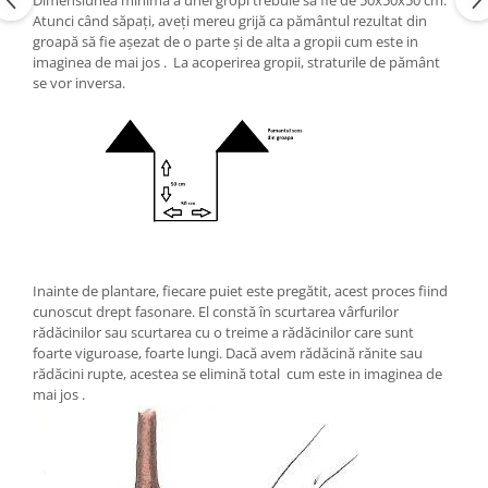
Dimensiunea minimă a unei gropi trebuie să fie de 50x50x50 cm.
Atunci când săpați, aveți mereu grijă ca pământul rezultat din
groapă să fie așezat de o parte și de alta a gropii cum este in
imaginea de mai jos . La acoperirea gropii, straturile de pământ
se vor inversa.
Inainte de plantare, fiecare puiet este pregătit, acest proces fiind
cunoscut drept fasonare. El constă în scurtarea vârfurilor
rădăcinilor sau scurtarea cu o treime a rădăcinilor care sunt
foarte viguroase, foarte lungi. Dacă avem rădăcină rănite sau
rădăcini rupte, acestea se elimină total cum este in imaginea de
mai jos .