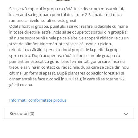
Se așează copacul în gropa cu rădăcinile deasupra mușuroiului,
incercand sa ingropam punctul de altoire 2-3 cm, dar nici daca
ramane la nivelul soluli nu este gresit.
Odată fixat în groapă, puietului i se vor răsfira rădăcinile cu mâna
în toate direcțiile, astfel încât să se ocupe tot spatiul din groapă si
să nu se suprapună unele pe celelalte. Se acoperă rădăcinile cu un
strat de pământ bine mărunțit și se calcă ușor, cu piciorul
orientat cu călcâiul sper exteriorul gropii, de la periferia gropii
spre centru. După acoperirea rădăcinilor, se umple groapa cu
pământ amestecat cu gunoi bine fermentat, gunoi care, însă nu
trebuie să vină în contact cu rădăcinile, după care se calcă din nou
cât mai uniform și apăsat. După plantarea copacilor forestieri si
ornamentali se face o copcă în jurul său, în care să se toarne 1-2
găleți cu apa.
Informatii conformitate produs
Review-uri
(0)