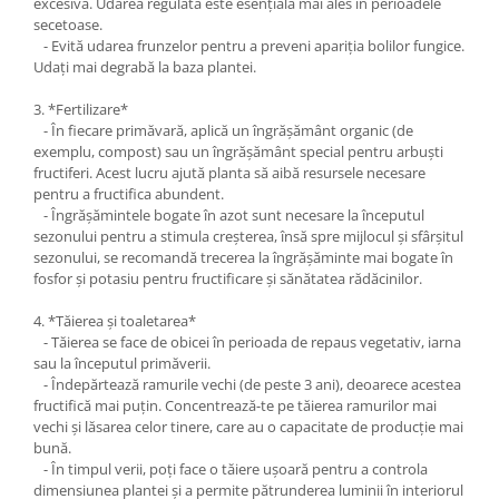
excesivă. Udarea regulată este esențială mai ales în perioadele
secetoase.
- Evită udarea frunzelor pentru a preveni apariția bolilor fungice.
Udați mai degrabă la baza plantei.
3. *Fertilizare*
- În fiecare primăvară, aplică un îngrășământ organic (de
exemplu, compost) sau un îngrășământ special pentru arbuști
fructiferi. Acest lucru ajută planta să aibă resursele necesare
pentru a fructifica abundent.
- Îngrășămintele bogate în azot sunt necesare la începutul
sezonului pentru a stimula creșterea, însă spre mijlocul și sfârșitul
sezonului, se recomandă trecerea la îngrășăminte mai bogate în
fosfor și potasiu pentru fructificare și sănătatea rădăcinilor.
4. *Tăierea și toaletarea*
- Tăierea se face de obicei în perioada de repaus vegetativ, iarna
sau la începutul primăverii.
- Îndepărtează ramurile vechi (de peste 3 ani), deoarece acestea
fructifică mai puțin. Concentrează-te pe tăierea ramurilor mai
vechi și lăsarea celor tinere, care au o capacitate de producție mai
bună.
- În timpul verii, poți face o tăiere ușoară pentru a controla
dimensiunea plantei și a permite pătrunderea luminii în interiorul