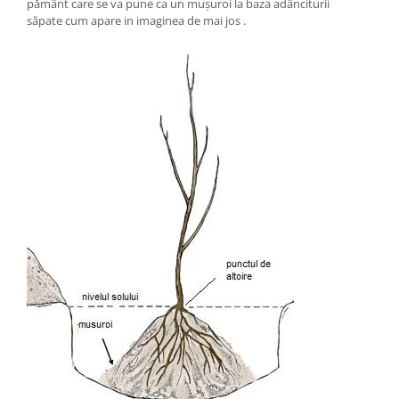
pământ care se va pune ca un mușuroi la baza adânciturii
săpate cum apare in imaginea de mai jos .