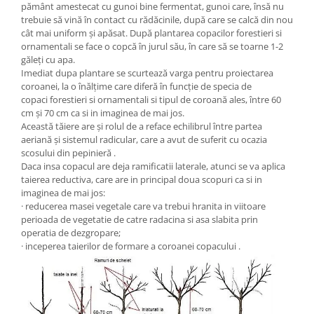
pământ amestecat cu gunoi bine fermentat, gunoi care, însă nu
trebuie să vină în contact cu rădăcinile, după care se calcă din nou
cât mai uniform și apăsat. După plantarea copacilor forestieri si
ornamentali se face o copcă în jurul său, în care să se toarne 1-2
găleți cu apa.
Imediat dupa plantare se scurtează varga pentru proiectarea
coroanei, la o înălțime care diferă în funcție de specia de
copaci forestieri si ornamentali si tipul de coroană ales, între 60
cm și 70 cm ca si in imaginea de mai jos.
Această tăiere are și rolul de a reface echilibrul între partea
aeriană și sistemul radicular, care a avut de suferit cu ocazia
scosului din pepinieră .
Daca insa copacul are deja ramificatii laterale, atunci se va aplica
taierea reductiva, care are in principal doua scopuri ca si in
imaginea de mai jos:
· reducerea masei vegetale care va trebui hranita in viitoare
perioada de vegetatie de catre radacina si asa slabita prin
operatia de dezgropare;
· inceperea taierilor de formare a coroanei copacului .