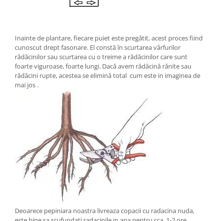
Inainte de plantare, fiecare puiet este pregătit, acest proces fiind
cunoscut drept fasonare. El constă în scurtarea vârfurilor
rădăcinilor sau scurtarea cu o treime a rădăcinilor care sunt
foarte viguroase, foarte lungi. Dacă avem rădăcină rănite sau
rădăcini rupte, acestea se elimină total cum este in imaginea de
mai jos .
Deoarece pepiniara noastra livreaza copacii cu radacina nuda,
este bine sa scufundati radacinile in apa pentru cca. 1-2 ore