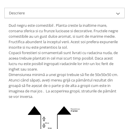
Descriere
Dud negru este comestibil . Planta creste la inaltime mare,
coroana sferica si cu frunze lucioase si decorative. Fructele negre
comestibile au un gust dulce aromat, si sunt de marime medie.
Fructifica abundent la inceptul verii. Acest soi prefera expunerile
insorite si nu este pretentios la sol.
Copacii forestieri si ornamentali sunt livrati cu radacina nuda, de
aceea trebuie plantati in cel mai scurt timp posibil. Daca acest
lucru nu este posibil ingropati radacinile lor intr-un loc ferit de
inghet sau soare.
Dimensiunea minimă a unei gropi trebuie să fie de 50x50x50 cm.
Atunci când săpați, aveți mereu grijă ca pământul rezultat din
groapă să fie așezat de o parte și de alta a gropii cum este in
imaginea de mai jos . La acoperirea gropii, straturile de pământ
se vor inversa.