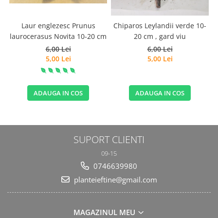
Laur englezesc Prunus
Chiparos Leylandii verde 10-
laurocerasus Novita 10-20 cm
20 cm , gard viu
6,00 Lei
6,00 Lei
5,00 Lei
5,00 Lei
ADAUGA IN COS
ADAUGA IN COS
SUPORT CLIENTI
09-15
0746639980
planteieftine@gmail.com
MAGAZINUL MEU