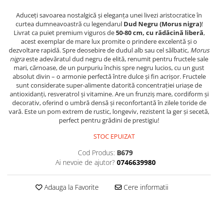
Aduceți savoarea nostalgică și eleganța unei livezi aristocratice în
curtea dumneavoastră cu legendarul
Dud Negru (Morus nigra)
!
Livrat ca puiet premium viguros de
50-80 cm, cu rădăcină liberă
,
acest exemplar de mare lux promite o prindere excelentă și o
dezvoltare rapidă. Spre deosebire de dudul alb sau cel sălbatic,
Morus
nigra
este adevăratul dud negru de elită, renumit pentru fructele sale
mari, cărnoase, de un purpuriu închis spre negru lucios, cu un gust
absolut divin – o armonie perfectă între dulce și fin acrișor. Fructele
sunt considerate super-alimente datorită concentrației uriașe de
antioxidanți, resveratrol și vitamine. Are un frunziș mare, cordiform și
decorativ, oferind o umbră densă și reconfortantă în zilele toride de
vară. Este un pom extrem de rustic, longeviv, rezistent la ger și secetă,
perfect pentru grădini de prestigiu!
STOC EPUIZAT
Cod Produs:
B679
Ai nevoie de ajutor?
0746639980
Adauga la Favorite
Cere informatii