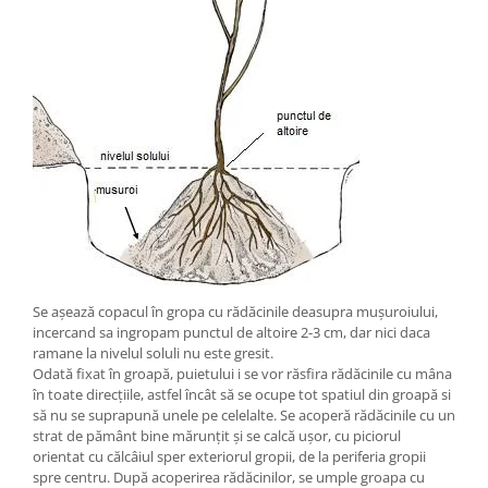
Se așează copacul în gropa cu rădăcinile deasupra mușuroiului,
incercand sa ingropam punctul de altoire 2-3 cm, dar nici daca
ramane la nivelul soluli nu este gresit.
Odată fixat în groapă, puietului i se vor răsfira rădăcinile cu mâna
în toate direcțiile, astfel încât să se ocupe tot spatiul din groapă si
să nu se suprapună unele pe celelalte. Se acoperă rădăcinile cu un
strat de pământ bine mărunțit și se calcă ușor, cu piciorul
orientat cu călcâiul sper exteriorul gropii, de la periferia gropii
spre centru. După acoperirea rădăcinilor, se umple groapa cu