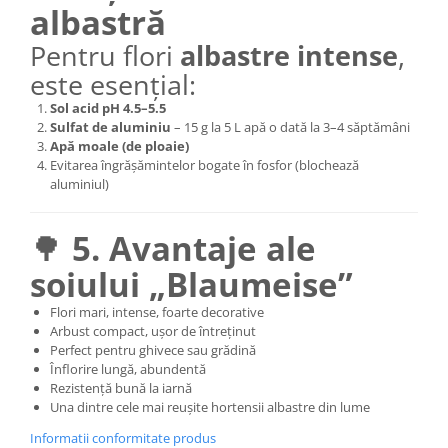
albastră
Pentru flori
albastre intense
,
este esențial:
Sol acid pH 4.5–5.5
Sulfat de aluminiu
– 15 g la 5 L apă o dată la 3–4 săptămâni
Apă moale (de ploaie)
Evitarea îngrășămintelor bogate în fosfor (blochează
aluminiul)
🌳
5. Avantaje ale
soiului „Blaumeise”
Flori mari, intense, foarte decorative
Arbust compact, ușor de întreținut
Perfect pentru ghivece sau grădină
Înflorire lungă, abundentă
Rezistență bună la iarnă
Una dintre cele mai reușite hortensii albastre din lume
Informatii conformitate produs