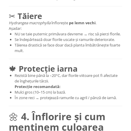
✂
Tăiere
Hydrangea macrophylla
înflorește
pe lemn vechi
.
Așadar:
NU se taie puternic primăvara devreme → risc să pierzi florile.
Se îndepărtează doar florile uscate și ramurile deteriorate.
Tăierea drastică se face doar dacă planta îmbătrânește foarte
mult.
🍁
Protecție iarna
Rezistă bine până la –20°C, dar florile viitoare pot fi afectate
de înghețurile târzii.
Protecție recomandată:
Mulci gros (10–15 cm) la bază.
În zone reci → protejează ramurile cu agril / pânză de iarnă.
🌼
4. Înflorire și cum
menținem culoarea