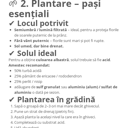
🌱
2. Plantare – pași
esențiali
✔
Locul potrivit
Semiumbră / lumină filtrată
– ideal, pentru a proteja florile
de soarele puternic de la prânz.
Fără vânt puternic
– florile sunt mari și pot fi rupte.
Sol umed, dar bine drenat.
✔
Solul ideal
Pentru a obține
culoarea albastră
, solul trebuie să fie
acid
.
Amestec recomandat:
50% turbă acidă
25% pământ de ericacee / rododendron
25% perlit / nisip
adăugare de
sulf granulat
sau
aluminiu (alum) / sulfat de
aluminiu
o dată pe sezon.
✔
Plantarea în grădină
Sapă o groapă de 2–3 ori mai mare decât ghiveciul.
Pune un strat de drenaj (pietriș fin).
Așază planta la același nivel la care era în ghiveci.
Completează cu substrat acid.
Udă abundent.