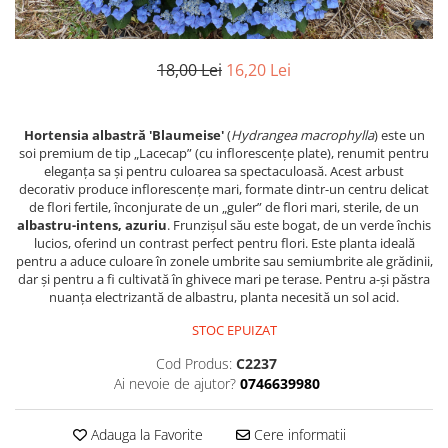
18,00 Lei
16,20 Lei
Hortensia albastră 'Blaumeise'
(
Hydrangea macrophylla
) este un
soi premium de tip „Lacecap” (cu inflorescențe plate), renumit pentru
eleganța sa și pentru culoarea sa spectaculoasă. Acest arbust
decorativ produce inflorescențe mari, formate dintr-un centru delicat
de flori fertile, înconjurate de un „guler” de flori mari, sterile, de un
albastru-intens, azuriu
. Frunzișul său este bogat, de un verde închis
lucios, oferind un contrast perfect pentru flori. Este planta ideală
pentru a aduce culoare în zonele umbrite sau semiumbrite ale grădinii,
dar și pentru a fi cultivată în ghivece mari pe terase. Pentru a-și păstra
nuanța electrizantă de albastru, planta necesită un sol acid.
STOC EPUIZAT
Cod Produs:
C2237
Ai nevoie de ajutor?
0746639980
Adauga la Favorite
Cere informatii