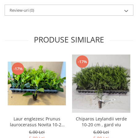
Review-uri
(0)
PRODUSE SIMILARE
-17%
-17%
Laur englezesc Prunus
Chiparos Leylandii verde
laurocerasus Novita 10-20
10-20 cm , gard viu
cm
6,00 Lei
6,00 Lei