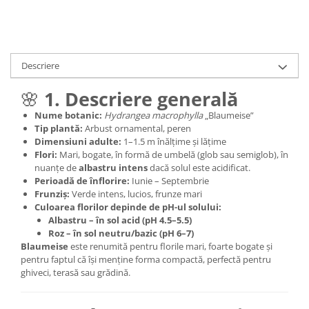
Descriere
🌸
1. Descriere generală
Nume botanic:
Hydrangea macrophylla
„Blaumeise”
Tip plantă:
Arbust ornamental, peren
Dimensiuni adulte:
1–1.5 m înălțime și lățime
Flori:
Mari, bogate, în formă de umbelă (glob sau semiglob), în
nuanțe de
albastru intens
dacă solul este acidificat.
Perioadă de înflorire:
Iunie – Septembrie
Frunziș:
Verde intens, lucios, frunze mari
Culoarea florilor depinde de pH-ul solului:
Albastru – în sol acid (pH 4.5–5.5)
Roz – în sol neutru/bazic (pH 6–7)
Blaumeise
este renumită pentru florile mari, foarte bogate și
pentru faptul că își menține forma compactă, perfectă pentru
ghiveci, terasă sau grădină.