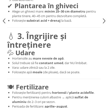
✔
Plantarea în ghiveci
Alege un ghiveci mare:
minim 25–30 cm diametru
pentru
plante tinere, 40–45 cm pentru dezvoltare completă.
Folosește
substrat acid + drenaj
la bază.
💧
3. Îngrijire și
întreținere
💦
Udare
Hortensiile au
mare nevoie de apă
.
Solul trebuie să fie
constant umed
, dar NU îmbibat.
Vara: udare zilnică sau la 2 zile.
Folosește apă
moale
(de ploaie), dacă se poate.
🍽
Fertilizare
Folosește fertilizanți pentru
hortensii / plante acidofile
.
Pentru menținerea culorii albastre → aplică
sulfat de
aluminiu
de 2–3 ori pe sezon.
Perioada de fertilizare:
aprilie–august
.