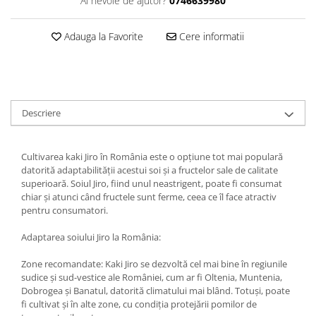
Ai nevoie de ajutor?
0746639980
Adauga la Favorite
Cere informatii
Descriere
Cultivarea kaki Jiro în România este o opțiune tot mai populară
datorită adaptabilității acestui soi și a fructelor sale de calitate
superioară. Soiul Jiro, fiind unul neastrigent, poate fi consumat
chiar și atunci când fructele sunt ferme, ceea ce îl face atractiv
pentru consumatori.
Adaptarea soiului Jiro la România:
Zone recomandate: Kaki Jiro se dezvoltă cel mai bine în regiunile
sudice și sud-vestice ale României, cum ar fi Oltenia, Muntenia,
Dobrogea și Banatul, datorită climatului mai blând. Totuși, poate
fi cultivat și în alte zone, cu condiția protejării pomilor de