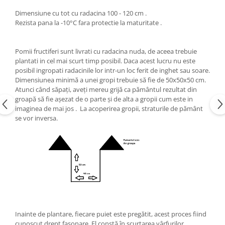
Dimensiune cu tot cu radacina 100 - 120 cm .
Rezista pana la -10°С fara protectie la maturitate .
Pomii fructiferi sunt livrati cu radacina nuda, de aceea trebuie
plantati in cel mai scurt timp posibil. Daca acest lucru nu este
posibil ingropati radacinile lor intr-un loc ferit de inghet sau soare.
Dimensiunea minimă a unei gropi trebuie să fie de 50x50x50 cm.
Atunci când săpați, aveți mereu grijă ca pământul rezultat din
groapă să fie așezat de o parte și de alta a gropii cum este in
imaginea de mai jos . La acoperirea gropii, straturile de pământ
se vor inversa.
Inainte de plantare, fiecare puiet este pregătit, acest proces fiind
cunoscut drept fasonare. El constă în scurtarea vârfurilor