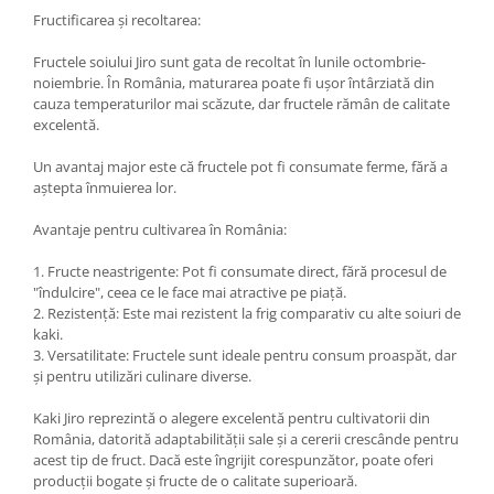
Fructificarea și recoltarea:
Fructele soiului Jiro sunt gata de recoltat în lunile octombrie-
noiembrie. În România, maturarea poate fi ușor întârziată din
cauza temperaturilor mai scăzute, dar fructele rămân de calitate
excelentă.
Un avantaj major este că fructele pot fi consumate ferme, fără a
aștepta înmuierea lor.
Avantaje pentru cultivarea în România:
1. Fructe neastrigente: Pot fi consumate direct, fără procesul de
"îndulcire", ceea ce le face mai atractive pe piață.
2. Rezistență: Este mai rezistent la frig comparativ cu alte soiuri de
kaki.
3. Versatilitate: Fructele sunt ideale pentru consum proaspăt, dar
și pentru utilizări culinare diverse.
Kaki Jiro reprezintă o alegere excelentă pentru cultivatorii din
România, datorită adaptabilității sale și a cererii crescânde pentru
acest tip de fruct. Dacă este îngrijit corespunzător, poate oferi
producții bogate și fructe de o calitate superioară.