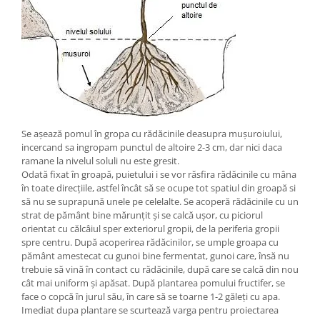
Se așează pomul în gropa cu rădăcinile deasupra mușuroiului,
incercand sa ingropam punctul de altoire 2-3 cm, dar nici daca
ramane la nivelul soluli nu este gresit.
Odată fixat în groapă, puietului i se vor răsfira rădăcinile cu mâna
în toate direcțiile, astfel încât să se ocupe tot spatiul din groapă si
să nu se suprapună unele pe celelalte. Se acoperă rădăcinile cu un
strat de pământ bine mărunțit și se calcă ușor, cu piciorul
orientat cu călcâiul sper exteriorul gropii, de la periferia gropii
spre centru. După acoperirea rădăcinilor, se umple groapa cu
pământ amestecat cu gunoi bine fermentat, gunoi care, însă nu
trebuie să vină în contact cu rădăcinile, după care se calcă din nou
cât mai uniform și apăsat. După plantarea pomului fructifer, se
face o copcă în jurul său, în care să se toarne 1-2 găleți cu apa.
Imediat dupa plantare se scurtează varga pentru proiectarea