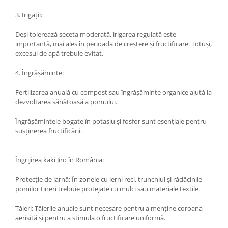
3. Irigații:
Deși tolerează seceta moderată, irigarea regulată este
importantă, mai ales în perioada de creștere și fructificare. Totuși,
excesul de apă trebuie evitat.
4. Îngrășăminte:
Fertilizarea anuală cu compost sau îngrășăminte organice ajută la
dezvoltarea sănătoasă a pomului.
Îngrășămintele bogate în potasiu și fosfor sunt esențiale pentru
susținerea fructificării.
Îngrijirea kaki Jiro în România:
Protecție de iarnă: În zonele cu ierni reci, trunchiul și rădăcinile
pomilor tineri trebuie protejate cu mulci sau materiale textile.
Tăieri: Tăierile anuale sunt necesare pentru a menține coroana
aerisită și pentru a stimula o fructificare uniformă.