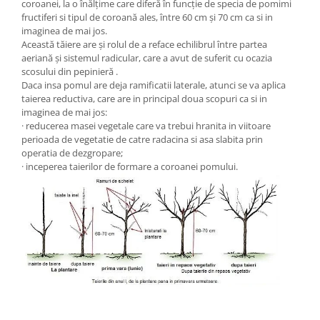
coroanei, la o înălțime care diferă în funcție de specia de pomimi
fructiferi si tipul de coroană ales, între 60 cm și 70 cm ca si in
imaginea de mai jos.
Această tăiere are și rolul de a reface echilibrul între partea
aeriană și sistemul radicular, care a avut de suferit cu ocazia
scosului din pepinieră .
Daca insa pomul are deja ramificatii laterale, atunci se va aplica
taierea reductiva, care are in principal doua scopuri ca si in
imaginea de mai jos:
· reducerea masei vegetale care va trebui hranita in viitoare
perioada de vegetatie de catre radacina si asa slabita prin
operatia de dezgropare;
· inceperea taierilor de formare a coroanei pomului.