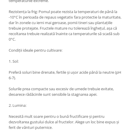
temperaturile extreme.
Rezistența la frig: Pomul poate rezista la temperaturi de până la
-10°C în perioada de repaus vegetativ fara protectie la maturitate,
dar în zonele cu ierni mai geroase, pomii tineri sau plantațiile
trebuie protejate. Fructele mature nu tolerează înghețul, așa că
recoltarea trebuie realizată înainte ca temperaturile să scadă sub
0°C.
Condiții ideale pentru cultivare:
1. Sol:
Preferă soluri bine drenate, fertile și ușor acide până la neutre (pH
6-7).
Solurile prea compacte sau excesiv de umede trebuie evitate,
deoarece rădăcinile sunt sensibile la stagnarea apei.
2. Lumina:
Necesită mult soare pentru o bună fructificare și pentru
dezvoltarea gustului dulce al fructelor. Alege un loc bine expus și
ferit de vânturi puternice.