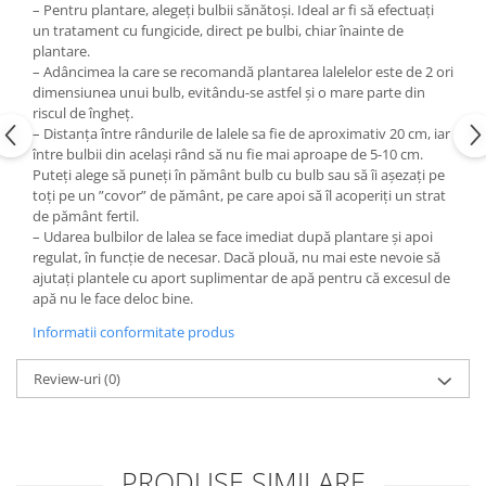
– Pentru plantare, alegeți bulbii sănătoși. Ideal ar fi să efectuați
un tratament cu fungicide, direct pe bulbi, chiar înainte de
plantare.
– Adâncimea la care se recomandă plantarea lalelelor este de 2 ori
dimensiunea unui bulb, evitându-se astfel și o mare parte din
riscul de îngheț.
– Distanța între rândurile de lalele sa fie de aproximativ 20 cm, iar
între bulbii din același rând să nu fie mai aproape de 5-10 cm.
Puteți alege să puneți în pământ bulb cu bulb sau să îi așezați pe
toți pe un ”covor” de pământ, pe care apoi să îl acoperiți un strat
de pământ fertil.
– Udarea bulbilor de lalea se face imediat după plantare și apoi
regulat, în funcție de necesar. Dacă plouă, nu mai este nevoie să
ajutați plantele cu aport suplimentar de apă pentru că excesul de
apă nu le face deloc bine.
Informatii conformitate produs
Review-uri
(0)
PRODUSE SIMILARE