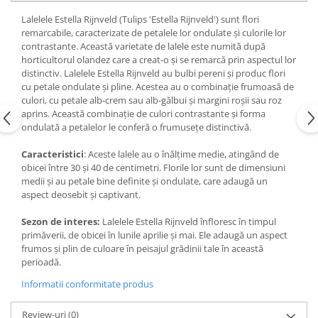
Lalelele Estella Rijnveld (Tulips 'Estella Rijnveld') sunt flori
remarcabile, caracterizate de petalele lor ondulate și culorile lor
contrastante. Această varietate de lalele este numită după
horticultorul olandez care a creat-o și se remarcă prin aspectul lor
distinctiv. Lalelele Estella Rijnveld au bulbi pereni și produc flori
cu petale ondulate și pline. Acestea au o combinație frumoasă de
culori, cu petale alb-crem sau alb-gălbui și margini roșii sau roz
aprins. Această combinație de culori contrastante și forma
ondulată a petalelor le conferă o frumusețe distinctivă.
Caracteristici
: Aceste lalele au o înălțime medie, atingând de
obicei între 30 și 40 de centimetri. Florile lor sunt de dimensiuni
medii și au petale bine definite și ondulate, care adaugă un
aspect deosebit și captivant.
Sezon de interes:
Lalelele Estella Rijnveld înfloresc în timpul
primăverii, de obicei în lunile aprilie și mai. Ele adaugă un aspect
frumos și plin de culoare în peisajul grădinii tale în această
perioadă.
Informatii conformitate produs
Review-uri
(0)