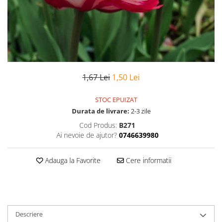
1,67 Lei
1,50 Lei
STOC EPUIZAT
Durata de livrare:
2-3 zile
Cod Produs:
B271
Ai nevoie de ajutor?
0746639980
Adauga la Favorite
Cere informatii
Descriere