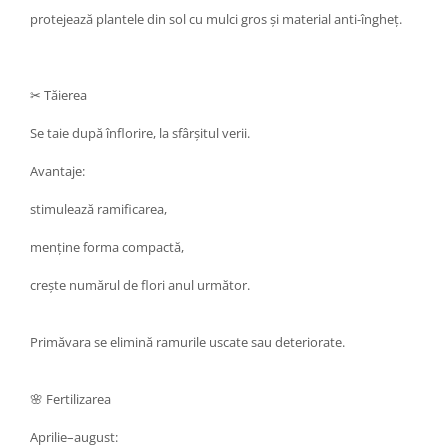
protejează plantele din sol cu mulci gros și material anti-îngheț.
✂ Tăierea
Se taie după înflorire, la sfârșitul verii.
Avantaje:
stimulează ramificarea,
menține forma compactă,
crește numărul de flori anul următor.
Primăvara se elimină ramurile uscate sau deteriorate.
🌸 Fertilizarea
Aprilie–august: