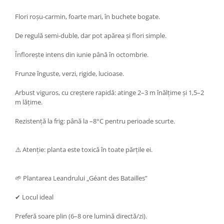
Flori roșu-carmin, foarte mari, în buchete bogate.
De regulă semi-duble, dar pot apărea și flori simple.
Înflorește intens din iunie până în octombrie.
Frunze înguste, verzi, rigide, lucioase.
Arbust viguros, cu creștere rapidă: atinge 2–3 m înălțime și 1,5–2
m lățime.
Rezistență la frig: până la –8°C pentru perioade scurte.
⚠️ Atenție: planta este toxică în toate părțile ei.
🌱 Plantarea Leandrului „Géant des Batailles”
✔ Locul ideal
Preferă soare plin (6–8 ore lumină directă/zi).