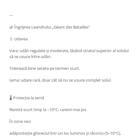
---
🌿 Îngrijirea Leandrului „Géant des Batailles”
💧 Udarea
Vara: udări regulate și moderate, lăsând stratul superior al solului
să se usuce între udări.
Tolerează bine seceta pe termen scurt.
Iarna: udare rară, doar cât să nu se usuce complet solul.
🌡 Protecția la iarnă
Rezistă scurt timp la –10°C, rareori mai jos.
În zone reci:
adăpostește ghiveciul într-un loc luminos și răcoros (5–10°C),