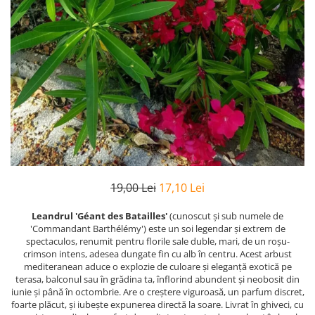
19,00 Lei
17,10 Lei
Leandrul 'Géant des Batailles'
(cunoscut și sub numele de
'Commandant Barthélémy') este un soi legendar și extrem de
spectaculos, renumit pentru florile sale duble, mari, de un roșu-
crimson intens, adesea dungate fin cu alb în centru. Acest arbust
mediteranean aduce o explozie de culoare și eleganță exotică pe
terasa, balconul sau în grădina ta, înflorind abundent și neobosit din
iunie și până în octombrie. Are o creștere viguroasă, un parfum discret,
foarte plăcut, și iubește expunerea directă la soare. Livrat în ghiveci, cu