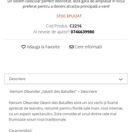
un sistem radicular perfect dezvoltat, este gata de amplasat în locul
preferat pentru a deveni atracția principală a verii!
STOC EPUIZAT
Cod Produs:
C2216
Ai nevoie de ajutor?
0746639980
Adauga la Favorite
Cere informatii
Descriere
Nerium Oleander „Géant des Batailles” – Descriere
Nerium Oleander Géant des Batailles este un soi vechi și foarte
apreciat de leandru, renumit pentru florile sale mari, roșii intense,
cu un aspect spectaculos. Este considerat unul dintre cele mai
frumoase soiuri roșii tradiționale.
Caracteristici: