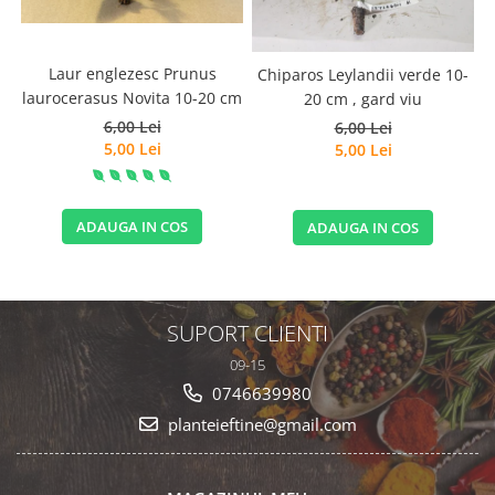
Laur englezesc Prunus
Chiparos Leylandii verde 10-
laurocerasus Novita 10-20 cm
20 cm , gard viu
6,00 Lei
6,00 Lei
5,00 Lei
5,00 Lei
ADAUGA IN COS
ADAUGA IN COS
SUPORT CLIENTI
09-15
0746639980
planteieftine@gmail.com