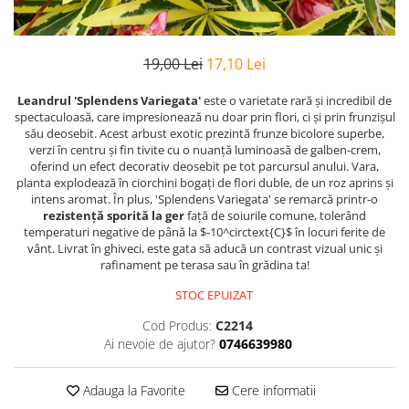
19,00 Lei
17,10 Lei
Leandrul 'Splendens Variegata'
este o varietate rară și incredibil de
spectaculoasă, care impresionează nu doar prin flori, ci și prin frunzișul
său deosebit. Acest arbust exotic prezintă frunze bicolore superbe,
verzi în centru și fin tivite cu o nuanță luminoasă de galben-crem,
oferind un efect decorativ deosebit pe tot parcursul anului. Vara,
planta explodează în ciorchini bogați de flori duble, de un roz aprins și
intens aromat. În plus, 'Splendens Variegata' se remarcă printr-o
rezistență sporită la ger
față de soiurile comune, tolerând
temperaturi negative de până la $-10^circtext{C}$ în locuri ferite de
vânt. Livrat în ghiveci, este gata să aducă un contrast vizual unic și
rafinament pe terasa sau în grădina ta!
STOC EPUIZAT
Cod Produs:
C2214
Ai nevoie de ajutor?
0746639980
Adauga la Favorite
Cere informatii