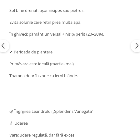
Sol bine drenat, ușor nisipos sau pietros.
Evită solurile care rețin prea multă apă.
În ghiveci: pământ universal + nisip/perlit (20–30%).
✔ Perioada de plantare
Primăvara este ideală (martie–mai).
Toamna doar în zone cu ierni blânde.
---
🌿 Îngrijirea Leandrului „Splendens Variegata”
💧 Udarea
Vara: udare regulată, dar fără exces.