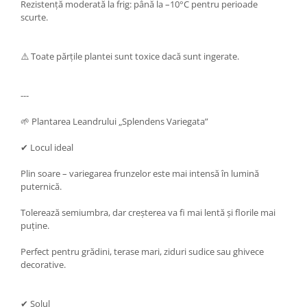
Rezistență moderată la frig: până la –10°C pentru perioade
scurte.
⚠️ Toate părțile plantei sunt toxice dacă sunt ingerate.
---
🌱 Plantarea Leandrului „Splendens Variegata”
✔ Locul ideal
Plin soare – variegarea frunzelor este mai intensă în lumină
puternică.
Tolerează semiumbra, dar creșterea va fi mai lentă și florile mai
puține.
Perfect pentru grădini, terase mari, ziduri sudice sau ghivece
decorative.
✔ Solul