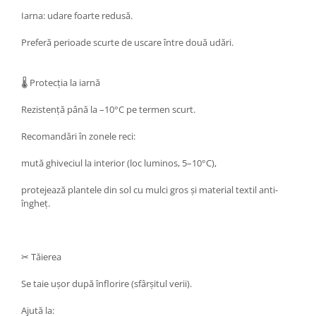
Iarna: udare foarte redusă.
Preferă perioade scurte de uscare între două udări.
🌡 Protecția la iarnă
Rezistență până la –10°C pe termen scurt.
Recomandări în zonele reci:
mută ghiveciul la interior (loc luminos, 5–10°C),
protejează plantele din sol cu mulci gros și material textil anti-
îngheț.
✂ Tăierea
Se taie ușor după înflorire (sfârșitul verii).
Ajută la: