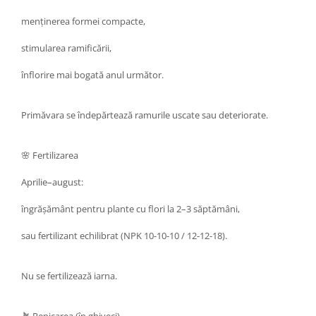
menținerea formei compacte,
stimularea ramificării,
înflorire mai bogată anul următor.
Primăvara se îndepărtează ramurile uscate sau deteriorate.
🌸 Fertilizarea
Aprilie–august:
îngrășământ pentru plante cu flori la 2–3 săptămâni,
sau fertilizant echilibrat (NPK 10-10-10 / 12-12-18).
Nu se fertilizează iarna.
🪴 Repicarea (în ghiveci)