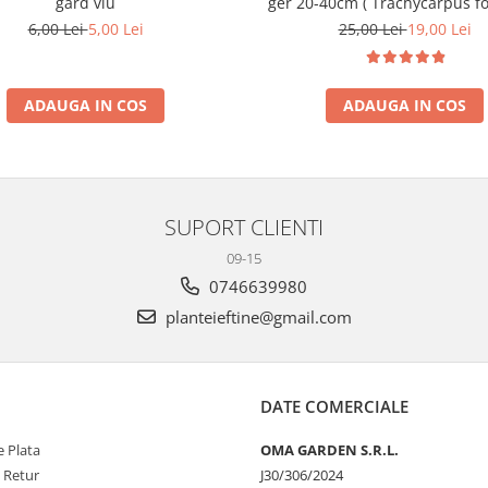
gard viu
ger 20-40cm ( Trachycarpus fo
6,00 Lei
5,00 Lei
25,00 Lei
19,00 Lei
ADAUGA IN COS
ADAUGA IN COS
SUPORT CLIENTI
09-15
0746639980
planteieftine@gmail.com
DATE COMERCIALE
 Plata
OMA GARDEN S.R.L.
e Retur
J30/306/2024