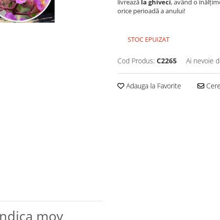
livrează
la ghiveci
, având o înălți
orice perioadă a anului!
STOC EPUIZAT
Cod Produs:
C2265
Ai nevoie d
Adauga la Favorite
Cere 
indica mov