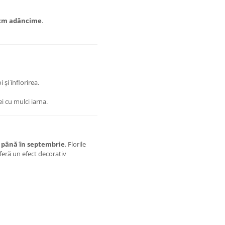
 cm adâncime
.
și înflorirea.
i cu mulci iarna.
e până în septembrie
. Florile
feră un efect decorativ