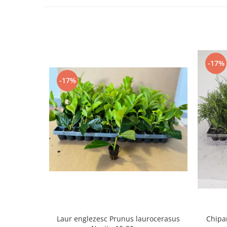
-17%
-17%
Laur englezesc Prunus laurocerasus
Chipar