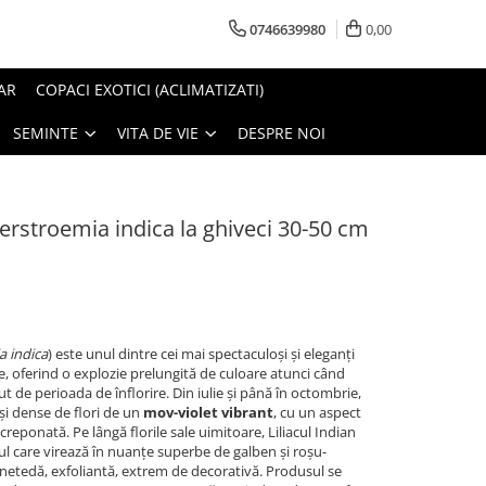
0746639980
0,00
AR
COPACI EXOTICI (ACLIMATIZATI)
SEMINTE
VITA DE VIE
DESPRE NOI
gerstroemia indica la ghiveci 30-50 cm
a indica
) este unul dintre cei mai spectaculoși și eleganți
, oferind o explozie prelungită de culoare atunci când
ut de perioada de înflorire. Din iulie și până în octombrie,
și dense de flori de un
mov-violet vibrant
, cu un aspect
creponată. Pe lângă florile sale uimitoare, Liliacul Indian
l care virează în nuanțe superbe de galben și roșu-
a netedă, exfoliantă, extrem de decorativă. Produsul se