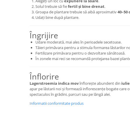
Alegeți un loc cu
expunere la soare
.
Solul trebuie să fie
fertil și bine drenat
.
Groapa de plantare trebuie să aibă aproximativ
40–50
Udați bine după plantare.
Îngrijire
Udare moderată, mai ales în perioadele secetoase.
Tăieri primăvara pentru a stimula formarea lăstarilor noi 
Fertilizare primăvara pentru o dezvoltare sănătoasă.
În zonele mai reci se recomandă protejarea bazei plante
Înflorire
Lagerstroemia indica mov
înflorește abundent din
iuli
apar pe lăstarii noi și formează inflorescențe bogate care o
spectaculos în grădini, parcuri sau pe lângă alei.
Informatii conformitate produs