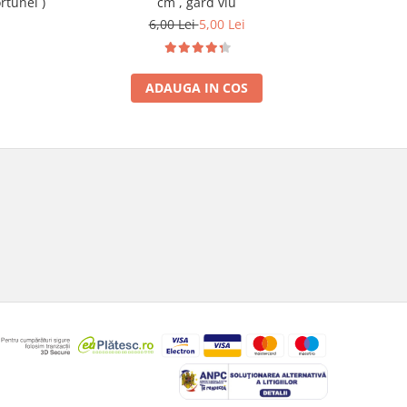
cm , gard viu
rtunei )
6,00 Lei
5,00 Lei
ADAUGA IN COS