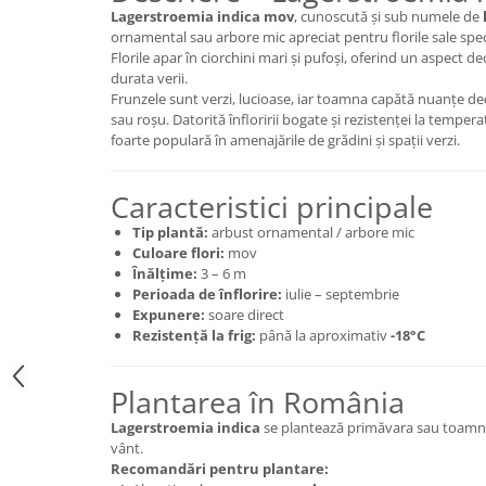
Lagerstroemia indica mov
, cunoscută și sub numele de
ornamental sau arbore mic apreciat pentru florile sale spe
Florile apar în ciorchini mari și pufoși, oferind un aspect d
durata verii.
Frunzele sunt verzi, lucioase, iar toamna capătă nuanțe de
sau roșu. Datorită înfloririi bogate și rezistenței la tempera
foarte populară în amenajările de grădini și spații verzi.
Caracteristici principale
Tip plantă:
arbust ornamental / arbore mic
Culoare flori:
mov
Înălțime:
3 – 6 m
Perioada de înflorire:
iulie – septembrie
Expunere:
soare direct
Rezistență la frig:
până la aproximativ
-18°C
Plantarea în România
Lagerstroemia indica
se plantează primăvara sau toamna î
vânt.
Recomandări pentru plantare: