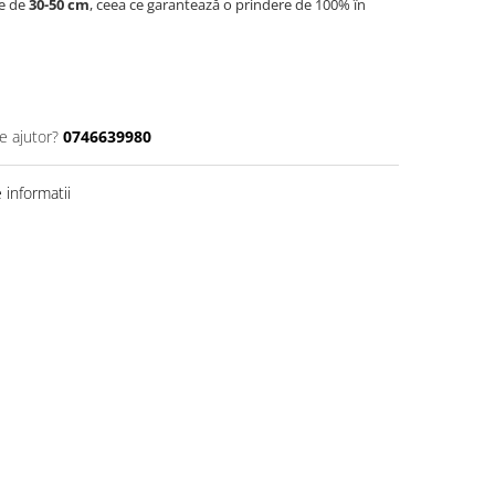
me de
30-50 cm
, ceea ce garantează o prindere de 100% în
e ajutor?
0746639980
informatii