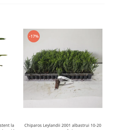
-17%
-69%
Chiparos Leylandii 2001 albastrui 10-20
Arbore de m
stent la