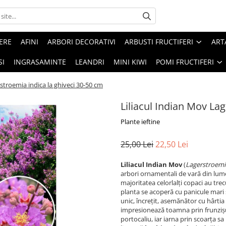
ERE
AFINI
ARBORI DECORATIVI
ARBUSTI FRUCTIFERI
ART
SI
INGRASAMINTE
LEANDRI
MINI KIWI
POMI FRUCTIFERI
stroemia indica la ghiveci 30-50 cm
Liliacul Indian Mov La
Plante ieftine
25,00 Lei
22,50 Lei
Liliacul Indian Mov
(
Lagerstroemi
arbori ornamentali de vară din lume
majoritatea celorlalți copaci au trec
planta se acoperă cu panicule mari 
unic, încrețit, asemănător cu hârtia 
impresionează toamna prin frunzișu
portocaliu, iar iarna prin scoarța s