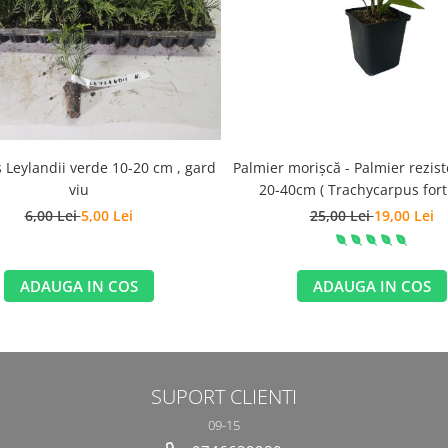
 Leylandii verde 10-20 cm , gard
Palmier morișcă - Palmier rezist
viu
20-40cm ( Trachycarpus fort
6,00 Lei
5,00 Lei
25,00 Lei
19,00 Lei
ADAUGA IN COS
ADAUGA IN COS
SUPORT CLIENTI
09-15