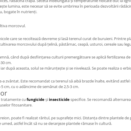
xces, rădăcina crapă. Seceta îndelungată și temperaturile ridicate duc la ligni
ește lumina, este necesar să se evite umbrirea în perioada dezvoltării rădăcin
, bogate în nutrienți.
ultiva morcovul.
icole care se recoltează devreme și lasă terenul curat de buruieni. Printr
ă cultivarea morcovului după țelină, păstârnac, ceapă, usturoi, cereale sau le
nă, când după desființarea culturii premergătoare se aplică fertilizarea de b
-30 cm.
, iar după aceasta, solul se mărunțește și se nivelează. Se poate realiza o er
 zvântat. Este recomandat ca terenul să aibă brazde înalte, evitând astfel st
 4-5 cm, cu o adâncime de semănat de 2,5-3 cm.
lor
de tratamente cu
fungicide
și
insecticide
specifice. Se recomandă alternarea 
uselor fitosanitare.
ion, poate fi realizat răritul, pe suprafețe mici. Distanța dintre plantele de 
e umed, astfel încât să nu se deranjeze plantele rămase în cultură.