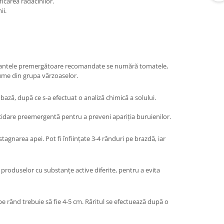
ficarea rădăcinilor.
ii.
e plantele premergătoare recomandate se numără tomatele,
gume din grupa vărzoaselor.
ază, după ce s-a efectuat o analiză chimică a solului.
bicidare preemergentă pentru a preveni apariția buruienilor.
agnarea apei. Pot fi înființate 3-4 rânduri pe brazdă, iar
produselor cu substanțe active diferite, pentru a evita
pe rând trebuie să fie 4-5 cm. Răritul se efectuează după o