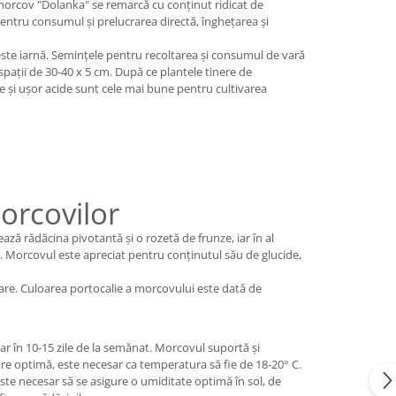
e morcov "Dolanka" se remarcă cu conținut ridicat de
pentru consumul și prelucrarea directă, înghețarea și
ste iarnă. Semințele pentru recoltarea și consumul de vară
spații de 30-40 x 5 cm. După ce plantele tinere de
de și ușor acide sunt cele mai bune pentru cultivarea
morcovilor
ază rădăcina pivotantă și o rozetă de frunze, iar în al
. Morcovul este apreciat pentru conținutul său de glucide,
nare. Culoarea portocalie a morcovului este dată de
r în 10-15 zile de la semănat. Morcovul suportă și
tare optimă, este necesar ca temperatura să fie de 18-20° C.
 este necesar să se asigure o umiditate optimă în sol, de