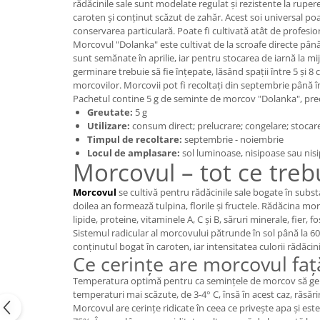
rădăcinile sale sunt modelate regulat și rezistente la rupe
caroten și conținut scăzut de zahăr. Acest soi universal po
conservarea particulară. Poate fi cultivată atât de profesion
Morcovul "Dolanka" este cultivat de la scroafe directe pân
sunt semănate în aprilie, iar pentru stocarea de iarnă la mi
germinare trebuie să fie înțepate, lăsând spații între 5 și
morcovilor. Morcovii pot fi recoltați din septembrie până 
Pachetul contine 5 g de seminte de morcov "Dolanka", precu
Greutate:
5 g
Utilizare:
consum direct; prelucrare; congelare; stocar
Timpul de recoltare:
septembrie - noiembrie
Locul de amplasare:
sol luminoase, nisipoase sau ni
Morcovul – tot ce trebu
Morcovul
se cultivă pentru rădăcinile sale bogate în subst
doilea an formează tulpina, florile și fructele. Rădăcina 
lipide, proteine, vitaminele A, C și B, săruri minerale, fier, fos
Sistemul radicular al morcovului pătrunde în sol până la 60
conținutul bogat în caroten, iar intensitatea culorii rădăcin
Ce cerințe are morcovul față
Temperatura optimă pentru ca semințele de morcov să germin
temperaturi mai scăzute, de 3-4° C, însă în acest caz, răsăr
Morcovul are cerințe ridicate în ceea ce privește apa și este