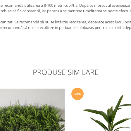
ial, se recomandă utilizarea a 8-100 metri cubi/ha. După ce morcovul avanseaz
trebuie să fie constantă, iar pentru a se menține umiditatea se poate efectua m
nizat. Se recomandă să nu se întârzie recoltarea, deoarece acest lucru poate
. Se recomandă să nu se recolteze în perioadele ploioase, pentru a se evita de
PRODUSE SIMILARE
-24%