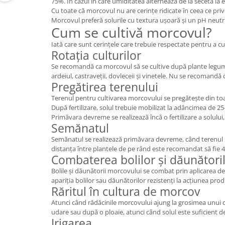
75%. În cazul în care umiditatea alternează de la secetă la e
Cu toate că morcovul nu are cerințe ridicate în ceea ce priv
Morcovul preferă solurile cu textura ușoară și un pH neutru
Cum se cultivă morcovul?
Iată care sunt cerințele care trebuie respectate pentru a c
Rotația culturilor
Se recomandă ca morcovul să se cultive după plante legum
ardeiul, castraveții, dovleceii și vinetele. Nu se recomand
Pregătirea terenului
Terenul pentru cultivarea morcovului se pregătește din toam
După fertilizare, solul trebuie mobilizat la adâncimea de 25
Primăvara devreme se realizează încă o fertilizare a solului
Semănatul
Semănatul se realizează primăvara devreme, când terenul s-a
distanța între plantele de pe rând este recomandat să fie
Combaterea bolilor și dăunători
Bolile și dăunătorii morcovului se combat prin aplicarea 
apariția bolilor sau dăunătorilor rezistenți la acțiunea prod
Răritul în cultura de morcov
Atunci când rădăcinile morcovului ajung la grosimea unui cre
udare sau după o ploaie, atunci când solul este suficient d
Irigarea