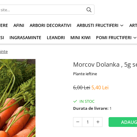
FERE
AFINI
ARBORI DECORATIVI
ARBUSTI FRUCTIFERI
AR
SI
INGRASAMINTE
LEANDRI
MINI KIWI
POMI FRUCTIFERI
inte
Morcov Dolanka , 5g 
Plante ieftine
6,00 Lei
5,40 Lei
IN STOC
Durata de livrare:
1
ADAUG