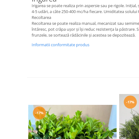
Irigarea se poate realiza prin aspersie sau pe rigole. Iniț
4-5 udări, a câte 250-400 mc/ha fiecare. Umiditatea solului 
Recoltarea
Recoltarea se poate realiza manual, mecanizat sau semimeca
întăresc, pot crăpa ușor și își reduc rezistența la păstrare
frunzele, se sortează rădăcinile și acestea se depozitează.
Informatii conformitate produs
-17%
-17%