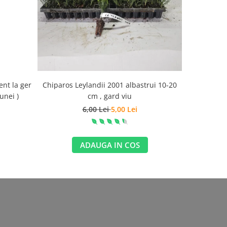
-69%
ent la ger
Chiparos Leylandii 2001 albastrui 10-20
Arbore de m
unei )
cm , gard viu
6,00 Lei
5,00 Lei
ADAUGA IN COS