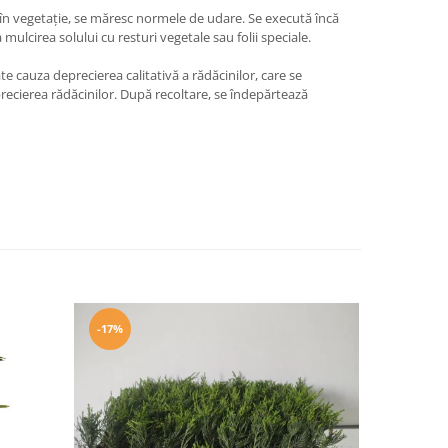
ă în vegetație, se măresc normele de udare. Se execută încă
ulcirea solului cu resturi vegetale sau folii speciale.
 cauza deprecierea calitativă a rădăcinilor, care se
precierea rădăcinilor. După recoltare, se îndepărtează
-17%