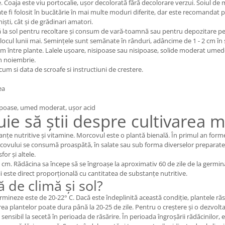
re. Coaja este viu portocalie, ușor decolorată fără decolorare verzui. Soiul d
ate fi folosit în bucătărie în mai multe moduri diferite, dar este recomandat 
iști, cât și de grădinari amatori.
ă la sol pentru recoltare și consum de vară-toamnă sau pentru depozitare pe
jlocul lunii mai. Semințele sunt semănate în rânduri, adâncime de 1 - 2 cm în 
 8 cm între plante. Lalele ușoare, nisipoase sau nisipoase, solide moderat ume
în noiembrie.
m si data de scroafe si instructiuni de crestere.
ea
sipoase, umed moderat, ușor acid
ie să știi despre cultivarea 
anțe nutritive și vitamine. Morcovul este o plantă bienală. În primul an forme
morcovului se consumă proaspătă, în salate sau sub forma diverselor preparate
for și altele.
 cm. Rădăcina sa începe să se îngroașe la aproximativ 60 de zile de la germi
ii este direct proporțională cu cantitatea de substanțe nutritive.
 de climă și sol?
eze este de 20-22° C. Dacă este îndeplinită această condiție, plantele răsa
irea plantelor poate dura până la 20-25 de zile. Pentru o creștere și o dezvol
 sensibil la secetă în perioada de răsărire. În perioada îngroșării rădăcinilor,