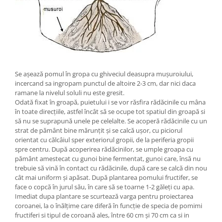
Se așează pomul în gropa cu ghiveciul deasupra mușuroiului,
incercand sa ingropam punctul de altoire 2-3 cm, dar nici daca
ramane la nivelul soluli nu este gresit.
Odată fixat în groapă, puietului i se vor răsfira rădăcinile cu mâna
în toate direcțiile, astfel încât să se ocupe tot spatiul din groapă si
să nu se suprapună unele pe celelalte. Se acoperă rădăcinile cu un
strat de pământ bine mărunțit și se calcă ușor, cu piciorul
orientat cu călcâiul sper exteriorul gropii, de la periferia gropii
spre centru. După acoperirea rădăcinilor, se umple groapa cu
pământ amestecat cu gunoi bine fermentat, gunoi care, însă nu
trebuie să vină în contact cu rădăcinile, după care se calcă din nou
cât mai uniform și apăsat. După plantarea pomului fructifer, se
face o copcă în jurul său, în care să se toarne 1-2 găleți cu apa.
Imediat dupa plantare se scurtează varga pentru proiectarea
coroanei, la o înălțime care diferă în funcție de specia de pomimi
fructiferi si tipul de coroană ales, între 60 cm și 70 cm ca si in