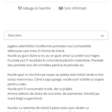
Adauga la Favorite
Cere informatii
Descriere
Juglans ailantifolia Cordiformis primește nuci comestibile
delicioase care cresc în formă de inimă.
Nucile au gust dulce și nu au un gust amar ca unele nuci negre.
Fructele pot fi recoltate în octombrie până în noiembrie.
Plantele
dau primele nuci din al treilea până la al patrulea an.
Nucile apar in ciorchini pe copac iar pielea este initial verde si mai
tarziu maro/rosu.
Când coaja sparge, nucile sunt vizibile și coapte
pentru cules.
Nucile pot fi consumate crude, dar și prăjite.
Aroma delicios de dulce de nuci este, de asemenea, folosită pe
scară largă ca garnitură.
Nucilor cu semințe de inimă îi place solul ușor alcalin ca