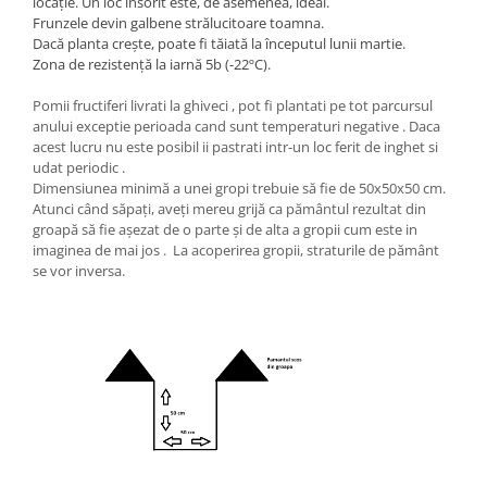
locație.
Un loc însorit este, de asemenea, ideal.
Frunzele devin galbene strălucitoare toamna.
Dacă planta crește, poate fi tăiată la începutul lunii martie.
Zona de rezistență la iarnă 5b (-22ºC).
Pomii fructiferi livrati la ghiveci , pot fi plantati pe tot parcursul
anului exceptie perioada cand sunt temperaturi negative . Daca
acest lucru nu este posibil ii pastrati intr-un loc ferit de inghet si
udat periodic .
Dimensiunea minimă a unei gropi trebuie să fie de 50x50x50 cm.
Atunci când săpați, aveți mereu grijă ca pământul rezultat din
groapă să fie așezat de o parte și de alta a gropii cum este in
imaginea de mai jos . La acoperirea gropii, straturile de pământ
se vor inversa.