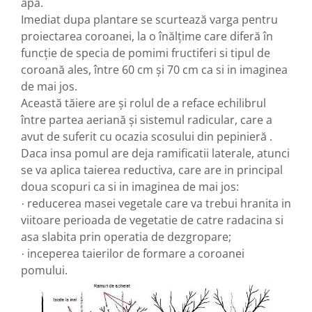
apa.
Imediat dupa plantare se scurteaz
ă
varga pentru
proiectarea coroanei, la o în
ă
l
ț
ime care difer
ă
în
func
ț
ie de specia de pomimi fructiferi si tipul de
coroan
ă
ales, între 60 cm
ș
i 70 cm ca si in imaginea
de mai jos.
Aceast
ă
t
ă
iere are
ș
i rolul de a reface echilibrul
între partea aerian
ă
ș
i sistemul radicular, care a
avut de suferit cu ocazia scosului din pepinier
ă
.
Daca insa pomul are deja ramificatii laterale, atunci
se va aplica taierea reductiva, care are in principal
doua scopuri ca si in imaginea de mai jos:
reducerea masei vegetale care va trebui hranita in
·
viitoare perioada de vegetatie de catre radacina si
asa slabita prin operatia de dezgropare;
inceperea taierilor de formare a coroanei
·
pomului.