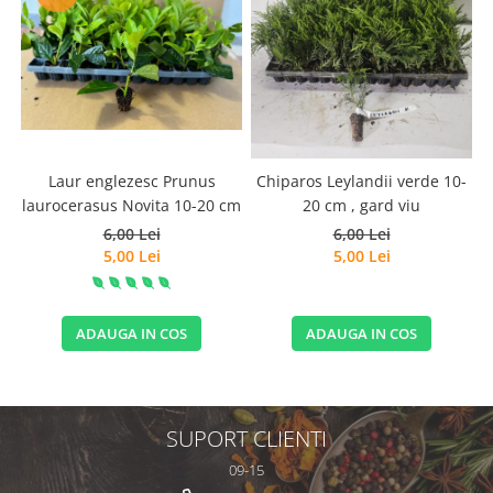
Laur englezesc Prunus
Chiparos Leylandii verde 10-
laurocerasus Novita 10-20 cm
20 cm , gard viu
6,00 Lei
6,00 Lei
5,00 Lei
5,00 Lei
ADAUGA IN COS
ADAUGA IN COS
SUPORT CLIENTI
09-15