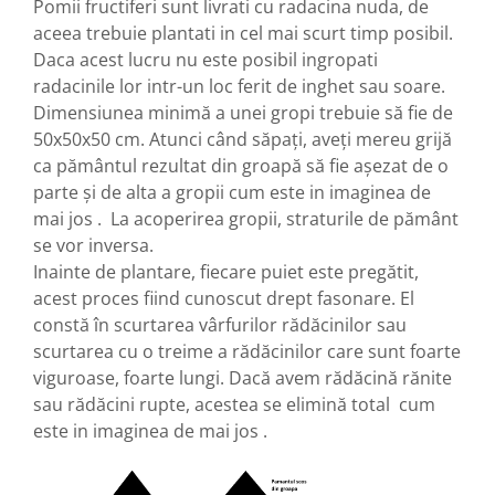
Pomii fructiferi sunt livrati cu radacina nuda, de
aceea trebuie plantati in cel mai scurt timp posibil.
Daca acest lucru nu este posibil ingropati
radacinile lor intr-un loc ferit de inghet sau soare.
Dimensiunea minim
ă
a unei gropi trebuie s
ă
fie de
50x50x50 cm. Atunci când s
ă
pa
ț
i, ave
ț
i mereu grij
ă
ca p
ă
mântul rezultat din groap
ă
s
ă
fie a
ș
ezat de o
parte
ș
i de alta a gropii cum este in imaginea de
mai jos .
La acoperirea gropii, straturile de p
ă
mânt
se vor inversa.
Inainte de plantare, fiecare puiet este preg
ă
tit,
acest proces fiind cunoscut drept fasonare. El
const
ă
în scurtarea vârfurilor r
ă
d
ă
cinilor sau
scurtarea cu o treime a r
ă
d
ă
cinilor care sunt foarte
viguroase, foarte lungi. Dac
ă
avem r
ă
d
ă
cin
ă
r
ă
nite
sau r
ă
d
ă
cini rupte, acestea se elimin
ă
total cum
este in imaginea de mai jos .