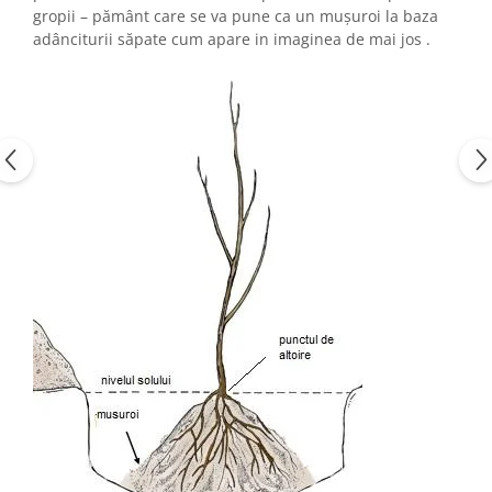
gropii – p
ă
mânt care se va pune ca un mu
ș
uroi la baza
adânciturii s
ă
pate
cum apare in imaginea de mai jos .