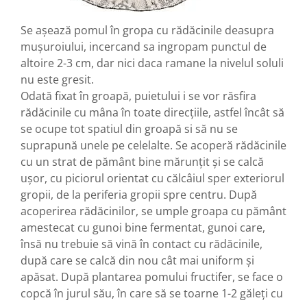
Se a
ș
eaz
ă
pomul în gropa cu r
ă
d
ă
cinile deasupra
mu
ș
uroiului, incercand sa ingropam punctul de
altoire 2-3 cm, dar nici daca ramane la nivelul soluli
nu este gresit.
Odat
ă
fixat în groap
ă
, puietului i se vor r
ă
sfira
r
ă
d
ă
cinile cu mâna în toate direc
ț
iile, astfel încât s
ă
se ocupe tot spatiul din groap
ă
si s
ă
nu se
suprapun
ă
unele pe celelalte. Se acoper
ă
r
ă
d
ă
cinile
cu un strat de p
ă
mânt bine m
ă
run
ț
it
ș
i se calc
ă
u
ș
or, cu piciorul orientat cu c
ă
lcâiul sper exteriorul
gropii, de la periferia gropii spre centru. Dup
ă
acoperirea r
ă
d
ă
cinilor, se umple groapa cu p
ă
mânt
amestecat cu gunoi bine fermentat, gunoi care,
îns
ă
nu trebuie s
ă
vin
ă
în contact cu r
ă
d
ă
cinile,
dup
ă
care se calc
ă
din nou cât mai uniform
ș
i
ap
ă
sat. Dup
ă
plantarea pomului fructifer, se face o
copc
ă
în jurul s
ă
u, în care s
ă
se toarne 1-2 g
ă
le
ț
i cu