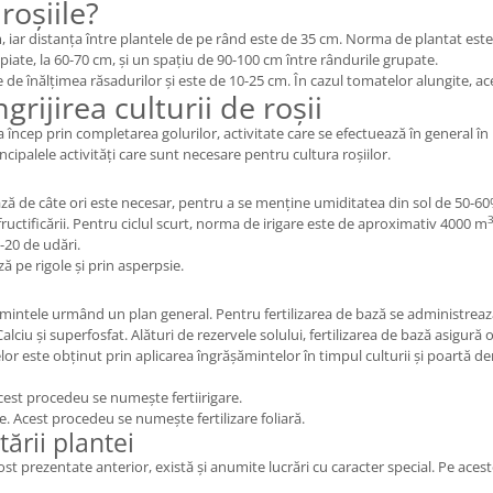
roșiile?
, iar distanța între plantele de pe rând este de 35 cm. Norma de plantat es
iate, la 60-70 cm, și un spațiu de 90-100 cm între rândurile grupate.
e înălțimea răsadurilor și este de 10-25 cm. În cazul tomatelor alungite, ac
grijirea culturii de roșii
ea încep prin completarea golurilor, activitate care se efectuează în general în
ncipalele activități care sunt necesare pentru cultura roșiilor.
ază de câte ori este necesar, pentru a se menține umiditatea din sol de 50-60% 
fructificării. Pentru ciclul scurt, norma de irigare este de aproximativ 4000 m
5-20 de udări.
ază pe rigole și prin asperpsie.
șămintele urmând un plan general. Pentru fertilizarea de bază se administre
 și superfosfat. Alături de rezervele solului, fertilizarea de bază asigură 
or este obținut prin aplicarea îngrășămintelor în timpul culturii și poartă den
Acest procedeu se numește fertiirigare.
e. Acest procedeu se numește fertilizare foliară.
ării plantei
u fost prezentate anterior, există și anumite lucrări cu caracter special. Pe ac