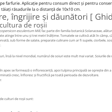
pe farfurie.
Aplicație pentru consum direct și pentru conse
tăiați răsadurile la o distanță de 10x10 cm.
re, îngrijire și dăunători [ Ghid
cultura de roșii
copersicon esculentum Mill
, fac parte din familia botanică Solanaceae, alătur
 atinge între unu și trei metri înălțime. Tomatele se cultivă atât în câmp, cât 
ată, sub forme de salate, preparate culinare cum ar fi supele, ciorbele, sosur
.
ri, însă la nivel mondial, numărul de soiuri este mult mai variat. Soiurile de roși
n apex se formează o inflorescență, apoi tulpina principală se oprește din a 
inată cresc, înfloresc și fructifică pe toată perioada de dezvoltare.
e:
de culturi de roșii sunt: