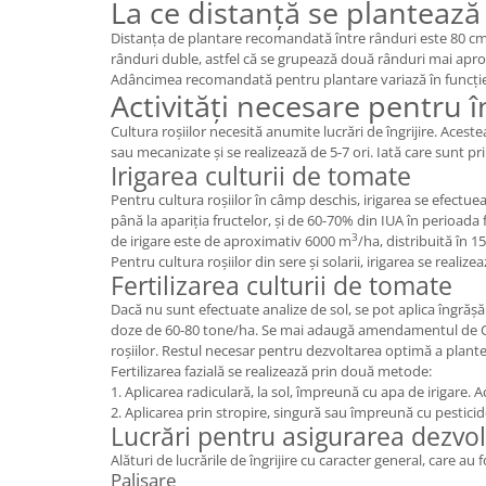
La ce distanță se plantează 
Distanța de plantare recomandată între rânduri este 80 cm
rânduri duble, astfel că se grupează două rânduri mai aprop
Adâncimea recomandată pentru plantare variază în funcție d
Activități necesare pentru în
Cultura roșiilor necesită anumite lucrări de îngrijire. Acest
sau mecanizate și se realizează de 5-7 ori. Iată care sunt pri
Irigarea culturii de tomate
Pentru cultura roșiilor în câmp deschis, irigarea se efectue
până la apariția fructelor, și de 60-70% din IUA în perioada 
3
de irigare este de aproximativ 6000 m
/ha, distribuită în 1
Pentru cultura roșiilor din sere și solarii, irigarea se realize
Fertilizarea culturii de tomate
Dacă nu sunt efectuate analize de sol, se pot aplica îngră
doze de 60-80 tone/ha. Se mai adaugă amendamentul de Calciu
roșiilor. Restul necesar pentru dezvoltarea optimă a plantel
Fertilizarea fazială se realizează prin două metode:
1. Aplicarea radiculară, la sol, împreună cu apa de irigare. 
2. Aplicarea prin stropire, singură sau împreună cu pesticid
Lucrări pentru asigurarea dezvolt
Alături de lucrările de îngrijire cu caracter general, care a
Palisare