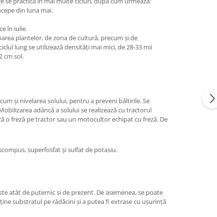
 sere se practică în mai multe cicluri, după cum urmează:
începe din luna mai.
e în iulie.
vigoarea plantelor, de zona de cultură, precum și de
clul lung se utilizează densități mai mici, de 28-33 mii
2 cm sol.
um și nivelarea solului, pentru a preveni băltirile. Se
Mobilizarea adâncă a solului se realizează cu tractorul
ază o freză pe tractor sau un motocultor echipat cu freză. De
ompus, superfosfat și sulfat de potasiu.
ste atât de puternic și de prezent. De asemenea, se poate
ține substratul pe rădăcini și a putea fi extrase cu ușurință