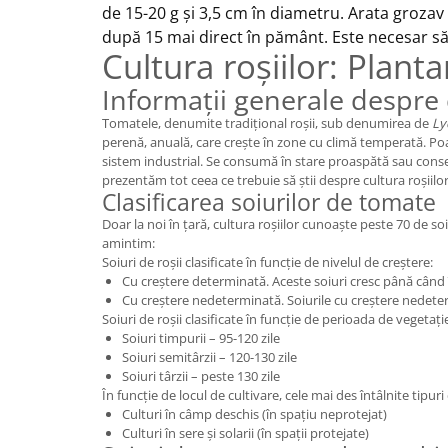
de 15-20 g și 3,5 cm în diametru.
Arata grozav 
după 15 mai direct în pământ. Este necesar să 
Cultura roșiilor: Planta
Informații generale despre 
Tomatele, denumite tradițional roșii, sub denumirea de
Ly
perenă, anuală, care crește în zone cu climă temperată. Poate
sistem industrial. Se consumă în stare proaspătă sau conserv
prezentăm tot ceea ce trebuie să știi despre cultura roșiilor
Clasificarea soiurilor de tomate
Doar la noi în țară, cultura roșiilor cunoaște peste 70 de soiu
amintim:
Soiuri de roșii clasificate în funcție de nivelul de creștere:
Cu creștere determinată. Aceste soiuri cresc până când î
Cu creștere nedeterminată. Soiurile cu creștere nedeterm
Soiuri de roșii clasificate în funcție de perioada de vegetați
Soiuri timpurii – 95-120 zile
Soiuri semitârzii – 120-130 zile
Soiuri târzii – peste 130 zile
În funcție de locul de cultivare, cele mai des întâlnite tipuri 
Culturi în câmp deschis (în spațiu neprotejat)
Culturi în sere și solarii (în spații protejate)