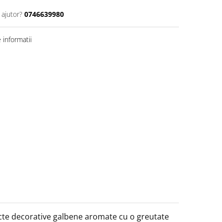
 ajutor?
0746639980
informatii
cte decorative galbene aromate cu o greutate