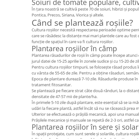
Soiuri de tomate populare, cult
În țara noastră se cultivă peste 70 de soiuri, hibrizi și popu
Pontica, Precos, Siriana, Viorica și altele.
Când se plantează roșiile?
Cultura roșiilor necesită respectarea perioadei optime pentru
care se răsădesc la distanțe mai mari plantele care au fost 
funcție de spațiul în care va fi cultura roșiilor.
Plantarea roșiilor în câmp
Plantarea răsadurilor de roșii în câmp poate începe atunci 
jurul datei de 15-25 aprilie în zonele sudice și cu 15-20 de zi
Pentru cultura roșiilor timpurii, se folosește răsad produs în
cu vârsta de 55-65 de zile. Pentru a obține răsaduri, semăna
Epoca de plantare durează 7-10 zile. Răsadurile produse în
tratament fitosanitar.
Se plantează pe fiecare strat câte două rânduri, la o distan
densitate de 47-57 mii de plante/ha.
În primele 5-10 zile după plantare, este esențial să se ia mă
udări la fiecare plantă, astfel încât să nu se răcească prea
Ulterior se efectuează o prășilă mecanică, apoi una manuală, 
Prășilele mecanice și manuale se repetă de 2-3 ori, astfel c
Plantarea roșiilor în sere și solar
În spații protejate, cum sunt serele și solariile, cultura roși