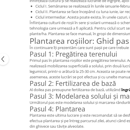
înființează cultura și se realizează lucrările de îngrijire, ap
Ciclul I. Semănarea se realizează în lunile ianuarie-febru
Ciclul II. Plantarea se face începând cu luna iunie, iar r
Ciclul intermediar. Acesta poate exista, în unele cazuri, ia
Înființarea culturii de roșii în sere și solarii urmează o sch
tehnologia care urmează a fi aplicată. Pentru ciclul scurt se
plante/ha. Plantarea se face manual, în gropi de dimensiun
Plantarea roșiilor: Ghid pas
În continuare îți prezentăm care sunt pașii pe care trebuie s
Pasul 1: Pregătirea terenului
Primul pas în plantarea roșiilor este pregătirea terenului. 
realizează mobilizarea superficială a solului, prin două luc
legumicol, printr-o arătură la 25-30 cm. Aceasta se poate re
asemenea, aceste lucrări se pot efectua și cu unelte manua
Pasul 2: Fertilizarea de bază
Al doilea pas presupune fertilizarea de bază, utilizând
îngr
Pasul 3: Modelarea solului și ma
Următorul pas este modelarea solului și marcarea rândurilor
Pasul 4: Plantarea
Plantarea este ultima lucrare și este recomandat să se de
efectua plantarea și pe întreg parcursul zilei, atunci când 
din ghivece sau tăvițe alveolate.