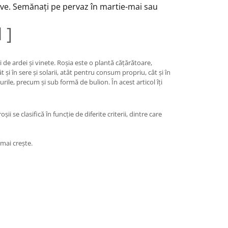
rve.
Semănați pe pervaz în martie-mai sau
 ]
i de ardei și vinete. Roșia este o plantă cățărătoare,
și în sere și solarii, atât pentru consum propriu, cât și în
ile, precum și sub formă de bulion. În acest articol îți
i se clasifică în funcție de diferite criterii, dintre care
mai crește.