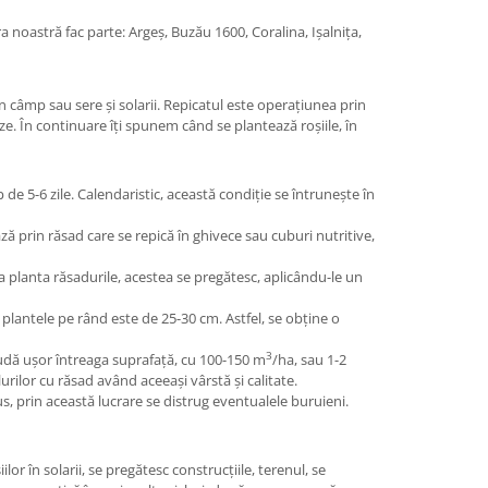
ara noastră fac parte: Argeș, Buzău 1600, Coralina, Ișalnița,
în câmp sau sere și solarii. Repicatul este operațiunea prin
ze. În continuare îți spunem când se plantează roșiile, în
e 5-6 zile. Calendaristic, această condiție se întrunește în
ază prin răsad care se repică în ghivece sau cuburi nutritive,
 planta răsadurile, acestea se pregătesc, aplicându-le un
 plantele pe rând este de 25-30 cm. Astfel, se obține o
3
Se udă ușor întreaga suprafață, cu 100-150 m
/ha, sau 1-2
urilor cu răsad având aceeași vârstă și calitate.
us, prin această lucrare se distrug eventualele buruieni.
lor în solarii, se pregătesc construcțiile, terenul, se