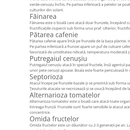
verde-cenușiu închis. Pe partea inferioară a petelor se poa
culturilor din solarii.
Făinarea
Făinarea este o boală care atacă doar frunzele, începând cu
fructificațiile ciupercii sub forma unui praf. Ulterior, fructi
Pătarea cafenie
Pătarea cafenie apare întâi pe frunzele de la baza plantei. I
Pe partea inferioară a frunzei apare un puf de culoare cafeni
favorizată de umiditatea ridicată, temperatura moderată și l
Putregaiul cenușiu
Putregaiul cenușiu atacă în special fructele, însă agentul pa
unor pete cenușii apoase. Boala este foarte periculoasă în spe
Septorioza
Atacul începe pe frunzele bazale și se prezintă sub forma u
Țesuturile atacate se necrozează și se usucă începând de la
Alternarioza tomatelor
Alternarioza tomatelor este o boală care atacă toate organ
întreaga frunză. Frunzele sunt foarte sensibile la atacul ac
concentrice.
Omida fructelor
Omida fructelor este un dăunător cu 2-3 generații pe an. Lar