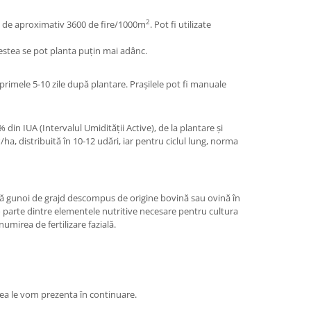
2
te de aproximativ 3600 de fire/1000m
. Pot fi utilizate
estea se pot planta puțin mai adânc.
 primele 5-10 zile după plantare. Prașilele pot fi manuale
din IUA (Intervalul Umidității Active), de la plantare și
3
/ha, distribuită în 10-12 udări, iar pentru ciclul lung, norma
ază gunoi de grajd descompus de origine bovină sau ovină în
o parte dintre elementele nutritive necesare pentru cultura
umirea de fertilizare fazială.
estea le vom prezenta în continuare.