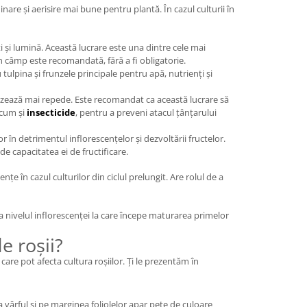
nare și aerisire mai bune pentru plantă. În cazul culturii în
i și lumină. Această lucrare este una dintre cele mai
din câmp este recomandată, fără a fi obligatorie.
tulpina și frunzele principale pentru apă, nutrienți și
trizează mai repede. Este recomandat ca această lucrare să
ecum și
insecticide
, pentru a preveni atacul țânțarului
r în detrimentul inflorescențelor și dezvoltării fructelor.
ade capacitatea ei de fructificare.
nțe în cazul culturilor din ciclul prelungit. Are rolul de a
a nivelul inflorescenței la care începe maturarea primelor
e roșii?
i care pot afecta cultura roșiilor. Ți le prezentăm în
 vârful și pe marginea foliolelor apar pete de culoare