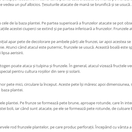
te vedea un puf albicios. Țesuturile atacate de mană se brunifică și se usucă
 cele de la baza plantei. Pe partea superioară a frunzelor atacate se pot obse
ficațiile acestei ciuperci se extind și pe partea inferioară a frunzelor. Frunzele
nițial apar pete de decolorare pe ambele părți ale frunzei, iar apoi acestea se
e. Atunci când atacul este puternic, frunzele se usucă. Această boală este spec
ipsa aerisirii.
togen poate ataca și tulpina și frunzele. În general, atacul vizează fructele 
cial pentru cultura roșiilor din sere și solarii.
nor pete mici, circulare la început. Aceste pete își măresc apoi dimensiunea, 
 baza plantei.
ele plantei. Pe frunze se formează pete brune, aproape rotunde, care în inte
estei boli, iar când sunt atacate, pe ele se formează pete rotunde, de culoare 
vele rod frunzele plantelor, pe care produc perforații. Începând cu vârsta a t