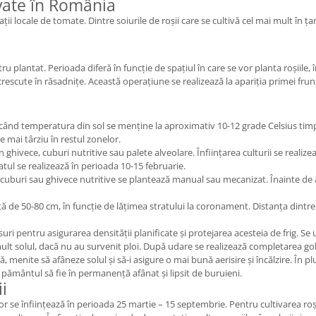
ivate în România
lații locale de tomate. Dintre soiurile de roșii care se cultivă cel mai mult în ț
 plantat. Perioada diferă în funcție de spațiul în care se vor planta roșiile, 
crescute în răsadnițe. Această operațiune se realizează la apariția primei frun
când temperatura din sol se menține la aproximativ 10-12 grade Celsius timp d
le mai târziu în restul zonelor.
 ghivece, cuburi nutritive sau palete alveolare. Înființarea culturii se realize
tul se realizează în perioada 10-15 februarie.
 cuburi sau ghivece nutritive se plantează manual sau mecanizat. Înainte de a
ță de 50-80 cm, în funcție de lățimea stratului la coronament. Distanța dintre
suri pentru asigurarea densității planificate și protejarea acesteia de frig. 
 mult solul, dacă nu au survenit ploi. După udare se realizează completarea gol
menite să afâneze solul și să-i asigure o mai bună aerisire și încălzire. În pl
a pământul să fie în permanență afânat și lipsit de buruieni.
ii
ilor se înființează în perioada 25 martie – 15 septembrie. Pentru cultivarea roșii