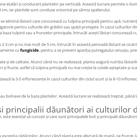
e etalări și conducerii plantelor pe verticală. Această lucrare permite o ilumi
50 cm, iar plantele sunt conduse orizontal pe sârma spalierului.
 se elimină lăstarii care concurează cu tulpina principală pentru apă, nutrienț
ligatorie pentru culturile din grădini sau spații protejate. În cazul culturilor 
aza tulpinii sau a frunzelor principale, întrucât acești lăstari concurează cu 
u 2-3 cm și nu mai mult de 5 cm, întrucât în această perioadă lăstarii se cica
atamente cu
fungicide
, pentru a se preveni apariția putregaiului cenușiu, pr
 și de calitate. Atunci când nu se realizează, planta asigură nutriția lăstarilo
ori și fructe, astfel că tulpina principală nu mai crește la cotele așteptate și sc
ază la 3-5 inflorescențe în cazul culturilor din ciclul scurt și la 8-10 infloresce
 bolnave de la baza plantelor. Această lucrare se realizează treptat, până l
i principalii dăunători ai culturilor d
or, este esențial să cunoști și care sunt principalele boli și principalii dăunător
 excepția rădăcinilor. Atunci când planta este afectată de mană, pe frunze, la