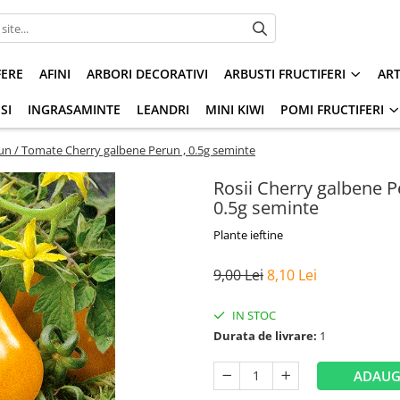
FERE
AFINI
ARBORI DECORATIVI
ARBUSTI FRUCTIFERI
AR
SI
INGRASAMINTE
LEANDRI
MINI KIWI
POMI FRUCTIFERI
un / Tomate Cherry galbene Perun , 0.5g seminte
Rosii Cherry galbene 
0.5g seminte
Plante ieftine
9,00 Lei
8,10 Lei
IN STOC
Durata de livrare:
1
ADAUG