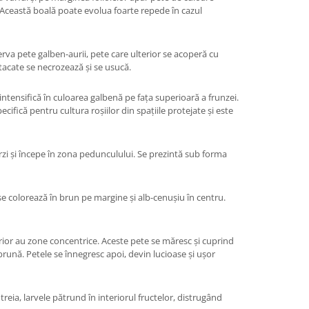
. Această boală poate evolua foarte repede în cazul
rva pete galben-aurii, pete care ulterior se acoperă cu
 atacate se necrozează și se usucă.
 intensifică în culoarea galbenă pe fața superioară a frunzei.
ifică pentru cultura roșiilor din spațiile protejate și este
verzi și începe în zona pedunculului. Se prezintă sub forma
se colorează în brun pe margine și alb-cenușiu în centru.
rior au zone concentrice. Aceste pete se măresc și cuprind
brună. Petele se înnegresc apoi, devin lucioase și ușor
reia, larvele pătrund în interiorul fructelor, distrugând