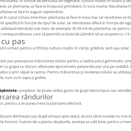
oi recoltarea. În funcție de perioada de vegetație, cultura roșiilor în solarii și
arie, iar plantarea se face la începutul primăverii, în luna martie. Recoltarea 
ecoltarea se face în august-septembrie.
r în cazul ciclului interimar, plantarea se face în luna mai, iar recoltarea se fac
emă specifică în funcție de tipul de solar, iar densitatea diferă în funcție de 
 utilizează densități mai mari, de exemplu 35-45 mii de plante/ha, iar pentru ci
i corespunzătoare, care să permită ca bolul de pământ să se acopere cu 1,5-
 cu pas
ă îi urmezi pentru a înființa cultura roșiilor în câmp, grădină, seră sau solar.
Acest pas presupune mărunțirea solului pentru a realiza patul germinativ, prec
rări cu grapa cu discuri, efectuate aproximativ perpendicular una pe cealaltă. 
aliza și prin săpat la cazma. Pentru mărunțirea și nivelarea solului se utilize
le, cum sunt sapa și grebla.
ășăminte
complexe. Se poate utiliza gunoi de grajd descompus sau semidesc
rcarea rândurilor
, pentru a se putea trece la plantarea efectivă.
sfășoare dimineața sau după-amiaza spre seară, atunci când soarele nu mai e
este înnorat. Înainte de a planta răsadurile, acestea se udă bine, pentru a men