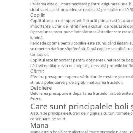
Palisarea este o lucrare necesară pentru asigurarea unei bun
ciclul scurt, acest procedeu se realizează pe spalier de 40-
Copilit
Copilitul are un rol important, întrucât prin această lucrare
importante lucrări de întreținere a culturii de roșii. Este ob
Operațiunea presupune îndepărtarea lăstarilor care cresc la b
lumină.
Perioada optimă pentru copilire este atunci când lăstarii a
se repete o dată pe săptămână. După copilire se aplică tr
tomatelor.
Copilitul este important pentru obținerea unei recolte bogate
Lăstarii netăiați devin noi tulpini și dezvoltă propriile lor fl
Cârnit
Cârnitul presupune ruperea vârfurilor de creștere și se realize
stimula polenizarea și de a grăbi maturarea fructelor.
Defoliere
Defolierea presupune îndepărtarea frunzelor îmbătrânite sau
fructe.
Care sunt principalele boli ș
Alături de principalele lucrări de îngrijire a culturii tomatel
continuare, pe scurt.
Mana
Mana este o boală care afectează toate organele plantei, cu