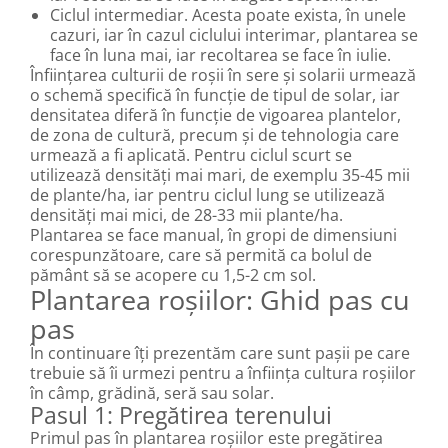
Ciclul intermediar. Acesta poate exista, în unele
cazuri, iar în cazul ciclului interimar, plantarea se
face în luna mai, iar recoltarea se face în iulie.
Înființarea culturii de roșii în sere și solarii urmează
o schemă specifică în funcție de tipul de solar, iar
densitatea diferă în funcție de vigoarea plantelor,
de zona de cultură, precum și de tehnologia care
urmează a fi aplicată. Pentru ciclul scurt se
utilizează densități mai mari, de exemplu 35-45 mii
de plante/ha, iar pentru ciclul lung se utilizează
densități mai mici, de 28-33 mii plante/ha.
Plantarea se face manual, în gropi de dimensiuni
corespunzătoare, care să permită ca bolul de
pământ să se acopere cu 1,5-2 cm sol.
Plantarea roșiilor: Ghid pas cu
pas
În continuare îți prezentăm care sunt pașii pe care
trebuie să îi urmezi pentru a înființa cultura roșiilor
în câmp, grădină, seră sau solar.
Pasul 1: Pregătirea terenului
Primul pas în plantarea roșiilor este pregătirea