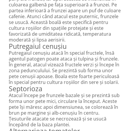
culoarea galbenă pe fața superioară a frunzei. Pe
partea inferioară a frunzei apare un puf de culoare
cafenie. Atunci când atacul este puternic, frunzele
se usucă. Această boală este specifică pentru
cultura roșiilor din spațiile protejate și este
favorizată de umiditatea ridicată, temperatura
moderată și lipsa aerisirii.
Putregaiul cenușiu
Putregaiul cenușiu atacă în special fructele, însă
agentul patogen poate ataca și tulpina și frunzele.
În general, atacul vizează fructele verzi și începe în
zona pedunculului. Se prezintă sub forma unor
pete cenușii apoase. Boala este foarte periculoasă
în special pentru cultura roșiilor din sere și solarii.
Septorioza
Atacul începe pe frunzele bazale și se prezintă sub
forma unor pete mici, circulare la început. Aceste
pete își măresc apoi dimensiunea, se colorează în
brun pe margine și alb-cenușiu în centru.
Țesuturile atacate se necrozează și se usucă
începând de la baza plantei.
Alternarioza tomatelor