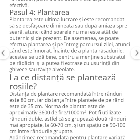
efectivă.
Pasul 4: Plantarea
Plantarea este ultima lucrare și este recomandat
să se desfășoare dimineața sau după-amiaza spre
seară, atunci când soarele nu mai este atât de
puternic și de prezent. De asemenea, se poate
efectua plantarea și pe întreg parcursul zilei, atunci
când este înnorat. Înainte de a planta răsadurile,
acestea se udă bine, pentru a menține substratul
pe rădăcini și a putea fi extrase cu ușurință din
ghivece sau tăvițe alveolate.
La ce distanță se plantează
roșiile?
Distanța de plantare recomandată între rânduri
este 80 cm, iar distanța între plantele de pe rând
este de 35 cm. Norma de plantat este de
2
aproximativ 3600 de fire/1000m
. Pot fi utilizate
rânduri duble, astfel că se grupează două rânduri
mai apropiate, la 60-70 cm, și un spațiu de 90-100
cm între rândurile grupate.
Adâncimea recomandată pentru plantare variază