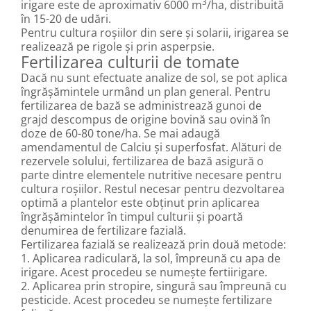
3
irigare este de aproximativ 6000 m
/ha, distribuită
în 15-20 de udări.
Pentru cultura roșiilor din sere și solarii, irigarea se
realizează pe rigole și prin asperpsie.
Fertilizarea culturii de tomate
Dacă nu sunt efectuate analize de sol, se pot aplica
îngrășămintele urmând un plan general. Pentru
fertilizarea de bază se administrează gunoi de
grajd descompus de origine bovină sau ovină în
doze de 60-80 tone/ha. Se mai adaugă
amendamentul de Calciu și superfosfat. Alături de
rezervele solului, fertilizarea de bază asigură o
parte dintre elementele nutritive necesare pentru
cultura roșiilor. Restul necesar pentru dezvoltarea
optimă a plantelor este obținut prin aplicarea
îngrășămintelor în timpul culturii și poartă
denumirea de fertilizare fazială.
Fertilizarea fazială se realizează prin două metode:
1. Aplicarea radiculară, la sol, împreună cu apa de
irigare. Acest procedeu se numește fertiirigare.
2. Aplicarea prin stropire, singură sau împreună cu
pesticide. Acest procedeu se numește fertilizare