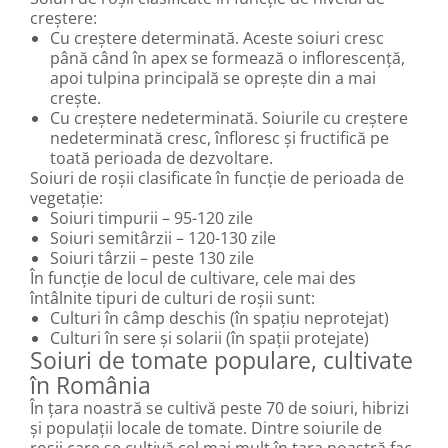
creștere:
Cu creștere determinată. Aceste soiuri cresc
până când în apex se formează o inflorescență,
apoi tulpina principală se oprește din a mai
crește.
Cu creștere nedeterminată. Soiurile cu creștere
nedeterminată cresc, înfloresc și fructifică pe
toată perioada de dezvoltare.
Soiuri de roșii clasificate în funcție de perioada de
vegetație:
Soiuri timpurii – 95-120 zile
Soiuri semitârzii – 120-130 zile
Soiuri târzii – peste 130 zile
În funcție de locul de cultivare, cele mai des
întâlnite tipuri de culturi de roșii sunt:
Culturi în câmp deschis (în spațiu neprotejat)
Culturi în sere și solarii (în spații protejate)
Soiuri de tomate populare, cultivate
în România
În țara noastră se cultivă peste 70 de soiuri, hibrizi
și populații locale de tomate. Dintre soiurile de
roșii care se cultivă cel mai mult în țara noastră fac