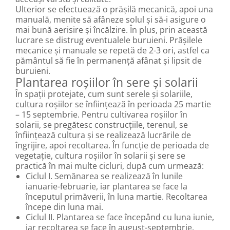
Ulterior se efectuează o prășilă mecanică, apoi una
manuală, menite să afâneze solul și să-i asigure o
mai bună aerisire și încălzire. În plus, prin această
lucrare se distrug eventualele buruieni. Prășilele
mecanice și manuale se repetă de 2-3 ori, astfel ca
pământul să fie în permanență afânat și lipsit de
buruieni.
Plantarea roșiilor în sere și solarii
În spații protejate, cum sunt serele și solariile,
cultura roșiilor se înființează în perioada 25 martie
– 15 septembrie. Pentru cultivarea roșiilor în
solarii, se pregătesc construcțiile, terenul, se
înființează cultura și se realizează lucrările de
îngrijire, apoi recoltarea. În funcție de perioada de
vegetație, cultura roșiilor în solarii și sere se
practică în mai multe cicluri, după cum urmează:
Ciclul I. Semănarea se realizează în lunile
ianuarie-februarie, iar plantarea se face la
începutul primăverii, în luna martie. Recoltarea
începe din luna mai.
Ciclul II. Plantarea se face începând cu luna iunie,
iar recoltarea se face în august-septembrie.