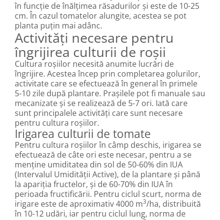
în funcție de înălțimea răsadurilor și este de 10-25
cm. În cazul tomatelor alungite, acestea se pot
planta puțin mai adânc.
Activități necesare pentru
îngrijirea culturii de roșii
Cultura roșiilor necesită anumite lucrări de
îngrijire. Acestea încep prin completarea golurilor,
activitate care se efectuează în general în primele
5-10 zile după plantare. Prașilele pot fi manuale sau
mecanizate și se realizează de 5-7 ori. Iată care
sunt principalele activități care sunt necesare
pentru cultura roșiilor.
Irigarea culturii de tomate
Pentru cultura roșiilor în câmp deschis, irigarea se
efectuează de câte ori este necesar, pentru a se
menține umiditatea din sol de 50-60% din IUA
(Intervalul Umidității Active), de la plantare și până
la apariția fructelor, și de 60-70% din IUA în
perioada fructificării. Pentru ciclul scurt, norma de
3
irigare este de aproximativ 4000 m
/ha, distribuită
în 10-12 udări, iar pentru ciclul lung, norma de