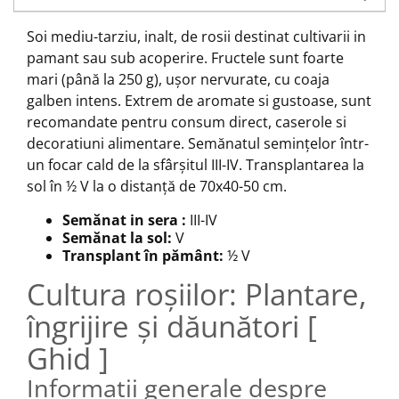
Soi mediu-tarziu, inalt, de rosii destinat cultivarii in
pamant sau sub acoperire.
Fructele sunt foarte
mari (până la 250 g), ușor nervurate, cu coaja
galben intens.
Extrem de aromate si gustoase, sunt
recomandate pentru consum direct, caserole si
decoratiuni alimentare.
Semănatul semințelor într-
un focar cald de la sfârșitul III-IV. Transplantarea la
sol în ½ V la o distanță de 70x40-50 cm.
Semănat in sera :
III-IV
Semănat la sol:
V
Transplant în pământ:
½ V
Cultura roșiilor: Plantare,
îngrijire și dăunători [
Ghid ]
Informații generale despre