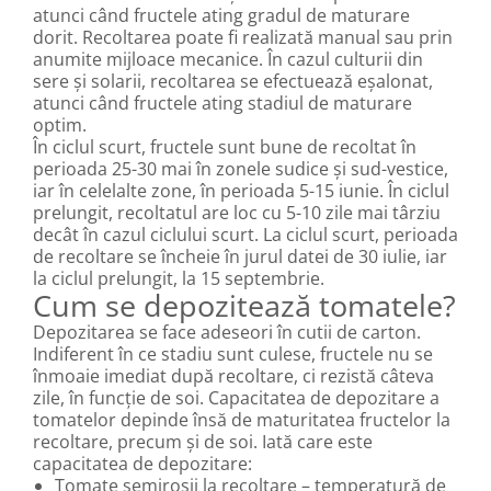
atunci când fructele ating gradul de maturare
dorit. Recoltarea poate fi realizată manual sau prin
anumite mijloace mecanice. În cazul culturii din
sere și solarii, recoltarea se efectuează eșalonat,
atunci când fructele ating stadiul de maturare
optim.
În ciclul scurt, fructele sunt bune de recoltat în
perioada 25-30 mai în zonele sudice și sud-vestice,
iar în celelalte zone, în perioada 5-15 iunie. În ciclul
prelungit, recoltatul are loc cu 5-10 zile mai târziu
decât în cazul ciclului scurt. La ciclul scurt, perioada
de recoltare se încheie în jurul datei de 30 iulie, iar
la ciclul prelungit, la 15 septembrie.
Cum se depozitează tomatele?
Depozitarea se face adeseori în cutii de carton.
Indiferent în ce stadiu sunt culese, fructele nu se
înmoaie imediat după recoltare, ci rezistă câteva
zile, în funcție de soi. Capacitatea de depozitare a
tomatelor depinde însă de maturitatea fructelor la
recoltare, precum și de soi. Iată care este
capacitatea de depozitare:
Tomate semiroșii la recoltare – temperatură de