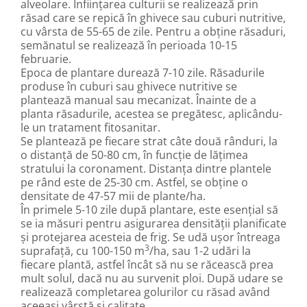
alveolare. Înființarea culturii se realizează prin
răsad care se repică în ghivece sau cuburi nutritive,
cu vârsta de 55-65 de zile. Pentru a obține răsaduri,
semănatul se realizează în perioada 10-15
februarie.
Epoca de plantare durează 7-10 zile. Răsadurile
produse în cuburi sau ghivece nutritive se
plantează manual sau mecanizat. Înainte de a
planta răsadurile, acestea se pregătesc, aplicându-
le un tratament fitosanitar.
Se plantează pe fiecare strat câte două rânduri, la
o distanță de 50-80 cm, în funcție de lățimea
stratului la coronament. Distanța dintre plantele
pe rând este de 25-30 cm. Astfel, se obține o
densitate de 47-57 mii de plante/ha.
În primele 5-10 zile după plantare, este esențial să
se ia măsuri pentru asigurarea densității planificate
și protejarea acesteia de frig. Se udă ușor întreaga
3
suprafață, cu 100-150 m
/ha, sau 1-2 udări la
fiecare plantă, astfel încât să nu se răcească prea
mult solul, dacă nu au survenit ploi. După udare se
realizează completarea golurilor cu răsad având
aceeași vârstă și calitate.