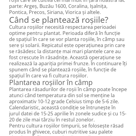
parte: Argeș, Buzău 1600, Coralina, Ișalnița,
Pontica, Precos, Siriana, Viorica și altele.
Când se plantează roșiile?
Cultura roșiilor necesită respectarea perioadei
optime pentru plantat. Perioada diferă în funcție
de spațiul în care se vor planta roșiile, în câmp sau
sere și solarii. Repicatul este operațiunea prin care
se răsădesc la distanțe mai mari plantele care au
fost crescute în răsadnițe. Această operațiune se
realizează la apariția primei frunze. În continuare îți
spunem când se plantează roșiile, în funcție de
spațiul în care va fi cultura roșiilor.
Plantarea roșiilor în câmp
Plantarea răsadurilor de roșii în câmp poate începe
atunci când temperatura din sol se menține la
aproximativ 10-12 grade Celsius timp de 5-6 zile.
Calendaristic, această condiție se întrunește în
jurul datei de 15-25 aprilie în zonele sudice și cu 15-
20 de zile mai târziu în restul zonelor.
Pentru cultura roșiilor timpurii, se folosește răsad
produs în ghivece, cuburi nutritive sau palete