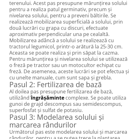
terenului. Acest pas presupune mărunțirea solului
pentru a realiza patul germinativ, precum și
nivelarea solului, pentru a preveni băltirile. Se
realizează mobilizarea superficială a solului, prin
două lucrări cu grapa cu discuri, efectuate
aproximativ perpendicular una pe cealaltă.
Mobilizarea adâncă a solului se realizează cu
tractorul legumicol, printr-o arătură la 25-30 cm.
Aceasta se poate realiza și prin săpat la cazma.
Pentru mărunțirea și nivelarea solului se utilizează
o freză pe tractor sau un motocultor echipat cu
freză. De asemenea, aceste lucrări se pot efectua și
cu unelte manuale, cum sunt sapa și grebla.
Pasul 2: Fertilizarea de bază
Al doilea pas presupune fertilizarea de bază,
utilizând
îngrășăminte
complexe. Se poate utiliza
gunoi de grajd descompus sau semidescompus,
superfosfat și sulfat de potasiu.
Pasul 3: Modelarea solului și
marcarea rândurilor
Următorul pas este modelarea solului și marcarea
rândurilor, pentru a se putea trece la plantarea