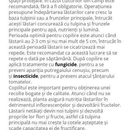
spații protejate. În cazul culturilor din câmp este
recomandată, fără a fi obligatorie. Operațiunea
presupune îndepărtarea lăstarilor care cresc la
baza tulpinii sau a frunzelor principale, întrucât
acești lăstari concurează cu tulpina și frunzele
principale pentru apă, nutrienți și lumină.
Perioada optimă pentru copilire este atunci când
lăstarii au 2-3 cm și nu mai mult de 5 cm, întrucât în
această perioadă lăstarii se cicatrizează mai
repede. Este recomandat ca această lucrare să se
repete o dată pe săptămână. După copilire se
aplică tratamente cu
fungicide
, pentru a se
preveni apariția putregaiului cenușiu, precum
și
insecticide
, pentru a preveni atacul țânțarului
tomatelor.
Copilitul este important pentru obținerea unei
recolte bogate și de calitate. Atunci când nu se
realizează, planta asigură nutriția lăstarilor în
detrimentul inflorescențelor și dezvoltării fructelor.
Lăstarii netăiați devin noi tulpini și dezvoltă
propriile lor flori și fructe, astfel că tulpina
principală nu mai crește la cotele așteptate și
scade capacitatea ei de fructificare.