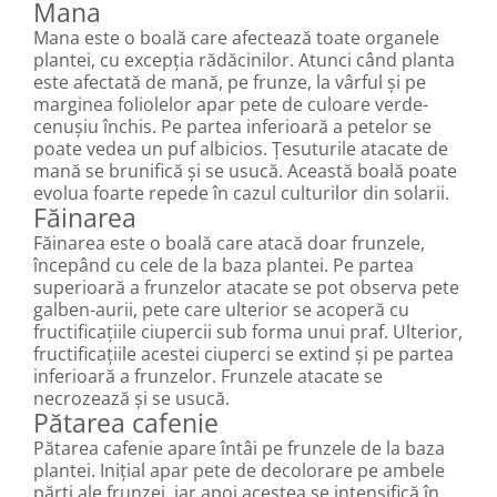
Mana
Mana este o boală care afectează toate organele
plantei, cu excepția rădăcinilor. Atunci când planta
este afectată de mană, pe frunze, la vârful și pe
marginea foliolelor apar pete de culoare verde-
cenușiu închis. Pe partea inferioară a petelor se
poate vedea un puf albicios. Țesuturile atacate de
mană se brunifică și se usucă. Această boală poate
evolua foarte repede în cazul culturilor din solarii.
Făinarea
Făinarea este o boală care atacă doar frunzele,
începând cu cele de la baza plantei. Pe partea
superioară a frunzelor atacate se pot observa pete
galben-aurii, pete care ulterior se acoperă cu
fructificațiile ciupercii sub forma unui praf. Ulterior,
fructificațiile acestei ciuperci se extind și pe partea
inferioară a frunzelor. Frunzele atacate se
necrozează și se usucă.
Pătarea cafenie
Pătarea cafenie apare întâi pe frunzele de la baza
plantei. Inițial apar pete de decolorare pe ambele
părți ale frunzei, iar apoi acestea se intensifică în