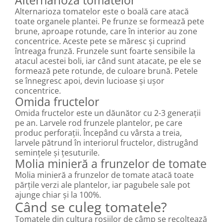
Alternarioza tomatelor este o boală care atacă
toate organele plantei. Pe frunze se formează pete
brune, aproape rotunde, care în interior au zone
concentrice. Aceste pete se măresc și cuprind
întreaga frunză. Frunzele sunt foarte sensibile la
atacul acestei boli, iar când sunt atacate, pe ele se
formează pete rotunde, de culoare brună. Petele
se înnegresc apoi, devin lucioase și ușor
concentrice.
Omida fructelor
Omida fructelor este un dăunător cu 2-3 generații
pe an. Larvele rod frunzele plantelor, pe care
produc perforații. Începând cu vârsta a treia,
larvele pătrund în interiorul fructelor, distrugând
semințele și țesuturile.
Molia minieră a frunzelor de tomate
Molia minieră a frunzelor de tomate atacă toate
părțile verzi ale plantelor, iar pagubele sale pot
ajunge chiar și la 100%.
Când se culeg tomatele?
Tomatele din cultura roșiilor de câmp se recoltează