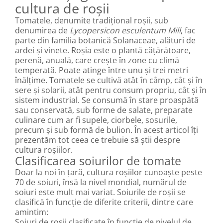
cultura de roșii
Tomatele, denumite tradițional roșii, sub
denumirea de
Lycopersicon esculentum Mill
, fac
parte din familia botanică Solanaceae, alături de
ardei și vinete. Roșia este o plantă cățărătoare,
perenă, anuală, care crește în zone cu climă
temperată. Poate atinge între unu și trei metri
înălțime. Tomatele se cultivă atât în câmp, cât și în
sere și solarii, atât pentru consum propriu, cât și în
sistem industrial. Se consumă în stare proaspătă
sau conservată, sub forme de salate, preparate
culinare cum ar fi supele, ciorbele, sosurile,
precum și sub formă de bulion. În acest articol îți
prezentăm tot ceea ce trebuie să știi despre
cultura roșiilor.
Clasificarea soiurilor de tomate
Doar la noi în țară, cultura roșiilor cunoaște peste
70 de soiuri, însă la nivel mondial, numărul de
soiuri este mult mai variat. Soiurile de roșii se
clasifică în funcție de diferite criterii, dintre care
amintim:
Soiuri de roșii clasificate în funcție de nivelul de