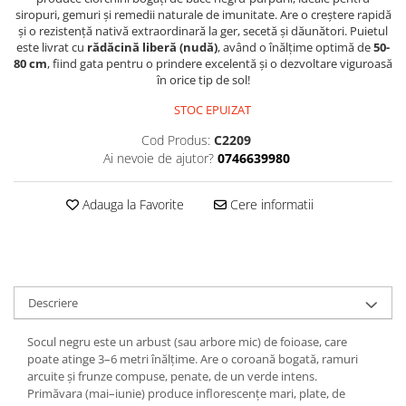
siropuri, gemuri și remedii naturale de imunitate. Are o creștere rapidă
și o rezistență nativă extraordinară la ger, secetă și dăunători. Puietul
este livrat cu
rădăcină liberă (nudă)
, având o înălțime optimă de
50-
80 cm
, fiind gata pentru o prindere excelentă și o dezvoltare viguroasă
în orice tip de sol!
STOC EPUIZAT
Cod Produs:
C2209
Ai nevoie de ajutor?
0746639980
Adauga la Favorite
Cere informatii
Descriere
Socul negru este un arbust (sau arbore mic) de foioase, care
poate atinge 3–6 metri înălțime. Are o coroană bogată, ramuri
arcuite și frunze compuse, penate, de un verde intens.
Primăvara (mai–iunie) produce inflorescențe mari, plate, de