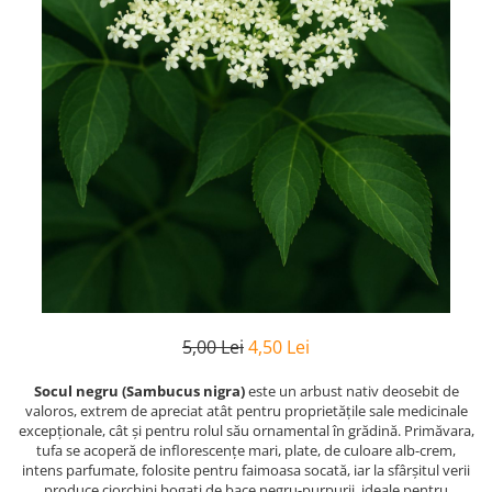
5,00 Lei
4,50 Lei
Socul negru (Sambucus nigra)
este un arbust nativ deosebit de
valoros, extrem de apreciat atât pentru proprietățile sale medicinale
excepționale, cât și pentru rolul său ornamental în grădină. Primăvara,
tufa se acoperă de inflorescențe mari, plate, de culoare alb-crem,
intens parfumate, folosite pentru faimoasa socată, iar la sfârșitul verii
produce ciorchini bogați de bace negru-purpurii, ideale pentru