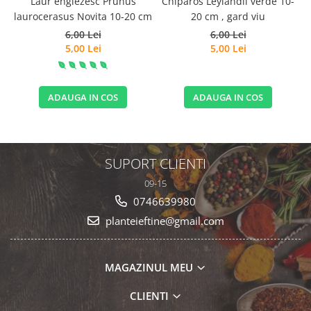
Laur englezesc Prunus
Chiparos Leylandii verde 10-
laurocerasus Novita 10-20 cm
20 cm , gard viu
6,00 Lei
6,00 Lei
5,00 Lei
5,00 Lei
ADAUGA IN COS
ADAUGA IN COS
SUPORT CLIENTI
09-15
0746639980
planteieftine@gmail.com
MAGAZINUL MEU
CLIENTI