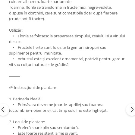
culoare alb-crem, foarte parfumate.
Toamna, florile se transformă în fructe mici, negre-violete,
dispuse în ciorchini, care sunt comestibile doar după fierbere
(crude pot fi toxice).
Utilizări:
• Florile se folosesc la prepararea siropului, ceaiului și a vinului
de soc.
• Fructele fierte sunt folosite la gemuri, siropuri sau
suplimente pentru imunitate.
• Arbustul este și excelent ornamental, potrivit pentru garduri
vii sau colțuri naturale de grădină.
⸻
🌱 Instrucțiuni de plantare
1. Perioada ideală:
• Primăvara devreme (martie–aprilie) sau toamna
(octombrie–noiembrie), cât timp solul nu este înghețat.
2. Locul de plantare:
• Preferă soare plin sau semiumbră.
• Este foarte rezistent la frig și vânt.