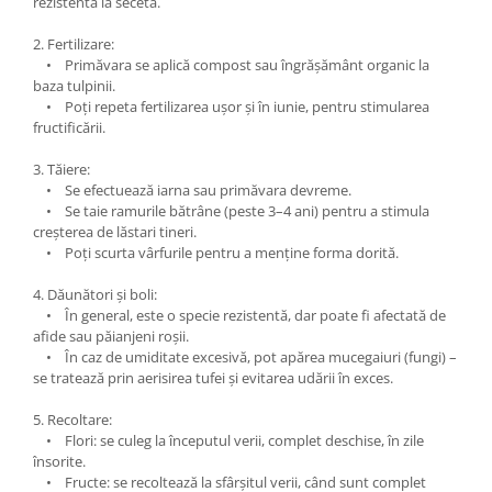
rezistentă la secetă.
2. Fertilizare:
• Primăvara se aplică compost sau îngrășământ organic la
baza tulpinii.
• Poți repeta fertilizarea ușor și în iunie, pentru stimularea
fructificării.
3. Tăiere:
• Se efectuează iarna sau primăvara devreme.
• Se taie ramurile bătrâne (peste 3–4 ani) pentru a stimula
creșterea de lăstari tineri.
• Poți scurta vârfurile pentru a menține forma dorită.
4. Dăunători și boli:
• În general, este o specie rezistentă, dar poate fi afectată de
afide sau păianjeni roșii.
• În caz de umiditate excesivă, pot apărea mucegaiuri (fungi) –
se tratează prin aerisirea tufei și evitarea udării în exces.
5. Recoltare:
• Flori: se culeg la începutul verii, complet deschise, în zile
însorite.
• Fructe: se recoltează la sfârșitul verii, când sunt complet