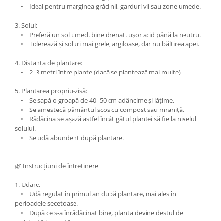
• Ideal pentru marginea grădinii, garduri vii sau zone umede.
3. Solul:
• Preferă un sol umed, bine drenat, ușor acid până la neutru.
• Tolerează și soluri mai grele, argiloase, dar nu băltirea apei.
4. Distanța de plantare:
• 2–3 metri între plante (dacă se plantează mai multe).
5. Plantarea propriu-zisă:
• Se sapă o groapă de 40–50 cm adâncime și lățime.
• Se amestecă pământul scos cu compost sau mraniță.
• Rădăcina se așază astfel încât gâtul plantei să fie la nivelul
solului.
• Se udă abundent după plantare.
🌿 Instrucțiuni de întreținere
1. Udare:
• Udă regulat în primul an după plantare, mai ales în
perioadele secetoase.
• După ce s-a înrădăcinat bine, planta devine destul de