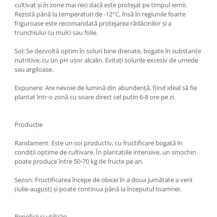
cultivat și în zone mai reci dacă este protejat pe timpul iernii.
Rezistă până la temperaturi de -12°C, însă în regiunile foarte
friguroase este recomandată protejarea rădăcinilor și a
trunchiului cu mulci sau folie.
Sol: Se dezvoltă optim în soluri bine drenate, bogate în substanțe
nutritive, cu un pH ușor alcalin. Evitați solurile excesiv de umede
sau argiloase.
Expunere: Are nevoie de lumină din abundență, fiind ideal să fie
plantat într-o zonă cu soare direct cel puțin 6-8 ore pe zi.
Producție
Randament: Este un soi productiv, cu fructificare bogată în
condiții optime de cultivare. În plantațiile intensive, un smochin
poate produce între 50-70 kg de fructe pe an.
Sezon: Fructificarea începe de obicei în a doua jumătate a verii
(iulie-august) și poate continua până la începutul toamnei.
Beneficii și utilizări