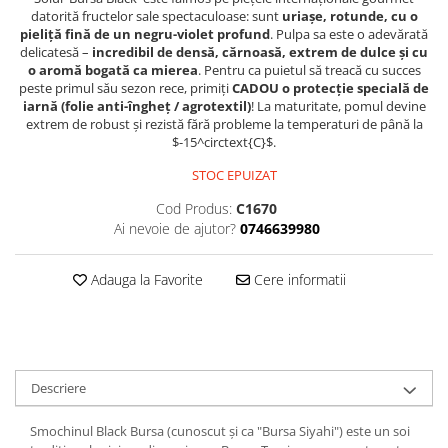
datorită fructelor sale spectaculoase: sunt
uriașe, rotunde, cu o
pieliță fină de un negru-violet profund
. Pulpa sa este o adevărată
delicatesă –
incredibil de densă, cărnoasă, extrem de dulce și cu
o aromă bogată ca mierea
. Pentru ca puietul să treacă cu succes
peste primul său sezon rece, primiți
CADOU o protecție specială de
iarnă (folie anti-îngheț / agrotextil)
! La maturitate, pomul devine
extrem de robust și rezistă fără probleme la temperaturi de până la
$-15^circtext{C}$.
STOC EPUIZAT
Cod Produs:
C1670
Ai nevoie de ajutor?
0746639980
Adauga la Favorite
Cere informatii
Descriere
Smochinul Black Bursa (cunoscut și ca "Bursa Siyahi") este un soi