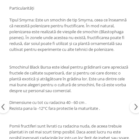
Particularități
Tipul Smyrna: Este un smochin de tip Smyrna, ceea ce înseamnă
că necesită polenizare pentru fructificare. În mod natural,
polenizarea este realizată de viespile de smochin (Blastophaga
psenes). În zonele unde acestea nu există, fructificarea poate fi
redusă, dar soiul poate fi utilizat și ca plantă ornamentală sau
cultivat pentru experimente cu alte tehnici de polenizare.
Smochinul Black Bursa este ideal pentru grădinarii care apreciază
fructele de calitate superioară, dar și pentru cei care doresc o
plantă exotică și atrăgătoare în grădina lor. Este una dintre cele
mai bune alegeri pentru o cultură de smochini, fie că este vorba
despre uz personal sau comercial.
Dimensiune cu tot cu radacina 40 - 60 cm .
Rezista pana la -12°С fara protectie la maturitate .
Pomii fructiferi sunt livrati cu radacina nuda, de aceea trebuie
plantati in cel mai scurt timp posibil. Daca acest lucru nu este
posibil ingropati radacinile lor intr-un loc ferit de inghet sau soare.