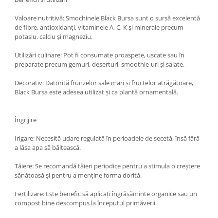
Valoare nutritivă: Smochinele Black Bursa sunt o sursă excelentă
de fibre, antioxidanți, vitaminele A, C, K și minerale precum
potasiu, calciu și magneziu.
Utilizări culinare: Pot fi consumate proaspete, uscate sau în
preparate precum gemuri, deserturi, smoothie-uri și salate.
Decorativ: Datorită frunzelor sale mari și fructelor atrăgătoare,
Black Bursa este adesea utilizat și ca plantă ornamentală.
Îngrijire
Irigare: Necesită udare regulată în perioadele de secetă, însă fără
a lăsa apa să băltească.
Tăiere: Se recomandă tăieri periodice pentru a stimula o creștere
sănătoasă și pentru a menține forma dorită.
Fertilizare: Este benefic să aplicați îngrășăminte organice sau un
compost bine descompus la începutul primăverii.