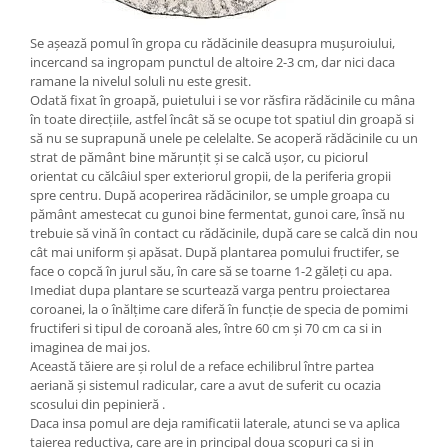
Se așează pomul în gropa cu rădăcinile deasupra mușuroiului,
incercand sa ingropam punctul de altoire 2-3 cm, dar nici daca
ramane la nivelul soluli nu este gresit.
Odată fixat în groapă, puietului i se vor răsfira rădăcinile cu mâna
în toate direcțiile, astfel încât să se ocupe tot spatiul din groapă si
să nu se suprapună unele pe celelalte. Se acoperă rădăcinile cu un
strat de pământ bine mărunțit și se calcă ușor, cu piciorul
orientat cu călcâiul sper exteriorul gropii, de la periferia gropii
spre centru. După acoperirea rădăcinilor, se umple groapa cu
pământ amestecat cu gunoi bine fermentat, gunoi care, însă nu
trebuie să vină în contact cu rădăcinile, după care se calcă din nou
cât mai uniform și apăsat. După plantarea pomului fructifer, se
face o copcă în jurul său, în care să se toarne 1-2 găleți cu apa.
Imediat dupa plantare se scurtează varga pentru proiectarea
coroanei, la o înălțime care diferă în funcție de specia de pomimi
fructiferi si tipul de coroană ales, între 60 cm și 70 cm ca si in
imaginea de mai jos.
Această tăiere are și rolul de a reface echilibrul între partea
aeriană și sistemul radicular, care a avut de suferit cu ocazia
scosului din pepinieră .
Daca insa pomul are deja ramificatii laterale, atunci se va aplica
taierea reductiva, care are in principal doua scopuri ca si in