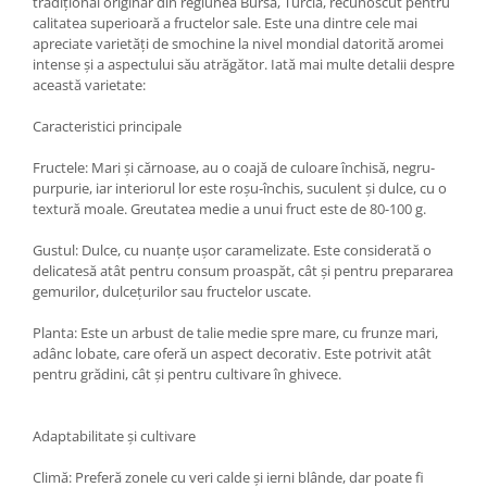
tradițional originar din regiunea Bursa, Turcia, recunoscut pentru
calitatea superioară a fructelor sale. Este una dintre cele mai
apreciate varietăți de smochine la nivel mondial datorită aromei
intense și a aspectului său atrăgător. Iată mai multe detalii despre
această varietate:
Caracteristici principale
Fructele: Mari și cărnoase, au o coajă de culoare închisă, negru-
purpurie, iar interiorul lor este roșu-închis, suculent și dulce, cu o
textură moale. Greutatea medie a unui fruct este de 80-100 g.
Gustul: Dulce, cu nuanțe ușor caramelizate. Este considerată o
delicatesă atât pentru consum proaspăt, cât și pentru prepararea
gemurilor, dulcețurilor sau fructelor uscate.
Planta: Este un arbust de talie medie spre mare, cu frunze mari,
adânc lobate, care oferă un aspect decorativ. Este potrivit atât
pentru grădini, cât și pentru cultivare în ghivece.
Adaptabilitate și cultivare
Climă: Preferă zonele cu veri calde și ierni blânde, dar poate fi