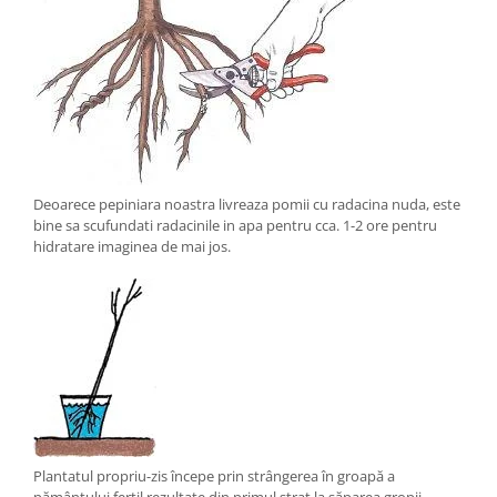
Deoarece pepiniara noastra livreaza pomii cu radacina nuda, este
bine sa scufundati radacinile in apa pentru cca. 1-2 ore pentru
hidratare imaginea de mai jos.
Plantatul propriu-zis începe prin strângerea în groapă a
pământului fertil rezultate din primul strat la săparea gropii –