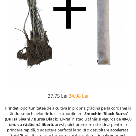
27,75 Lei
24,98 Lei
Prindeți oportunitatea de a cultiva în propria grădină perla coroanei în
rândul smochinelor de lux: extraordinarul
Smochin 'Black Bursa'
(Bursa Siyahi / Bursa Black)
! Livrat în stadiu tânăr și viguros de
40-60
cm, cu rădăcină liberă
, acest puiet premium este ideal pentru o
prindere rapidă, o adaptare perfectă la sol și o dezvoltare accelerată.
Soiul 'Bursa Black' este faimos pe piețele internaționale gourmet