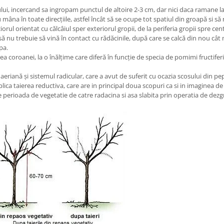
, incercand sa ingropam punctul de altoire 2-3 cm, dar nici daca ramane la ni
cu mâna în toate direcțiile, astfel încât să se ocupe tot spatiul din groapă si 
iorul orientat cu călcâiul sper exteriorul gropii, de la periferia gropii spre 
 nu trebuie să vină în contact cu rădăcinile, după care se calcă din nou cât 
pa.
coroanei, la o înălțime care diferă în funcție de specia de pomimi fructiferi s
a aeriană și sistemul radicular, care a avut de suferit cu ocazia scosului din pep
plica taierea reductiva, care are in principal doua scopuri ca si in imaginea de
e perioada de vegetatie de catre radacina si asa slabita prin operatia de dez