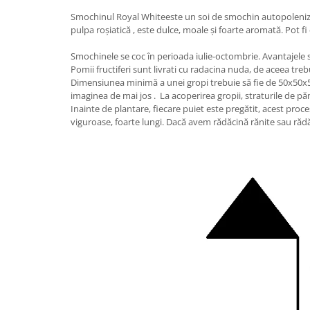
Smochinul Royal Whiteeste un soi de smochin autopolenizato
pulpa roșiatică , este dulce, moale și foarte aromată. Pot f
Smochinele se coc în perioada iulie-octombrie. Avantajele s
Pomii fructiferi sunt livrati cu radacina nuda, de aceea trebu
Dimensiunea minimă a unei gropi trebuie să fie de 50x50x50 
imaginea de mai jos . La acoperirea gropii, straturile de p
Inainte de plantare, fiecare puiet este pregătit, acest proc
viguroase, foarte lungi. Dacă avem rădăcină rănite sau rădă