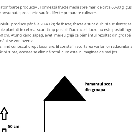
r foarte productiv . Formează fructe medii spre mari de circa 60-80 g, gustoa
i consumate proaspete sau în diferite preparate culinare.
oiului produce până la 20-40 kg de fructe; fructele sunt dulci și suculente; s
ie plantati in cel mai scurt timp posibil. Daca acest lucru nu este posibil ingro
cm. Atunci când săpați, aveți mereu grijă ca pământul rezultat din groapă să 
ământ se vor inversa.
es fiind cunoscut drept fasonare. El constă în scurtarea vârfurilor rădăcinilor
cini rupte, acestea se elimină total cum este in imaginea de mai jos .