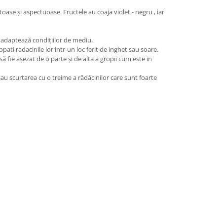
se și aspectuoase. Fructele au coaja violet - negru , iar
e adaptează condițiilor de mediu.
pati radacinile lor intr-un loc ferit de inghet sau soare.
fie așezat de o parte și de alta a gropii cum este in
 sau scurtarea cu o treime a rădăcinilor care sunt foarte