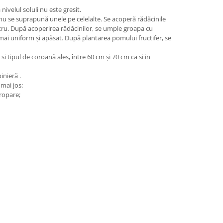
velul soluli nu este gresit.
să nu se suprapună unele pe celelalte. Se acoperă rădăcinile
centru. După acoperirea rădăcinilor, se umple groapa cu
mai uniform și apăsat. După plantarea pomului fructifer, se
i tipul de coroană ales, între 60 cm și 70 cm ca si in
inieră .
 mai jos:
gropare;