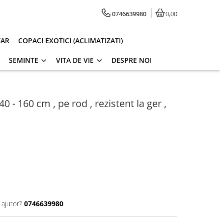
0746639980
0,00
TAR
COPACI EXOTICI (ACLIMATIZATI)
SEMINTE
VITA DE VIE
DESPRE NOI
 - 160 cm , pe rod , rezistent la ger ,
 ajutor?
0746639980