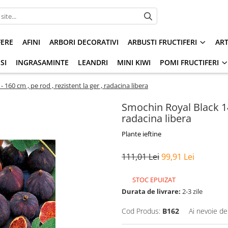
FERE
AFINI
ARBORI DECORATIVI
ARBUSTI FRUCTIFERI
AR
SI
INGRASAMINTE
LEANDRI
MINI KIWI
POMI FRUCTIFERI
160 cm , pe rod , rezistent la ger , radacina libera
Smochin Royal Black 140
radacina libera
Plante ieftine
111,01 Lei
99,91 Lei
STOC EPUIZAT
Durata de livrare:
2-3 zile
Cod Produs:
B162
Ai nevoie de