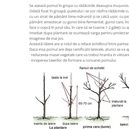
Se așează pomul în gropa cu rădăcinile deasupra mușuroiului
Odată fixat în groapă, puietului i se vor răsfira rădăcinile 
cu un strat de pământ bine mărunțit și se calcă ușor, cu pic
pământ amestecat cu gunoi bine fermentat, gunoi care, însă
face o copcă în jurul său, în care să se toarne 1-2 găleți cu a
Imediat dupa plantare se scurtează varga pentru proiectarea 
imaginea de mai jos.
Această tăiere are și rolul de a reface echilibrul între parte
Daca insa pomul are deja ramificatii laterale, atunci se va a
· reducerea masei vegetale care va trebui hranita in viitoar
· inceperea taierilor de formare a coroanei pomului.