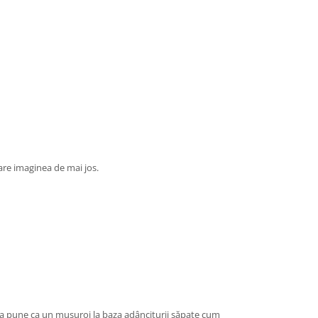
are imaginea de mai jos.
e va pune ca un mușuroi la baza adânciturii săpate cum