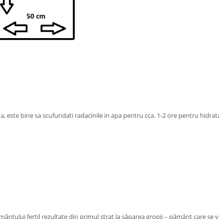
, este bine sa scufundati radacinile in apa pentru cca. 1-2 ore pentru hidrat
mântului fertil rezultate din primul strat la săparea gropii – pământ care s