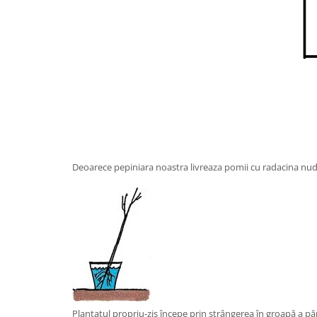
Deoarece pepiniara noastra livreaza pomii cu radacina nuda
Plantatul propriu-zis începe prin strângerea în groapă a pă