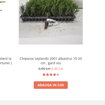
-69%
Chiparos Leylandii 2001 albastrui 10-20
Arbore de m
stent la
cm , gard viu
rtunei )
6,00 Lei
5,00 Lei
ADAUGA IN COS