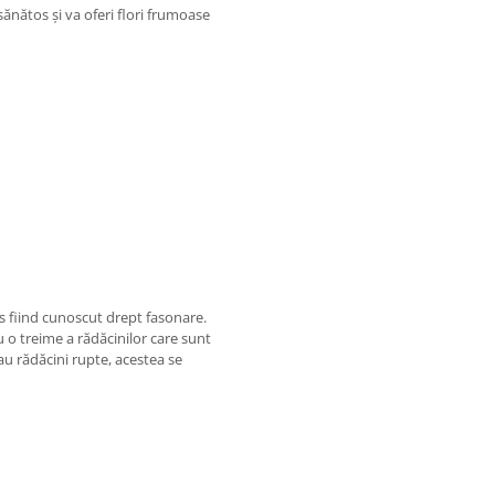
ănătos și va oferi flori frumoase
es fiind cunoscut drept fasonare.
u o treime a rădăcinilor care sunt
au rădăcini rupte, acestea se