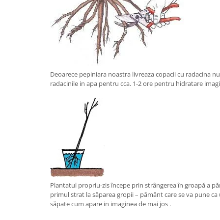
Deoarece pepiniara noastra livreaza copacii cu radacina nu
radacinile in apa pentru cca. 1-2 ore pentru hidratare imag
Plantatul propriu-zis începe prin strângerea în groapă a păm
primul strat la săparea gropii – pământ care se va pune ca
săpate cum apare in imaginea de mai jos .