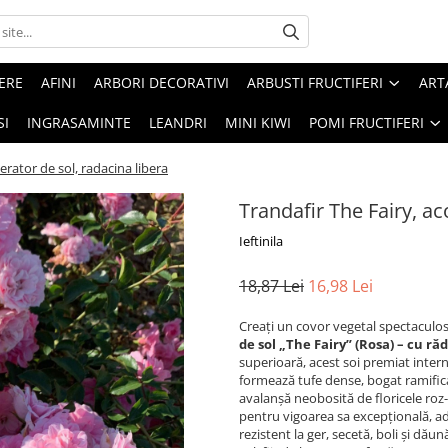
ERE
AFINI
ARBORI DECORATIVI
ARBUSTI FRUCTIFERI
ART
SI
INGRASAMINTE
LEANDRI
MINI KIWI
POMI FRUCTIFERI
erator de sol, radacina libera
Trandafir The Fairy, ac
Ieftinila
18,87 Lei
16,98 Lei
Creați un covor vegetal spectaculos,
de sol „The Fairy” (Rosa) – cu ră
superioară, acest soi premiat intern
formează tufe dense, bogat ramific
avalanșă neobosită de floricele roz
pentru vigoarea sa excepțională, ad
rezistent la ger, secetă, boli și dău