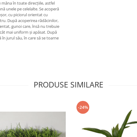
 mâna în toate direcțiile, astfel
ună unele pe celelalte. Se acoperă
șor, cu piciorul orientat cu
entru. După acoperirea rădăcinilor,
tat, gunoi care, însă nu trebuie
u cât mai uniform și apăsat. După
 în jurul său, în care să se toarne
PRODUSE SIMILARE
-24%