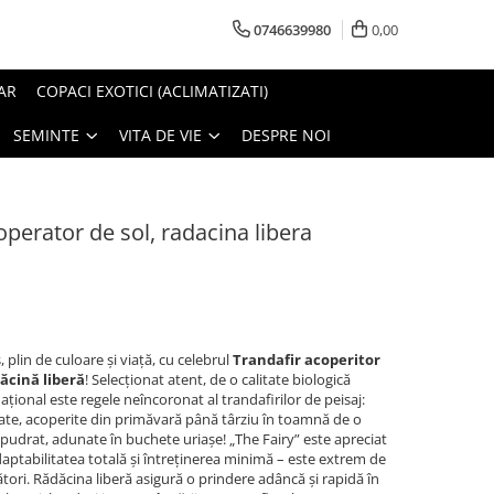
0746639980
0,00
AR
COPACI EXOTICI (ACLIMATIZATI)
SEMINTE
VITA DE VIE
DESPRE NOI
operator de sol, radacina libera
 plin de culoare și viață, cu celebrul
Trandafir acoperitor
dăcină liberă
! Selecționat atent, de o calitate biologică
ațional este regele neîncoronat al trandafirilor de peisaj:
ate, acoperite din primăvară până târziu în toamnă de o
-pudrat, adunate în buchete uriașe! „The Fairy” este apreciat
aptabilitatea totală și întreținerea minimă – este extrem de
nători. Rădăcina liberă asigură o prindere adâncă și rapidă în