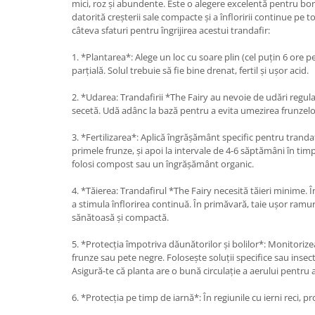
mici, roz și abundente. Este o alegere excelentă pentru bord
datorită creșterii sale compacte și a înfloririi continue pe t
câteva sfaturi pentru îngrijirea acestui trandafir:
1. *Plantarea*: Alege un loc cu soare plin (cel puțin 6 ore p
parțială. Solul trebuie să fie bine drenat, fertil și ușor acid.
2. *Udarea: Trandafirii *The Fairy au nevoie de udări regula
secetă. Udă adânc la bază pentru a evita umezirea frunzelor
3. *Fertilizarea*: Aplică îngrășământ specific pentru tranda
primele frunze, și apoi la intervale de 4-6 săptămâni în tim
folosi compost sau un îngrășământ organic.
4. *Tăierea: Trandafirul *The Fairy necesită tăieri minime. Î
a stimula înflorirea continuă. În primăvară, taie ușor ramur
sănătoasă și compactă.
5. *Protecția împotriva dăunătorilor și bolilor*: Monitoriz
frunze sau pete negre. Folosește soluții specifice sau insec
Asigură-te că planta are o bună circulație a aerului pentru a
6. *Protecția pe timp de iarnă*: În regiunile cu ierni reci, p