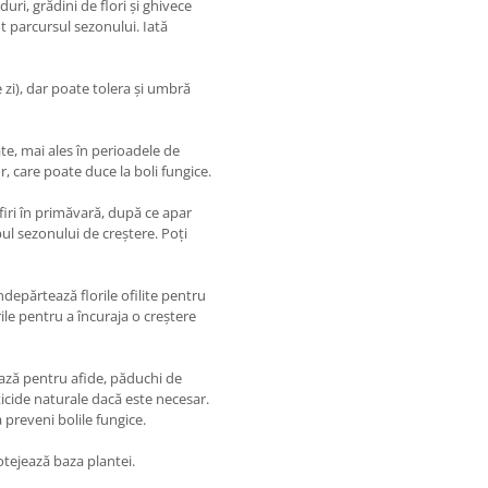
uri, grădini de flori și ghivece
ot parcursul sezonului. Iată
e zi), dar poate tolera și umbră
te, mai ales în perioadele de
, care poate duce la boli fungice.
firi în primăvară, după ce apar
pul sezonului de creștere. Poți
ndepărtează florile ofilite pentru
ile pentru a încuraja o creștere
ează pentru afide, păduchi de
ticide naturale dacă este necesar.
 preveni bolile fungice.
rotejează baza plantei.