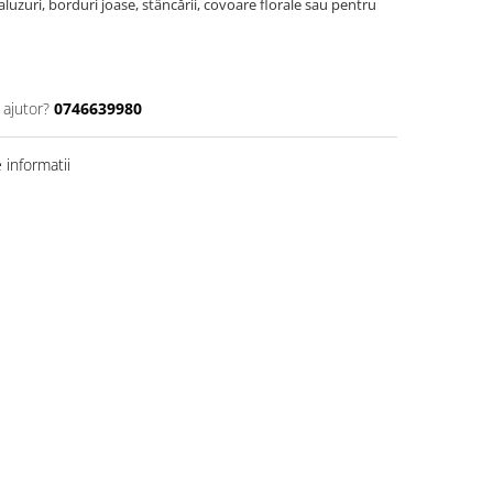
aluzuri, borduri joase, stâncării, covoare florale sau pentru
 ajutor?
0746639980
informatii