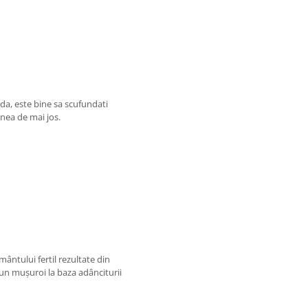
da, este bine sa scufundati
inea de mai jos.
ântului fertil rezultate din
 un mușuroi la baza adânciturii