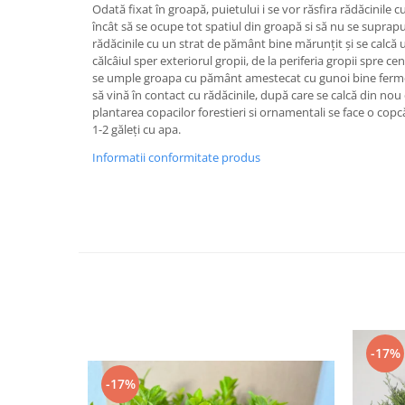
Odată fixat în groapă, puietului i se vor răsfira rădăcinile cu
încât să se ocupe tot spatiul din groapă si să nu se suprap
rădăcinile cu un strat de pământ bine mărunțit și se calcă u
călcâiul sper exteriorul gropii, de la periferia gropii spre c
se umple groapa cu pământ amestecat cu gunoi bine fermen
să vină în contact cu rădăcinile, după care se calcă din no
plantarea copacilor forestieri si ornamentali se face o copcă
1-2 găleți cu apa.
Informatii conformitate produs
-17%
-17%