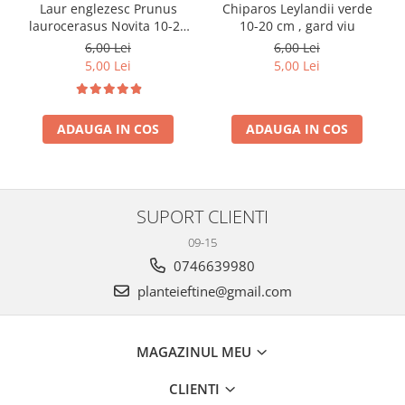
Laur englezesc Prunus
Chiparos Leylandii verde
laurocerasus Novita 10-20
10-20 cm , gard viu
cm
6,00 Lei
6,00 Lei
5,00 Lei
5,00 Lei
ADAUGA IN COS
ADAUGA IN COS
SUPORT CLIENTI
09-15
0746639980
planteieftine@gmail.com
MAGAZINUL MEU
CLIENTI