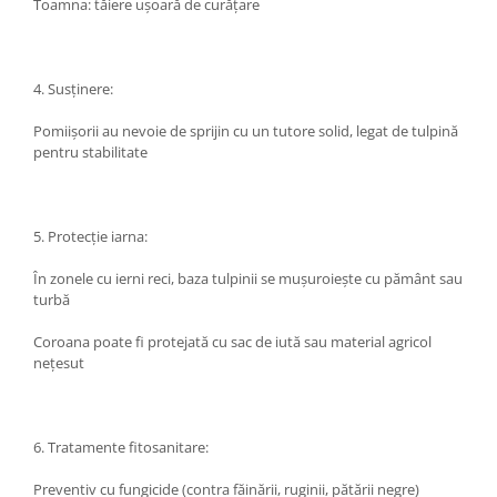
Toamna: tăiere ușoară de curățare
4. Susținere:
Pomiișorii au nevoie de sprijin cu un tutore solid, legat de tulpină
pentru stabilitate
5. Protecție iarna:
În zonele cu ierni reci, baza tulpinii se mușuroiește cu pământ sau
turbă
Coroana poate fi protejată cu sac de iută sau material agricol
nețesut
6. Tratamente fitosanitare:
Preventiv cu fungicide (contra făinării, ruginii, pătării negre)