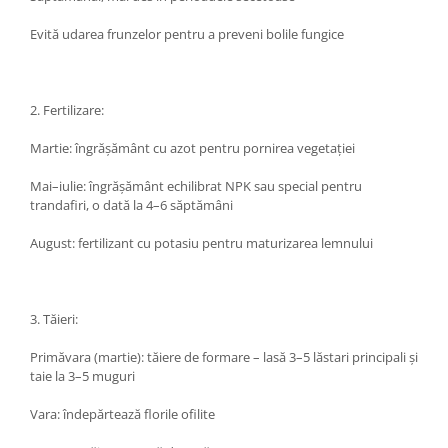
Evită udarea frunzelor pentru a preveni bolile fungice
2. Fertilizare:
Martie: îngrășământ cu azot pentru pornirea vegetației
Mai–iulie: îngrășământ echilibrat NPK sau special pentru
trandafiri, o dată la 4–6 săptămâni
August: fertilizant cu potasiu pentru maturizarea lemnului
3. Tăieri:
Primăvara (martie): tăiere de formare – lasă 3–5 lăstari principali și
taie la 3–5 muguri
Vara: îndepărtează florile ofilite