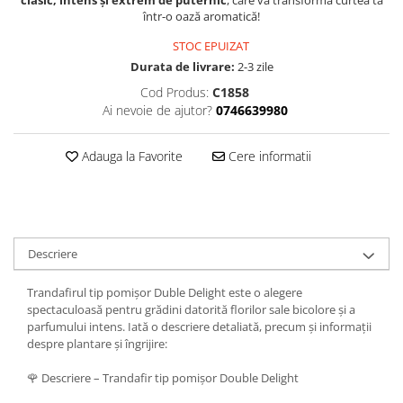
clasic, intens și extrem de puternic
, care va transforma curtea ta
într-o oază aromatică!
STOC EPUIZAT
Durata de livrare:
2-3 zile
Cod Produs:
C1858
Ai nevoie de ajutor?
0746639980
Adauga la Favorite
Cere informatii
Descriere
Trandafirul tip pomișor Duble Delight este o alegere
spectaculoasă pentru grădini datorită florilor sale bicolore și a
parfumului intens. Iată o descriere detaliată, precum și informații
despre plantare și îngrijire:
🌹 Descriere – Trandafir tip pomișor Double Delight