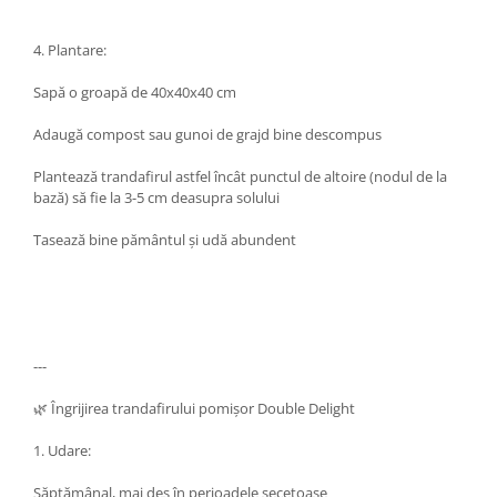
4. Plantare:
Sapă o groapă de 40x40x40 cm
Adaugă compost sau gunoi de grajd bine descompus
Plantează trandafirul astfel încât punctul de altoire (nodul de la
bază) să fie la 3-5 cm deasupra solului
Tasează bine pământul și udă abundent
---
🌿 Îngrijirea trandafirului pomișor Double Delight
1. Udare:
Săptămânal, mai des în perioadele secetoase