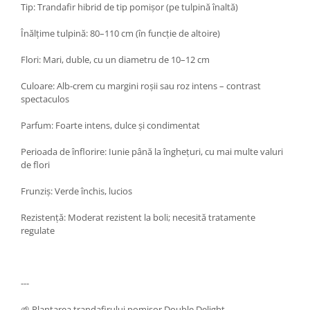
Tip: Trandafir hibrid de tip pomișor (pe tulpină înaltă)
Înălțime tulpină: 80–110 cm (în funcție de altoire)
Flori: Mari, duble, cu un diametru de 10–12 cm
Culoare: Alb-crem cu margini roșii sau roz intens – contrast
spectaculos
Parfum: Foarte intens, dulce și condimentat
Perioada de înflorire: Iunie până la înghețuri, cu mai multe valuri
de flori
Frunziș: Verde închis, lucios
Rezistență: Moderat rezistent la boli; necesită tratamente
regulate
---
🌱 Plantarea trandafirului pomișor Double Delight