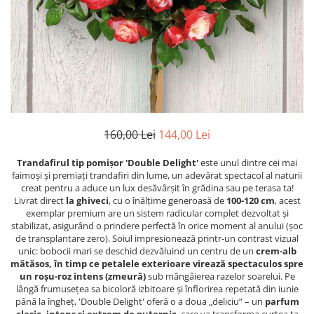
160,00 Lei
144,00 Lei
Trandafirul tip pomișor 'Double Delight'
este unul dintre cei mai
faimoși și premiați trandafiri din lume, un adevărat spectacol al naturii
creat pentru a aduce un lux desăvârșit în grădina sau pe terasa ta!
Livrat direct
la ghiveci
, cu o înălțime generoasă de
100-120 cm
, acest
exemplar premium are un sistem radicular complet dezvoltat și
stabilizat, asigurând o prindere perfectă în orice moment al anului (șoc
de transplantare zero). Soiul impresionează printr-un contrast vizual
unic: bobocii mari se deschid dezvăluind un centru de un
crem-alb
mătăsos, în timp ce petalele exterioare virează spectaculos spre
un roșu-roz intens (zmeură)
sub mângâierea razelor soarelui. Pe
lângă frumusețea sa bicoloră izbitoare și înflorirea repetată din iunie
până la îngheț, 'Double Delight' oferă o a doua „deliciu” – un
parfum