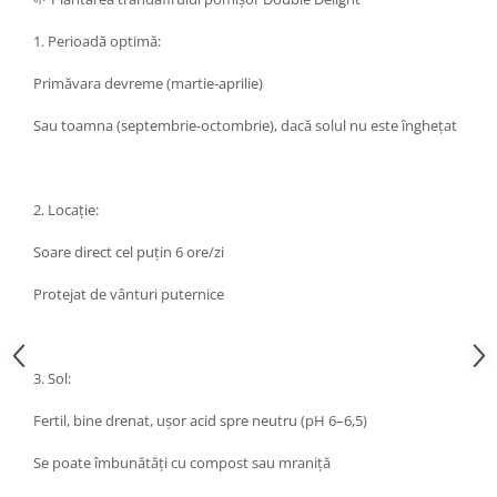
1. Perioadă optimă:
Primăvara devreme (martie-aprilie)
Sau toamna (septembrie-octombrie), dacă solul nu este înghețat
2. Locație:
Soare direct cel puțin 6 ore/zi
Protejat de vânturi puternice
3. Sol:
Fertil, bine drenat, ușor acid spre neutru (pH 6–6,5)
Se poate îmbunătăți cu compost sau mraniță