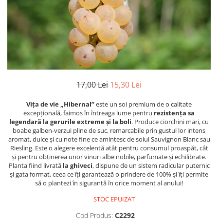
17,00 Lei
15,30 Lei
Vița de vie „Hibernal”
este un soi premium de o calitate
excepțională, faimos în întreaga lume pentru
rezistența sa
legendară la gerurile extreme și la boli
. Produce ciorchini mari, cu
boabe galben-verzui pline de suc, remarcabile prin gustul lor intens
aromat, dulce și cu note fine ce amintesc de soiul Sauvignon Blanc sau
Riesling. Este o alegere excelentă atât pentru consumul proaspăt, cât
și pentru obținerea unor vinuri albe nobile, parfumate și echilibrate.
Planta fiind livrată
la ghiveci
, dispune de un sistem radicular puternic
și gata format, ceea ce îți garantează o prindere de 100% și îți permite
să o plantezi în siguranță în orice moment al anului!
STOC EPUIZAT
Cod Produs:
C2292