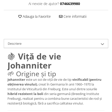
Ai nevoie de ajutor?
0746639980
Adauga la Favorite
Cere informatii
Descriere
🍇
Viță de vie
Johanniter
🌱 Origine și tip
Johanniter
este un soi de viță de vie de tip
vinificabil (pentru
obținerea vinului)
, creat în Germania în anii 1960–1970 la
Institutul de Viticultură din Freiburg. Este unul dintre soiurile
hibrid rezistent la boli
din seria germană (Breeding Institute
Freiburg), realizat pentru a combina bune caracteristici de rod și
rezistență biologică, fără a sacrifica calitatea vinului.