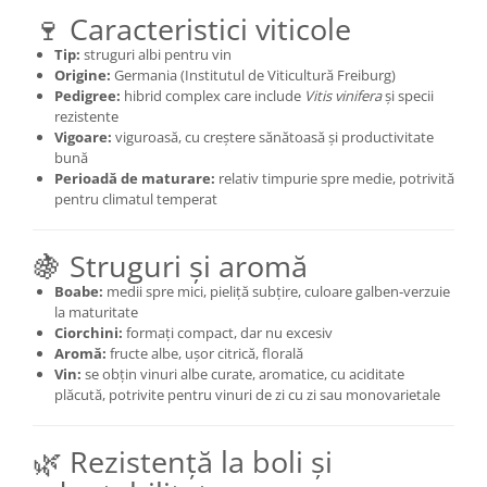
🍷 Caracteristici viticole
Tip:
struguri albi pentru vin
Origine:
Germania (Institutul de Viticultură Freiburg)
Pedigree:
hibrid complex care include
Vitis vinifera
și specii
rezistente
Vigoare:
viguroasă, cu creștere sănătoasă și productivitate
bună
Perioadă de maturare:
relativ timpurie spre medie, potrivită
pentru climatul temperat
🍇 Struguri și aromă
Boabe:
medii spre mici, pieliță subțire, culoare galben‑verzuie
la maturitate
Ciorchini:
formați compact, dar nu excesiv
Aromă:
fructe albe, ușor citrică, florală
Vin:
se obțin vinuri albe curate, aromatice, cu aciditate
plăcută, potrivite pentru vinuri de zi cu zi sau monovarietale
🌿 Rezistență la boli și