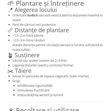
🌱 Plantare și întreținere
📍 Alegerea locului
Orientare
sudică
sau sud‑vestică pentru expunere maximă la
soare
Ferit de vânturi reci puternice
📏 Distanțe de plantare
~1,5–2 m între plante
~2,5–3 m între rânduri
Aceste distanțe permit circulația aerului și lumina suficientă la
toate tufele.
🪴 Susținere
Sârmă sau spalier (sistem de 2–3 fire)
Legarea lăstarilor pentru controlul formei
✂️ Tăiere
Anual, în perioada de repaus vegetativ (iulie–martie)
Scop:
echilibrarea vigurozității
stimularea fructificării
îmbunătățirea aerisirii și luminii
🍷 Recoltare și utilizare