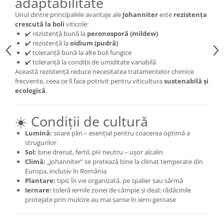
adaptabilitate
Unul dintre principalele avantaje ale
Johanniter
este
rezistența
crescută la boli
viticole:
✔️ rezistență bună la
peronosporă (mildew)
✔️ rezistență la
oidium (pudră)
✔️ toleranță bună la alte boli fungice
✔️ toleranță la condiții de umiditate variabilă
Această rezistență reduce necesitatea tratamentelor chimice
frecvente, ceea ce îl face potrivit pentru viticultura
sustenabilă și
ecologică
.
☀️ Condiții de cultură
Lumină:
soare plin – esențial pentru coacerea optimă a
strugurilor
Sol:
bine drenat, fertil, pH neutru – ușor alcalin
Climă:
„Johanniter” se pretează bine la climat temperate din
Europa, inclusiv în România
Plantare:
tipic în vie organizată, pe spalier sau sârmă
Iernare:
toleră iernile zonei de câmpie și deal; rădăcinile
protejate prin mulcire au mai șanse în ierni geroase