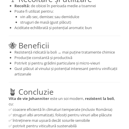
Recoltă:
de obicei în perioada medie a toamnei
Poate fi utilizat pentru:
vin alb sec, demisec sau demidulce
struguri de masă (gust plăcut)
Aciditate echilibrată și potențial aromatic bun
🐝 Beneficii
Rezistență ridicată la boli → mai puține tratamente chimice
Producție constantă și productivă
Potrivit și pentru grădini particulare și micro‑vieuri
Gust plăcut al vinului și potențial interesant pentru vinificații
artizanale
🪴 Concluzie
Vita de vie Johanniter
este un soi modern,
rezistent la boli
,
cu:
✅ coacere eficientă în climaturi temperate (inclusiv România)
✅ struguri albi aromatizați, folosiți pentru vinuri albe plăcute
✅ întreținere mai ușoară decât soiurile sensibile
✅ potrivit pentru viticultură sustenabilă