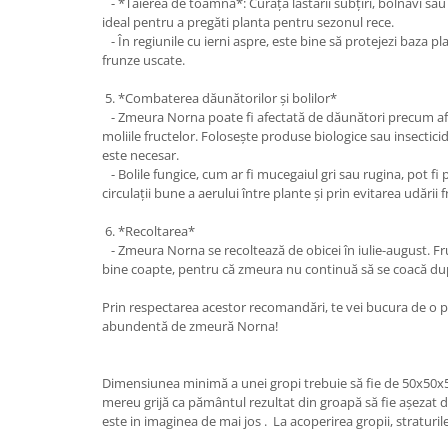
- *Tăierea de toamnă*: Curăță lăstarii subțiri, bolnavi s
ideal pentru a pregăti planta pentru sezonul rece.
- În regiunile cu ierni aspre, este bine să protejezi baza pl
frunze uscate.
5. *Combaterea dăunătorilor și bolilor*
- Zmeura Norna poate fi afectată de dăunători precum afi
moliile fructelor. Folosește produse biologice sau insectic
este necesar.
- Bolile fungice, cum ar fi mucegaiul gri sau rugina, pot fi
circulații bune a aerului între plante și prin evitarea udării 
6. *Recoltarea*
- Zmeura Norna se recoltează de obicei în iulie-august. Fr
bine coapte, pentru că zmeura nu continuă să se coacă dup
Prin respectarea acestor recomandări, te vei bucura de o p
abundentă de zmeură Norna!
Dimensiunea minimă a unei gropi trebuie să fie de 50x50x5
mereu grijă ca pământul rezultat din groapă să fie așezat de
este in imaginea de mai jos . La acoperirea gropii, straturi