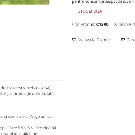
pentru consum proaspăt direct din 
STOC EPUIZAT
Cod Produs:
C1590
Ai nevoie d
Adauga la Favorite
Cere 
uctivitatea și rezistența sa)
ntei și o producție optimă. Iată
era și semiumbră. Alege un loc
 pH între 5.5 și 6.5. Este ideal să
u gunoi de grajd bine