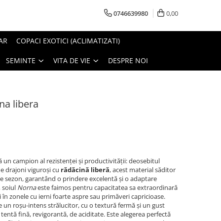
0746639980
0,00
AR
COPACI EXOTICI (ACLIMATIZATI)
SEMINTE
VITA DE VIE
DESPRE NOI
na libera
un campion al rezistenței și productivității: deosebitul
de drajoni viguroși cu
rădăcină liberă
, acest material săditor
 de sezon, garantând o prindere excelentă și o adaptare
, soiul
Norna
este faimos pentru capacitatea sa extraordinară
 în zonele cu ierni foarte aspre sau primăveri capricioase.
de un roșu-intens strălucitor, cu o textură fermă și un gust
 tentă fină, revigorantă, de aciditate. Este alegerea perfectă