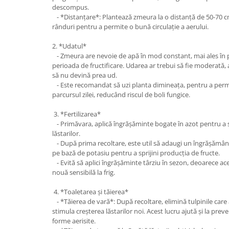
descompus.
- *Distanțare*: Plantează zmeura la o distanță de 50-70 cm 
rânduri pentru a permite o bună circulație a aerului.
2. *Udatul*
- Zmeura are nevoie de apă în mod constant, mai ales în p
perioada de fructificare. Udarea ar trebui să fie moderată, a
să nu devină prea ud.
- Este recomandat să uzi planta dimineața, pentru a permi
parcursul zilei, reducând riscul de boli fungice.
3. *Fertilizarea*
- Primăvara, aplică îngrășăminte bogate în azot pentru a s
lăstarilor.
- După prima recoltare, este util să adaugi un îngrășămân
pe bază de potasiu pentru a sprijini producția de fructe.
- Evită să aplici îngrășăminte târziu în sezon, deoarece ac
nouă sensibilă la frig.
4. *Toaletarea și tăierea*
- *Tăierea de vară*: După recoltare, elimină tulpinile care
stimula creșterea lăstarilor noi. Acest lucru ajută și la preve
forme aerisite.