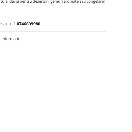
tufă, dar și pentru deserturi, gemuri aromate sau congelare!
e ajutor?
0746639980
informatii