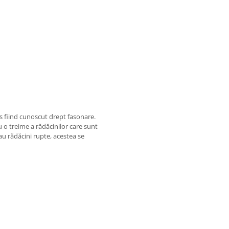
es fiind cunoscut drept fasonare.
u o treime a rădăcinilor care sunt
au rădăcini rupte, acestea se