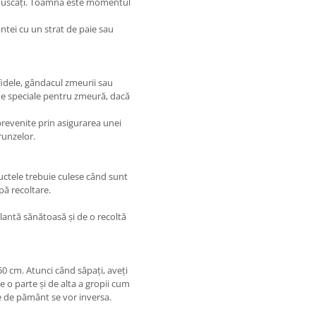
au uscați. Toamna este momentul
antei cu un strat de paie sau
dele, gândacul zmeurii sau
ide speciale pentru zmeură, dacă
 prevenite prin asigurarea unei
frunzelor.
uctele trebuie culese când sunt
ă recoltare.
lantă sănătoasă și de o recoltă
0 cm. Atunci când săpați, aveți
 o parte și de alta a gropii cum
le de pământ se vor inversa.