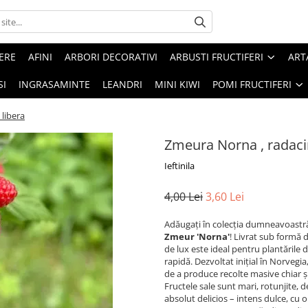
ERE
AFINI
ARBORI DECORATIVI
ARBUSTI FRUCTIFERI
ART
SI
INGRASAMINTE
LEANDRI
MINI KIWI
POMI FRUCTIFERI
libera
Zmeura Norna , radaci
Ieftinila
4,00 Lei
3,60 Lei
Adăugați în colecția dumneavoastră 
Zmeur 'Norna'
! Livrat sub formă 
de lux este ideal pentru plantările
rapidă. Dezvoltat inițial în Norvegia
de a produce recolte masive chiar și
Fructele sale sunt mari, rotunjite, 
absolut delicios – intens dulce, cu o