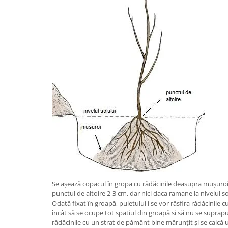
Se așează copacul în gropa cu rădăcinile deasupra mușuro
punctul de altoire 2-3 cm, dar nici daca ramane la nivelul sol
Odată fixat în groapă, puietului i se vor răsfira rădăcinile cu
încât să se ocupe tot spatiul din groapă si să nu se suprap
rădăcinile cu un strat de pământ bine mărunțit și se calcă u