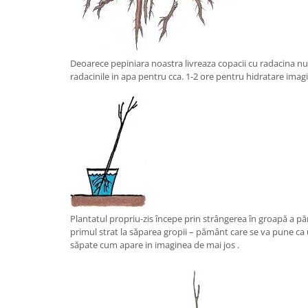
Deoarece pepiniara noastra livreaza copacii cu radacina nu
radacinile in apa pentru cca. 1-2 ore pentru hidratare imag
Plantatul propriu-zis începe prin strângerea în groapă a păm
primul strat la săparea gropii – pământ care se va pune ca
săpate cum apare in imaginea de mai jos .