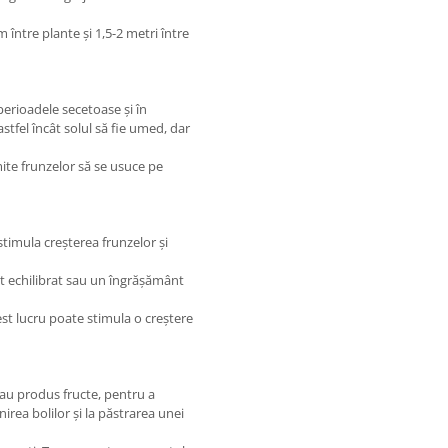
între plante și 1,5-2 metri între
erioadele secetoase și în
stfel încât solul să fie umed, dar
te frunzelor să se usuce pe
timula creșterea frunzelor și
t echilibrat sau un îngrășământ
est lucru poate stimula o creștere
 au produs fructe, pentru a
nirea bolilor și la păstrarea unei