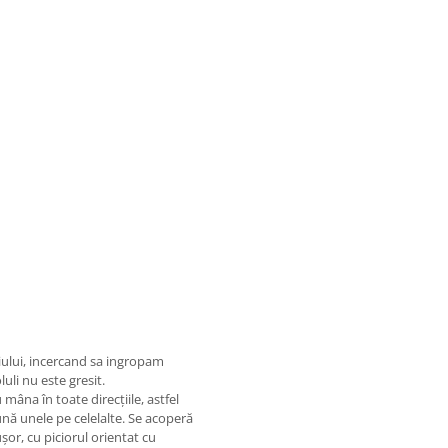
iului, incercand sa ingropam
uli nu este gresit.
 mâna în toate direcțiile, astfel
ună unele pe celelalte. Se acoperă
șor, cu piciorul orientat cu