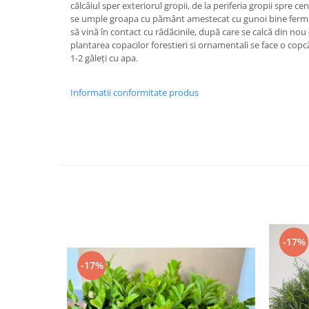
călcâiul sper exteriorul gropii, de la periferia gropii spre c
se umple groapa cu pământ amestecat cu gunoi bine fermen
să vină în contact cu rădăcinile, după care se calcă din no
plantarea copacilor forestieri si ornamentali se face o copcă
1-2 găleți cu apa.
Informatii conformitate produs
-17%
-17%