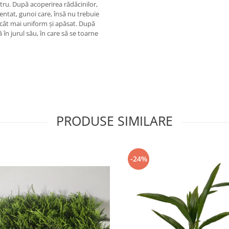
entru. După acoperirea rădăcinilor,
tat, gunoi care, însă nu trebuie
u cât mai uniform și apăsat. După
 în jurul său, în care să se toarne
PRODUSE SIMILARE
-24%