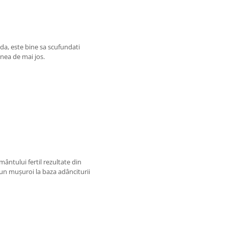
da, este bine sa scufundati
inea de mai jos.
ântului fertil rezultate din
 un mușuroi la baza adânciturii