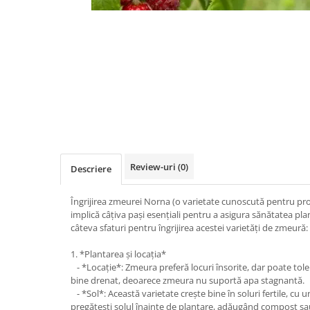
Review-uri
(0)
Descriere
Îngrijirea zmeurei Norna (o varietate cunoscută pentru prod
implică câțiva pași esențiali pentru a asigura sănătatea pla
câteva sfaturi pentru îngrijirea acestei varietăți de zmeură:
1. *Plantarea și locația*
- *Locație*: Zmeura preferă locuri însorite, dar poate tol
bine drenat, deoarece zmeura nu suportă apa stagnantă.
- *Sol*: Această varietate crește bine în soluri fertile, cu un
pregătești solul înainte de plantare, adăugând compost sa